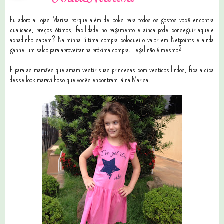
Eu adoro a Lojas Marisa porque além de looks para todos os gostos você encontra
qualidade, preços ótimos, facilidade no pagamento e ainda pode conseguir aquele
achadinho sabem? Na minha última compra coloquei o valor em Netpoints e ainda
ganhei um saldo para aproveitar na próxima compra. Legal não é mesmo?
E para as mamães que amam vestir suas princesas com vestidos lindos, fica a dica
desse look maravilhoso que vocês encontram lá na Marisa.