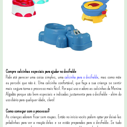
Compre calcinhas especiais para ajudar no desfralde
Pode até parecer uma coisa simples, uma
calcinha para o desfralde
, mas como mãe
eu percebi que não é. Uma calcinha confortável, que faça a sua criança se sentir
mais segura torna o processo mais fácil. Por aqui uso e adoro as calcinhas da Menina
Algodão porque são bem especiais e indicadas justamente para o desfralde - além do
uso diário para qualquer idade, claro!
Como começar com o processo?
As crianças adoram ficar sem roupas. Então no início vocês podem optar por deixá-las
peladinhas para ver a reação delas e se estão preparadas para o desfralde. Se tudo