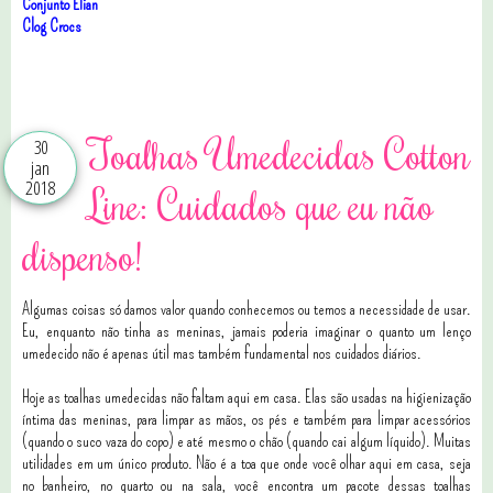
Conjunto Elian
Clog Crocs
0 comentários
Toalhas Umedecidas Cotton
30
jan
2018
Line: Cuidados que eu não
dispenso!
Algumas coisas só damos valor quando conhecemos ou temos a necessidade de usar.
Eu, enquanto não tinha as meninas, jamais poderia imaginar o quanto um lenço
umedecido não é apenas útil mas também fundamental nos cuidados diários.
Hoje as toalhas umedecidas não faltam aqui em casa. Elas são usadas na higienização
íntima das meninas, para limpar as mãos, os pés e também para limpar acessórios
(quando o suco vaza do copo) e até mesmo o chão (quando cai algum líquido). Muitas
utilidades em um único produto. Não é a toa que onde você olhar aqui em casa, seja
no banheiro, no quarto ou na sala, você encontra um pacote dessas toalhas