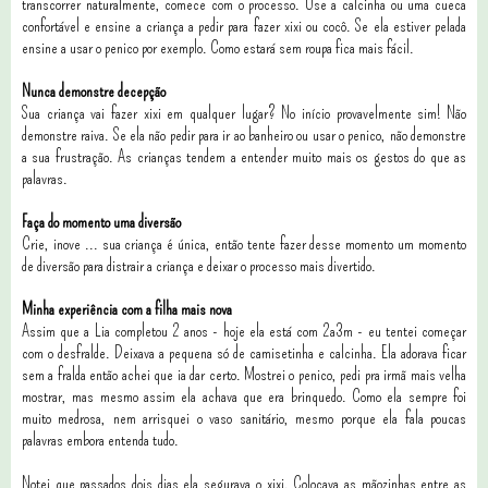
transcorrer naturalmente, comece com o processo. Use a calcinha ou uma cueca
confortável e ensine a criança a pedir para fazer xixi ou cocô. Se ela estiver pelada
ensine a usar o penico por exemplo. Como estará sem roupa fica mais fácil.
Nunca demonstre decepção
Sua criança vai fazer xixi em qualquer lugar? No início provavelmente sim! Não
demonstre raiva. Se ela não pedir para ir ao banheiro ou usar o penico, não demonstre
a sua frustração. As crianças tendem a entender muito mais os gestos do que as
palavras.
Faça do momento uma diversão
Crie, inove ... sua criança é única, então tente fazer desse momento um momento
de diversão para distrair a criança e deixar o processo mais divertido.
Minha experiência com a filha mais nova
Assim que a Lia completou 2 anos - hoje ela está com 2a3m - eu tentei começar
com o desfralde. Deixava a pequena só de camisetinha e calcinha. Ela adorava ficar
sem a fralda então achei que ia dar certo. Mostrei o penico, pedi pra irmã mais velha
mostrar, mas mesmo assim ela achava que era brinquedo. Como ela sempre foi
muito medrosa, nem arrisquei o vaso sanitário, mesmo porque ela fala poucas
palavras embora entenda tudo.
Notei que passados dois dias ela segurava o xixi. Colocava as mãozinhas entre as