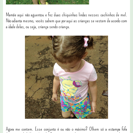
Mamãe aqui não aguentou e fez duas chiquinhas lindas nesses cachinhos de mel.
Não adianta mesmo, vocês sabem que por aqui as crianças se vestem de acordo com
a idade delas, ou seja, criança sendo criança.
Agora me contem. Esse conjunto é ou não o máximo? Olhem só a estampa fofa