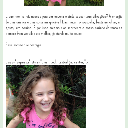
E que menina não nasceu para ser estrela e ainda passar boas vibrações? A energia
de uma criança é uma coisa inexplicável! Elas mudam o nosso dia, basta um olhar, um
gesto, um sorriso. E por isso mesmo elas merecem o nosso carinho deixando-as
sempre bem vestidas e o melhor, gastando muito pouco.
Esse sorriso que contagia ...
class="separator" style="clear: both; text-align: center;">