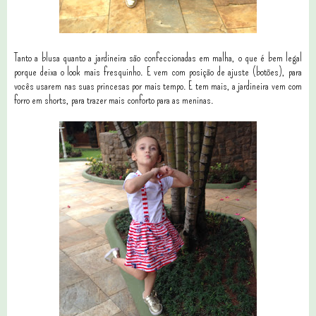
Tanto a blusa quanto a jardineira são confeccionadas em malha, o que é bem legal
porque deixa o look mais fresquinho. E vem com posição de ajuste (botões), para
vocês usarem nas suas princesas por mais tempo. E tem mais, a jardineira vem com
forro em shorts, para trazer mais conforto para as meninas.