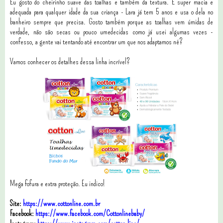
Eu gosto do cheirinho suave das toalhas e também da textura. É super macia e
adequada para qualquer idade da sua criança - Lara já tem 5 anos e usa o dela no
banheiro sempre que precisa. Gosto também porque as toalhas vem úmidas de
verdade, não são secas ou pouco umedecidas como já usei algumas vezes -
confesso, a gente vai tentando até encontrar um que nos adaptamos né?
Vamos conhecer os detalhes dessa linha incrível?
Mega fofura e extra proteção. Eu indico!
Site:
https://www.cottonline.com.br
Facebook:
https://www.facebook.com/Cottonlinebaby/