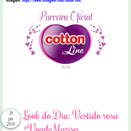
Instagram:
https://www.instagram.com/cotton.line/
0 comentários
Look do Dia: Vestido rosa
29
jan
2018
#VoudeMarisa