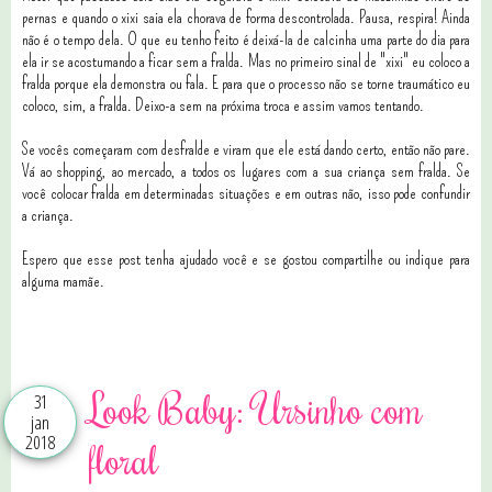
pernas e quando o xixi saia ela chorava de forma descontrolada. Pausa, respira! Ainda
não é o tempo dela. O que eu tenho feito é deixá-la de calcinha uma parte do dia para
ela ir se acostumando a ficar sem a fralda. Mas no primeiro sinal de "xixi" eu coloco a
fralda porque ela demonstra ou fala. E para que o processo não se torne traumático eu
coloco, sim, a fralda. Deixo-a sem na próxima troca e assim vamos tentando.
Se vocês começaram com desfralde e viram que ele está dando certo, então não pare.
Vá ao shopping, ao mercado, a todos os lugares com a sua criança sem fralda. Se
você colocar fralda em determinadas situações e em outras não, isso pode confundir
a criança.
Espero que esse post tenha ajudado você e se gostou compartilhe ou indique para
alguma mamãe.
0 comentários
Look Baby: Ursinho com
31
jan
2018
floral