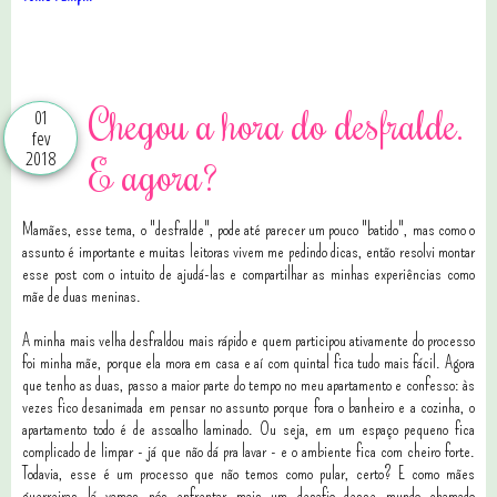
0 comentários
Chegou a hora do desfralde.
01
fev
2018
E agora?
Mamães, esse tema, o "desfralde", pode até parecer um pouco "batido", mas como o
assunto é importante e muitas leitoras vivem me pedindo dicas, então resolvi montar
esse post com o intuito de ajudá-las e compartilhar as minhas experiências como
mãe de duas meninas.
A minha mais velha desfraldou mais rápido e quem participou ativamente do processo
foi minha mãe, porque ela mora em casa e aí com quintal fica tudo mais fácil. Agora
que tenho as duas, passo a maior parte do tempo no meu apartamento e confesso: às
vezes fico desanimada em pensar no assunto porque fora o banheiro e a cozinha, o
apartamento todo é de assoalho laminado. Ou seja, em um espaço pequeno fica
complicado de limpar - já que não dá pra lavar - e o ambiente fica com cheiro forte.
Todavia, esse é um processo que não temos como pular, certo? E como mães
guerreiras lá vamos nós enfrentar mais um desafio desse mundo chamado