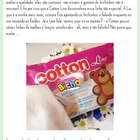
avaliar a qualidade, elas são curiosas, são visuais e gostam de bichinhos não é
mesmo? E foi por isso que a Cotton Line desenvolveu essa linha tão especial. A Lia,
que é a minha mais nova, sempre fica apontando os bichinhos e falando enquanto eu
vou trocando as fraldas. Já a Lara fala: vamos usar esse mamãe? - a Cotton possui
várias linhas de toalhas e lenços umedecidos - ah, mas é tão fofinho! Não quero que
acabe ...