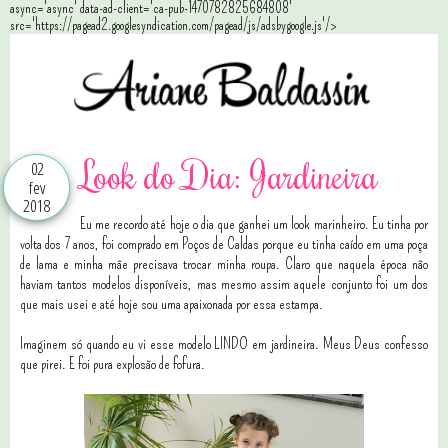
async='async' data-ad-client='ca-pub-1470782825684808'
src='https://pagead2.googlesyndication.com/pagead/js/adsbygoogle.js'/>
Look do Dia: Jardineira
02
fev
2018
Eu me recordo até hoje o dia que ganhei um look marinheiro. Eu tinha por
volta dos 7 anos, foi comprado em Poços de Caldas porque eu tinha caído em uma poça
de lama e minha mãe precisava trocar minha roupa. Claro que naquela época não
haviam tantos modelos disponíveis, mas mesmo assim aquele conjunto foi um dos
que mais usei e até hoje sou uma apaixonada por essa estampa.
Imaginem só quando eu vi esse modelo LINDO em jardineira. Meus Deus confesso
que pirei. E foi pura explosão de fofura.