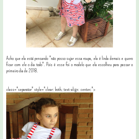
Acho que ela está pensando "não posso sujar essa roupa, ela é linda demais e quero
ficar com ele o dia todo". Pois é esse foi o modelo que ela escolheu para passar o
primeiro dia de 2018.
class="separator" style="clear: both; text-align: center;">