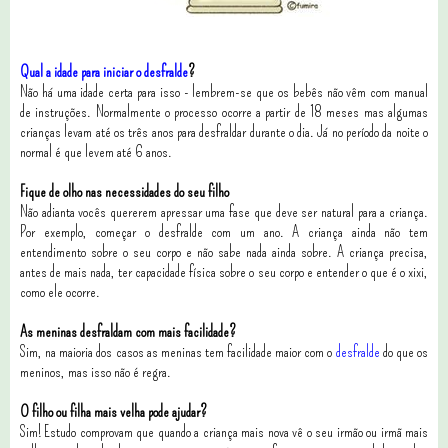
Qual a idade para iniciar o desfralde
?
Não há uma idade certa para isso - lembrem-se que os bebês não vêm com manual
de instruções. Normalmente o processo ocorre a partir de 18 meses mas algumas
crianças levam até os três anos para desfraldar durante o dia. Já no período da noite o
normal é que levem até 6 anos.
Fique de olho nas necessidades do seu filho
Não adianta vocês quererem apressar uma fase que deve ser natural para a criança.
Por exemplo, começar o desfralde com um ano. A criança ainda não tem
entendimento sobre o seu corpo e não sabe nada ainda sobre. A criança precisa,
antes de mais nada, ter capacidade física sobre o seu corpo e entender o que é o xixi,
como ele ocorre.
As meninas desfraldam com mais facilidade?
Sim, na maioria dos casos as meninas tem facilidade maior com o
desfralde
do que os
meninos, mas isso não é regra.
O filho ou filha mais velha pode ajudar?
Sim! Estudo comprovam que quando a criança mais nova vê o seu irmão ou irmã mais