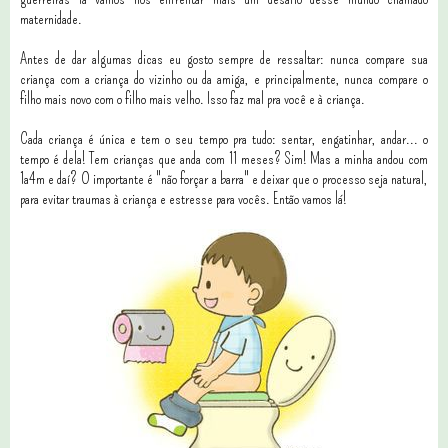
maternidade.
Antes de dar algumas dicas eu gosto sempre de ressaltar: nunca compare sua
criança com a criança do vizinho ou da amiga, e principalmente, nunca compare o
filho mais novo com o filho mais velho. Isso faz mal pra você e à criança.
Cada criança é única e tem o seu tempo pra tudo: sentar, engatinhar, andar... o
tempo é dela! Tem crianças que anda com 11 meses? Sim! Mas a minha andou com
1a4m e daí? O importante é "não forçar a barra" e deixar que o processo seja natural,
para evitar traumas à criança e estresse para vocês. Então vamos lá!