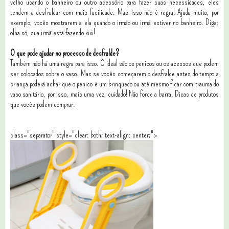
velho usando o banheiro ou outro acessório para fazer suas necessidades, eles
tendem a desfraldar com mais facilidade. Mas isso não é regra! Ajuda muito, por
exemplo, vocês mostrarem a ela quando o irmão ou irmã estiver no banheiro. Diga:
olha só, sua irmã está fazendo xixi!
O que pode ajudar no processo de desfralde?
Também não há uma regra para isso. O ideal são os penicos ou os acessos que podem
ser colocados sobre o vaso. Mas se vocês começarem o desfralde antes do tempo a
criança poderá achar que o penico é um brinquedo ou até mesmo ficar com trauma do
vaso sanitário, por isso, mais uma vez, cuidado! Não force a barra. Dicas de produtos
que vocês podem comprar:
class="separator" style="clear: both; text-align: center;">