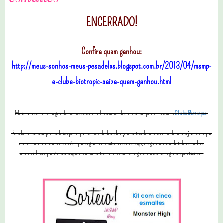
ENCERRADO!
Confira quem ganhou:
http://meus-sonhos-meus-pesadelos.blogspot.com.br/2013/04/msmp-
e-clube-biotropic-saiba-quem-ganhou.html
Mais um sorteio chegando no nosso cantinho sonho, desta vez em parceria com o
Clube Biotropic
.
Pois bem, eu sempre publico por aqui as novidades e lançamentos da marca e nada mais justo do que
dar a chance a uma de vocês, que seguem e visitam esse espaço, de ganhar um kit de esmaltes
maravilhoso que é a sensação do momento. Então vem comigo conhecer as regras e participar!