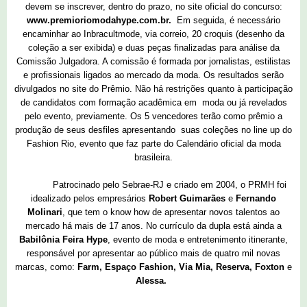
devem se inscrever, dentro do prazo, no site oficial do concurso:
www.premioriomodahype.com.br
.
Em seguida, é necessário
encaminhar ao Inbracultmode, via correio, 20 croquis (desenho da
coleção a ser exibida) e duas peças finalizadas para análise da
Comissão Julgadora. A comissão é formada por jornalistas, estilistas
e profissionais ligados ao mercado da moda. Os resultados serão
divulgados no site do Prêmio. Não há restrições quanto à participação
de candidatos com formação acadêmica em moda ou já revelados
pelo evento, previamente. Os 5 vencedores terão como prêmio a
produção de seus desfiles apresentando suas coleções no line up do
Fashion Rio, evento que faz parte do Calendário oficial da moda
brasileira.
Patrocinado pelo Sebrae-RJ e criado em 2004, o PRMH foi
idealizado pelos empresários
Robert Guimarães
e
Fernando
Molinari
, que tem o know how de apresentar novos talentos ao
mercado há mais de 17 anos. No currículo da dupla está ainda a
Babilônia Feira Hype
, evento de moda e entretenimento itinerante,
responsável por apresentar ao público mais de quatro mil novas
marcas, como:
Farm, Espaço Fashion, Via Mia, Reserva, Foxton
e
Alessa.