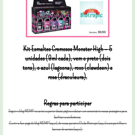
Kit Esmaltes Cremosos Monster High –
5
unidades (9ml cada), vem o preto (dois
tons), o azul (lagoona), roxo (clawdeen) e
rosa (draculaura).
Regras para participar
Seguir o blog MSMP no canto superior desta página e deixar um comentário nessa postagens para
facilitar a conferência.
C
urtir a fan page do blog MSMP (aqui), do nosso parceiro Clube Biotropic (aqui) e compartilhar o
banner do sorteio (aqui).