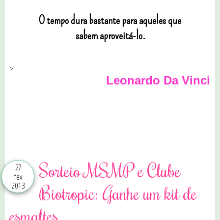
O tempo dura bastante para aqueles que
sabem aproveitá-lo.
>
Leonardo Da Vinci
0 comentários
Sorteio MSMP e Clube
27
fev
2013
Biotropic: Ganhe um kit de
esmaltes