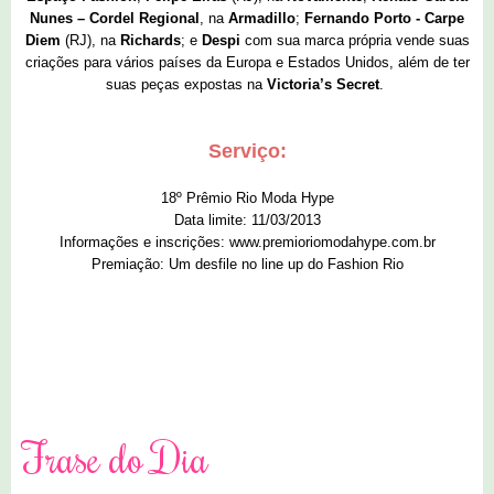
Nunes – Cordel Regional
, na
Armadillo
;
Fernando Porto - Carpe
Diem
(RJ), na
Richards
; e
Despi
com sua marca própria vende suas
criações para vários países da Europa e Estados Unidos, além de ter
suas peças expostas na
Victoria’s Secret
.
Serviço:
18º Prêmio Rio Moda Hype
Data limite:
11/03
/2013
Informações e inscrições:
www.premioriomodahype.com.br
Premiação: Um desfile no line up do Fashion Rio
0 comentários
Frase do Dia