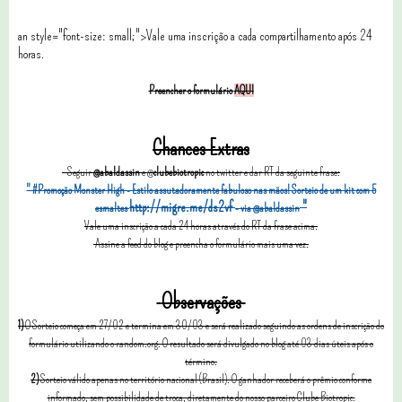
an style="font-size: small;">Vale uma inscrição a cada compartilhamento após 24
horas
.
Preencher o formulário
AQUI
Chances Extras
Seguir
@abaldassin
e @
clubebiotropic
no twitter e dar RT da seguinte frase:
" #Promoção Monster High - Estilo assutadoramente fabuloso nas mãos! Sorteio de um kit com 5
http://migre.me/ds2vf
"
esmaltes
- via @abaldassin
Vale uma inscrição a cada 24 horas através do RT da frase acima.
Assine a feed do blog e preencha o formulário mais uma vez.
Observações
1)
O Sorteio começa em 27/02 e termina em 30/03 e será realizado seguindo as ordens de inscrição do
formulário utilizando o random.org. O resultado será divulgado no blog até 03 dias úteis após o
término.
2)
Sorteio válido apenas no território nacional (Brasil). O ganhador receberá o prêmio conforme
informado, sem possibilidade de troca, diretamente do nosso parceiro Clube Biotropic.