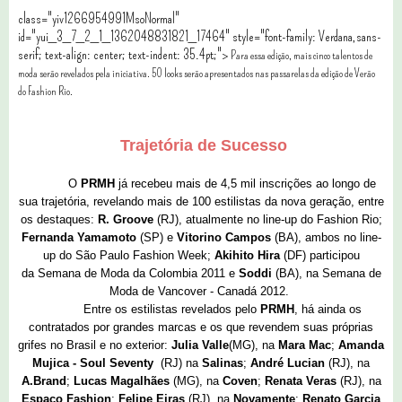
class="yiv1266954991MsoNormal"
id="yui_3_7_2_1_1362048831821_17464" style="font-family: Verdana,sans-
serif; text-align: center; text-indent: 35.4pt;">
Para essa edição, mais cinco talentos de
moda serão revelados pela iniciativa. 50 looks serão apresentados nas passarelas da edição de Verão
do Fashion Rio.
Trajetória de Sucesso
O
PRMH
já recebeu mais de 4,5 mil inscrições ao longo de
sua trajetória, revelando mais de 100 estilistas da nova geração, entre
os destaques:
R. Groove
(RJ), atualmente no line-up do Fashion Rio;
Fernanda Yamamoto
(SP) e
Vitorino Campos
(BA), ambos no line-
up do São Paulo Fashion Week;
Akihito Hira
(DF) participou
da Semana de Moda da Colombia 2011 e
Soddi
(BA), na Semana de
Moda de Vancover - Canadá 2012.
Entre os estilistas revelados pelo
PRMH
, há ainda os
contratados por grandes marcas e os que revendem suas próprias
grifes no Brasil e no exterior:
Julia Valle
(MG), na
Mara Mac
;
Amanda
Mujica - Soul Seventy
(RJ) na
Salinas
;
André Lucian
(RJ), na
A.Brand
;
Lucas Magalhães
(MG), na
Coven
;
Renata Veras
(RJ), na
Espaço Fashion
;
Felipe Eiras
(RJ), na
Novamente
;
Renato Garcia