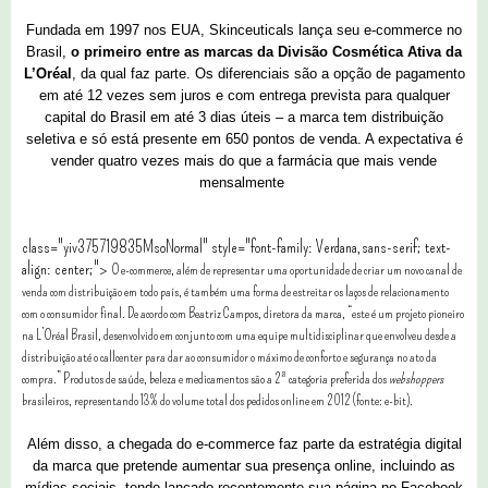
Fundada em 1997 nos EUA, Skinceuticals lança seu e-commerce no
Brasil,
o primeiro entre as marcas da Divisão Cosmética Ativa da
L’Oréal
, da qual faz parte. Os diferenciais são a opção de pagamento
em até 12 vezes sem juros e com entrega prevista para qualquer
capital do Brasil em até 3 dias úteis – a marca tem distribuição
seletiva e só está presente em 650 pontos de venda. A expectativa é
vender quatro vezes mais do que a farmácia que mais vende
mensalmente
class="yiv375719835MsoNormal" style="font-family: Verdana,sans-serif; text-
align: center;">
O e-commerce, além de representar uma oportunidade de criar um novo canal de
venda com distribuição em todo país, é também uma forma de estreitar os laços de relacionamento
com o consumidor final. De acordo com Beatriz Campos, diretora da marca, “este é um projeto pioneiro
na L’Oréal Brasil, desenvolvido em conjunto com uma equipe multidisciplinar que envolveu desde a
distribuição até o callcenter para dar ao consumidor o máximo de conforto e segurança no ato da
compra.” Produtos de saúde, beleza e medicamentos são a 2ª categoria preferida dos
webshoppers
brasileiros, representando 13% do volume total dos pedidos online em 2012 (fonte: e-bit).
Além disso, a chegada do e-commerce faz parte da estratégia digital
da marca que pretende aumentar sua presença online, incluindo as
mídias sociais, tendo lançado recentemente sua página no Facebook