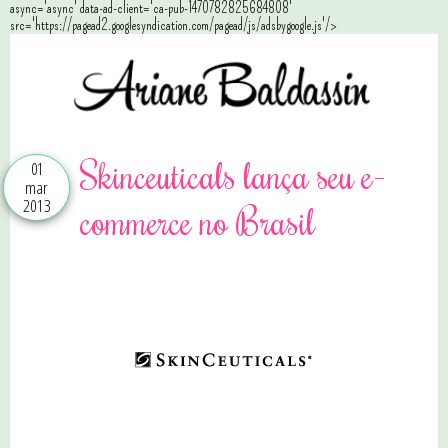
async='async' data-ad-client='ca-pub-1470782825684808'
src='https://pagead2.googlesyndication.com/pagead/js/adsbygoogle.js'/>
Skinceuticals lança seu e-
01
mar
2013
commerce no Brasil