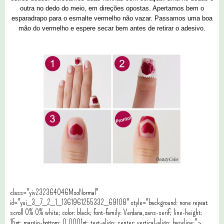
outra no dedo do meio, em direções opostas. Apertamos bem o
esparadrapo para o esmalte vermelho não vazar. Passamos uma boa
mão do vermelho e espere secar bem antes de retirar o adesivo.
class="yiv232364046MsoNormal"
id="yui_3_7_2_1_1361961255332_69108" style="background: none repeat
scroll 0% 0% white; color: black; font-family: Verdana,sans-serif; line-height:
15pt; margin-bottom: 0.0001pt; text-align: center; vertical-align: baseline;">