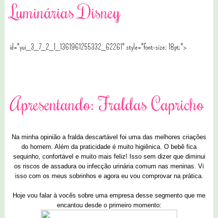
Luminárias Disney
id="yui_3_7_2_1_1361961255332_62261" style="font-size: 18pt;">
0 comentários
Apresentando: Fraldas Capricho
Na minha opinião a fralda descartável foi uma das melhores criações
do homem. Além da praticidade é muito higiênica. O bebê fica
sequinho, confortável e muito mais feliz! Isso sem dizer que diminui
os riscos de assadura ou infecção urinária comum nas meninas. Vi
isso com os meus sobrinhos e agora eu vou comprovar na prática.
Hoje vou falar à vocês sobre uma empresa desse segmento que me
encantou desde o primeiro momento: