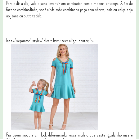
Para o dia a dia, vale a pena investir em camisetas com a mesma estampa. Além de
fazer o combinadinho, você ainda pode combinar a peça com shorts, saia ou calça seja
no jeans ou outro tecido.
lass="separator" style="clear: both; text-align: center;">
Pra quem procura um look diferenciado, esse modelo que veste igualzinho mãe e