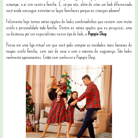
estampa, e aí sim vestir a familia. E, cá pra nós, além de criar um look diferenciado
você ainda consegue estreitar os laços familiares porque as crianças adoram!
Felizmente hoje temos várias opções de looks combinadinhos que vestem com muito
estilo e personalidade toda família. Dentre as várias opções que eu pesquisei, uma
se destacou por ser especialistas nesse tipo de look, a
Popopie Shop
.
Pensa em uma loja virtual em que você pode comprar as novidades mais bacanas de
roupas estilo familia, sem sair de casa e com o máximo de segurança. São looks
realmente apaixonantes. Então vem conhecer a Popopie Shop.