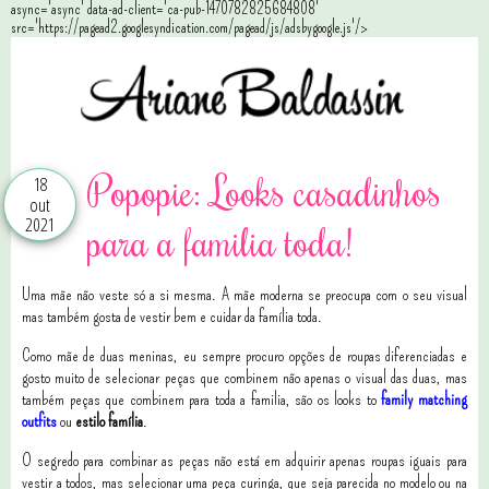
async='async' data-ad-client='ca-pub-1470782825684808'
src='https://pagead2.googlesyndication.com/pagead/js/adsbygoogle.js'/>
Popopie: Looks casadinhos
18
out
2021
para a familia toda!
Uma mãe não veste só a si mesma. A mãe moderna se preocupa com o seu visual
mas também gosta de vestir bem e cuidar da família toda.
Como mãe de duas meninas, eu sempre procuro opções de roupas diferenciadas e
gosto muito de selecionar peças que combinem não apenas o visual das duas, mas
também peças que combinem para toda a familia, são os looks to
family matching
outfits
ou
estilo família
.
O segredo para combinar as peças não está em adquirir apenas roupas iguais para
vestir a todos, mas selecionar uma peça curinga, que seja parecida no modelo ou na