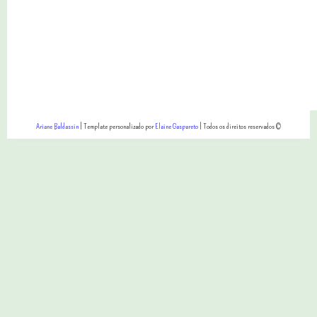
Ariane Baldassin
| Template personalizado por
Elaine Gaspareto
| Todos os direitos reservados ©