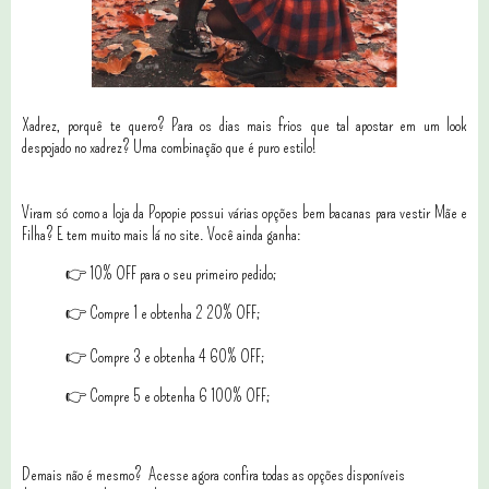
Xadrez, porquê te quero? Para os dias mais frios que tal apostar em um look
despojado no xadrez? Uma combinação que é puro estilo!
Viram só como a loja da Popopie possui várias opções bem bacanas para vestir Mãe e
Filha? E tem muito mais lá no site. Você ainda ganha:
👉 10% OFF para o seu primeiro pedido;
👉 Compre 1 e obtenha 2 20% OFF;
👉 Compre 3 e obtenha 4 60% OFF;
👉 Compre 5 e obtenha 6 100% OFF;
Demais não é mesmo? Acesse agora confira todas as opções disponíveis