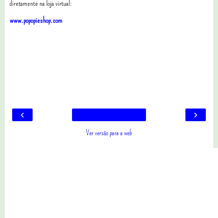
diretamente na loja virtual:
www.popopieshop.com
0 comentários
‹
›
Ver versão para a web