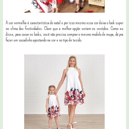
A cor vermelha é característica do natal e por isso mesmo essa cor deixa o look super
no clima das festividades. Claro que a melhor opção seriam os vestidos. Como eu
disse, para casar os looks, você não precisa comprar o mesmo modelo de roupa, dá pra
fazer um casadinho apostando na cor e no tipo de tecido.