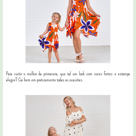
Para curtir o melhor da primavera, que tal um look com cores fortes e estampa
alegre? Cai bem em praticamente todas as ocasiões.