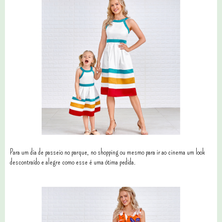
Para um dia de passeio no parque, no shopping ou mesmo para ir ao cinema um look
descontraído e alegre como esse é uma ótima pedida.