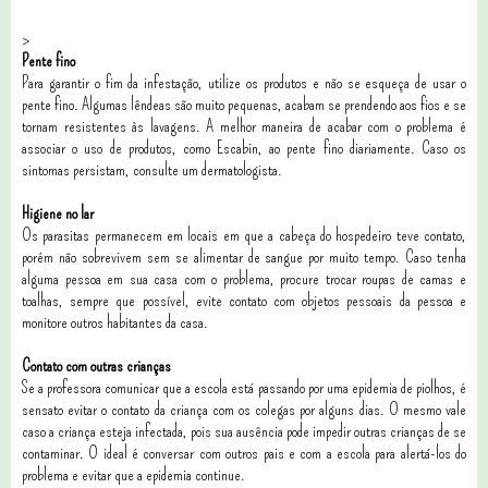
>
Pente fino
Para garantir o fim da infestação, utilize os produtos e não se esqueça de usar o
pente fino. Algumas lêndeas são muito pequenas, acabam se prendendo aos fios e se
tornam resistentes às lavagens. A melhor maneira de acabar com o problema é
associar o uso de produtos, como Escabin, ao pente fino diariamente. Caso os
sintomas persistam, consulte um dermatologista.
Higiene no lar
Os parasitas permanecem em locais em que a cabeça do hospedeiro teve contato,
porém não sobrevivem sem se alimentar de sangue por muito tempo. Caso tenha
alguma pessoa em sua casa com o problema, procure trocar roupas de camas e
toalhas, sempre que possível, evite contato com objetos pessoais da pessoa e
monitore outros habitantes da casa.
Contato com outras crianças
Se a professora comunicar que a escola está passando por uma epidemia de piolhos, é
sensato evitar o contato da criança com os colegas por alguns dias. O mesmo vale
caso a criança esteja infectada, pois sua ausência pode impedir outras crianças de se
contaminar. O ideal é conversar com outros pais e com a escola para alertá-los do
problema e evitar que a epidemia continue.