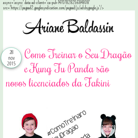
async='async' data-ad-client='ca-pub-1470782825684808'
src='https://pagead2.googlesyndication.com/pagead/js/adsbygoogle.js'/>
Como Treinar o Seu Dragão
28
nov
2015
e Kung Fu Panda são
novos licenciados da Fakini