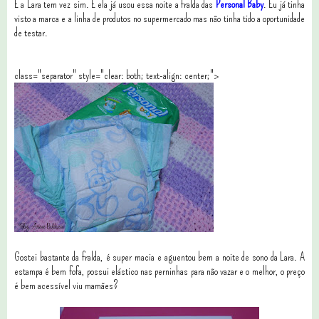
E a Lara tem vez sim. E ela já usou essa noite a fralda das
Personal Baby
. Eu já tinha
visto a marca e a linha de produtos no supermercado mas não tinha tido a oportunidade
de testar.
class="separator" style="clear: both; text-align: center;">
Gostei bastante da fralda, é super macia e aguentou bem a noite de sono da Lara. A
estampa é bem fofa, possui elástico nas perninhas para não vazar e o melhor, o preço
é bem acessível viu mamães?