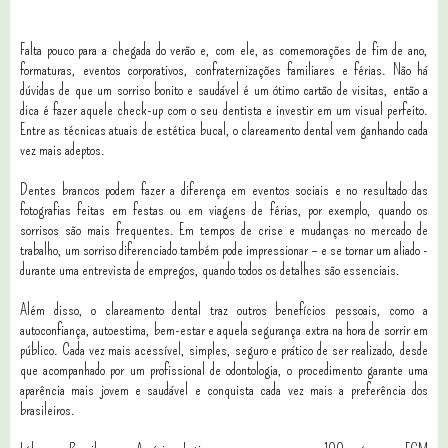
Falta pouco para a chegada do verão e, com ele, as comemorações de fim de ano,
formaturas, eventos corporativos, confraternizações familiares e férias. Não há
dúvidas de que um sorriso bonito e saudável é um ótimo cartão de visitas, então a
dica é fazer aquele check-up com o seu dentista e investir em um visual perfeito.
Entre as técnicas atuais de estética bucal, o clareamento dental vem ganhando cada
vez mais adeptos.
Dentes brancos podem fazer a diferença em eventos sociais e no resultado das
fotografias feitas em festas ou em viagens de férias, por exemplo, quando os
sorrisos são mais frequentes. Em tempos de crise e mudanças no mercado de
trabalho, um sorriso diferenciado também pode impressionar – e se tornar um aliado -
durante uma entrevista de empregos, quando todos os detalhes são essenciais.
Além disso, o clareamento dental traz outros benefícios pessoais, como a
autoconfiança, autoestima, bem-estar e aquela segurança extra na hora de sorrir em
público. Cada vez mais acessível, simples, seguro e prático de ser realizado, desde
que acompanhado por um profissional de odontologia, o procedimento garante uma
aparência mais jovem e saudável e conquista cada vez mais a preferência dos
brasileiros.