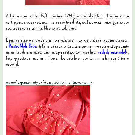
A Lia nasceu no dia 05/11, pesando 4250g e medindo 51cm. Novamente tive
contrações, a bolsa estourou mas eu não tive dilatação. Tudo exatamente igual ao que
aconteceu com a Larinha. Mas correu tudo bem!
E para celebrar o inicio de uma nova vida, assim como a vinda da pequena pra casa,
a
Paraíso Moda Bebê
, grife parceira de longa data e que sempre esteve tão presente
na minha vida e na vida da Lara, nos presenteou com essa linda
saída de maternidad
e.
Faço questão de mostrar a riqueza dos detalhes, que tornam cada peça única e
especial.
class="separator" style="clear: both; text-align: center;">