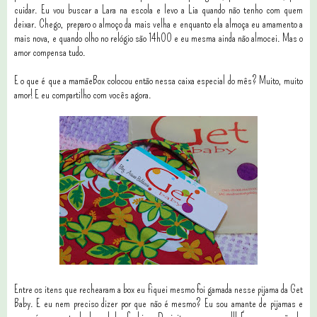
cuidar. Eu vou buscar a Lara na escola e levo a Lia quando não tenho com quem
deixar. Chego, preparo o almoço da mais velha e enquanto ela almoça eu amamento a
mais nova, e quando olho no relógio são 14h00 e eu mesma ainda não almocei. Mas o
amor compensa tudo.
E o que é que a mamãeBox colocou então nessa caixa especial do mês? Muito, muito
amor! E eu compartilho com vocês agora.
Entre os itens que rechearam a box eu fiquei mesmo foi gamada nesse pijama da Get
Baby. E eu nem preciso dizer por que não é mesmo? Eu sou amante de pijamas e