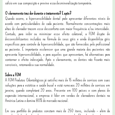
cálcio em sua composição e previne essa desmineralização temporária.
O clareamento traz dor durante o tratamento? E após?
Quando ocorre, a hipersensibilidade dental pode apresentar diferentes níveis de
acordo com particularidades de cada paciente. Normalmente concentrações mais
altas do clareador trazem esse desconforto com maior frequência e/ou intensidade.
Contudo, para inibir ou minimizar esse efeito colateral, a FGM dispõe de
dessensibilizantes incluídos na fórmula de seus géis e ainda disponibiliza géis
específicos para controle da hipersensibilidade, que são fornecidos pelo profissional
ao paciente. É importante esclarecer que uma grande maioria dos pacientes não
apresenta hipersensibilidade, e para aqueles que apresentam, há alternativas para
contornar o efeito indesejado. Após o clareamento, os dentes não ficarão mais
sensíveis, retomando a sua normalidade.
Sobre a FGM
A FGM Produtos Odontológicos já satisfez mais de 15 milhões de sorrisos com suas
soluções para a estética e saúde bucal e está rumo aos 20 milhões de sorrisos em
janeiro, quando completará 20 anos. Presente em 100 países e com planos de
expansão internacional, a empresa é líder em vendas de clareadores dentais na
América Latina e domina 80% do mercado nacional.
Em seu portfólio de produtos constam mais de 250 itens, incluindo – além da