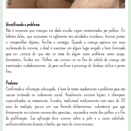
Identificando o problema
Não é incomum que crianças em idade escolar sejam contaminadas por piolhos. Os
hábitos delas, que costumam se aglomerar nas atividades escolares, brincar juntas
e compartilhar objetos, facilita o contágio. Quando a criança aparece em casa
reclamando de coceira, o ideal é examinar em algum lugar arejado e bem iluminado
para ter certeza de que não se trata de algum outro problema como caspa,
dermatites, feridas etc. Piolhos são visíveis se os fios de cabelo da criança são
examinados cuidadosamente. Já para verificar a presença de lêndeas utilize o pente
fino.
Produtos
Confirmado a infestação indesejada, é hora de tratar rapidamente o problema para não
causar incômodo ou isolamento social. Atualmente existem loções e shampoos
especializados no tratamento. Escabin, tradicional medicamento com mais de 30
anos de tradição, possui em sua fórmula deltametrina, substância que age
diretamente no sistema nervoso dos parasitas, causando a morte dos piolhos e o fim
da proliferação. Sua aplicação deve ocorrer sobre a pele e o couro cabeludo,
preferencialmente durante o banho, por mais de cinco minutos.