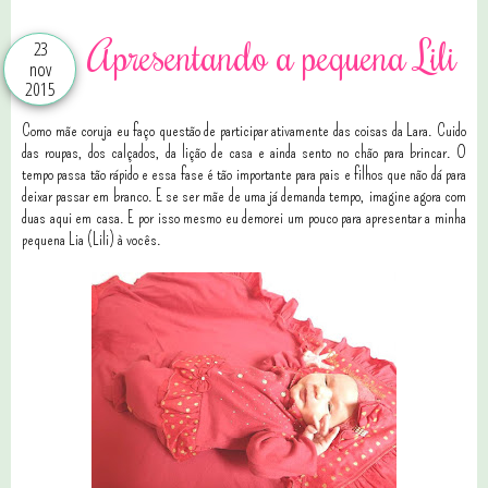
Apresentando a pequena Lili
23
nov
2015
Como mãe coruja eu faço questão de participar ativamente das coisas da Lara. Cuido
das roupas, dos calçados, da lição de casa e ainda sento no chão para brincar. O
tempo passa tão rápido e essa fase é tão importante para pais e filhos que não dá para
deixar passar em branco. E se ser mãe de uma já demanda tempo, imagine agora com
duas aqui em casa. E por isso mesmo eu demorei um pouco para apresentar a minha
pequena Lia (Lili) à vocês.