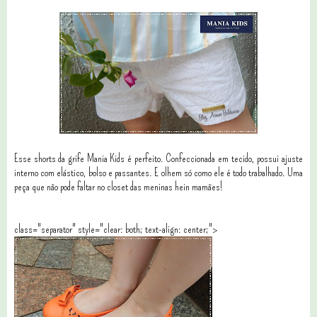
Esse shorts da grife Mania Kids é perfeito. Confeccionada em tecido, possui ajuste
interno com elástico, bolso e passantes. E olhem só como ele é todo trabalhado. Uma
peça que não pode faltar no closet das meninas hein mamães!
class="separator" style="clear: both; text-align: center;">