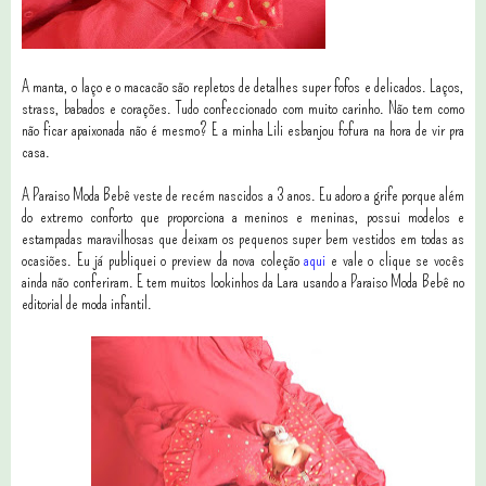
A manta, o laço e o macacão são repletos de detalhes super fofos e delicados. Laços,
strass, babados e corações. Tudo confeccionado com muito carinho. Não tem como
não ficar apaixonada não é mesmo? E a minha Lili esbanjou fofura na hora de vir pra
casa.
A Paraiso Moda Bebê veste de recém nascidos a 3 anos. Eu adoro a grife porque além
do extremo conforto que proporciona a meninos e meninas, possui modelos e
estampadas maravilhosas que deixam os pequenos super bem vestidos em todas as
ocasiões. Eu já publiquei o preview da nova coleção
aqui
e vale o clique se vocês
ainda não conferiram. E tem muitos lookinhos da Lara usando a Paraiso Moda Bebê no
editorial de moda infantil.