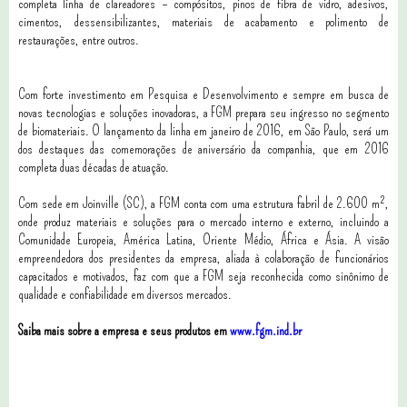
completa linha de clareadores – compósitos, pinos de fibra de vidro, adesivos,
cimentos, dessensibilizantes, materiais de acabamento e polimento de
restaurações, entre outros.
Com forte investimento em Pesquisa e Desenvolvimento e sempre em busca de
novas tecnologias e soluções inovadoras, a FGM prepara seu ingresso no segmento
de biomateriais. O lançamento da linha em janeiro de 2016, em São Paulo, será um
dos destaques das comemorações de aniversário da companhia, que em 2016
completa duas décadas de atuação.
Com sede em Joinville (SC), a FGM conta com uma estrutura fabril de 2.600 m²,
onde produz materiais e soluções para o mercado interno e externo, incluindo a
Comunidade Europeia, América Latina, Oriente Médio, África e Ásia. A visão
empreendedora dos presidentes da empresa, aliada à colaboração de funcionários
capacitados e motivados, faz com que a FGM seja reconhecida como sinônimo de
qualidade e confiabilidade em diversos mercados.
Saiba mais sobre a empresa e seus produtos em
www.fgm.ind.br
6 comentários