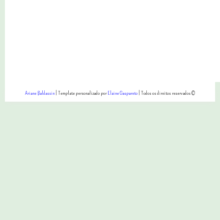
Ariane Baldassin
| Template personalizado por
Elaine Gaspareto
| Todos os direitos reservados ©