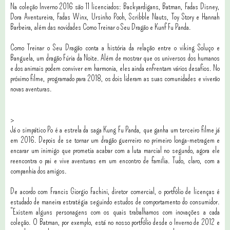
Na coleção Inverno 2016 são 11 licenciados: Backyardigans, Batman, Fadas Disney,
Dora Aventureira, Fadas Winx, Ursinho Pooh, Scribble Nauts, Toy Story e Hannah
Barbeira, além das novidades Como Treinar o Seu Dragão e Kunf Fu Panda.
Como Treinar o Seu Dragão conta a história da relação entre o viking Soluço e
Banguela, um dragão Fúria da Noite. Além de mostrar que os universos dos humanos
e dos animais podem conviver em harmonia, eles ainda enfrentam vários desafios. No
próximo filme, programado para 2018, os dois lideram as suas comunidades e viverão
novas aventuras.
>
Já o simpático Po é a estrela da saga Kung Fu Panda, que ganha um terceiro filme já
em 2016. Depois de se tornar um dragão guerreiro no primeiro longa-metragem e
encarar um inimigo que prometia acabar com a luta marcial no segundo, agora ele
reencontra o pai e vive aventuras em um encontro de família. Tudo, claro, com a
companhia dos amigos.
De acordo com Francis Giorgio Fachini, diretor comercial, o portfólio de licenças é
estudado de maneira estratégia seguindo estudos de comportamento do consumidor.
“Existem alguns personagens com os quais trabalhamos com inovações a cada
coleção. O Batman, por exemplo, está no nosso portfólio desde o Inverno de 2012 e