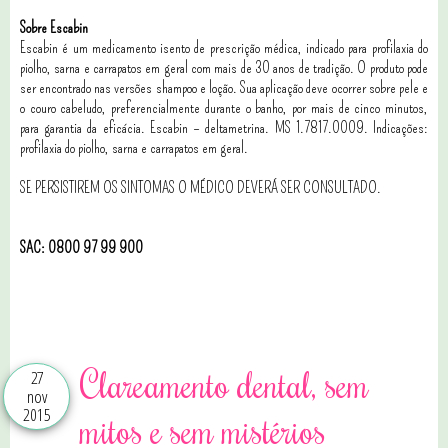
Sobre Escabin
Escabin é um medicamento isento de prescrição médica, indicado para profilaxia do
piolho, sarna e carrapatos em geral com mais de 30 anos de tradição. O produto pode
ser encontrado nas versões shampoo e loção. Sua aplicação deve ocorrer sobre pele e
o couro cabeludo, preferencialmente durante o banho, por mais de cinco minutos,
para garantia da eficácia. Escabin – deltametrina. MS 1.7817.0009. Indicações:
profilaxia do piolho, sarna e carrapatos em geral.
SE PERSISTIREM OS SINTOMAS O MÉDICO DEVERÁ SER CONSULTADO.
SAC: 0800 97 99 900
2 comentários
Clareamento dental, sem
27
nov
2015
mitos e sem mistérios