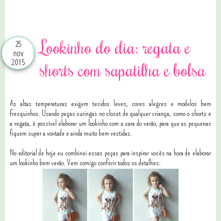
4 comentários
Lookinho do dia: regata e
25
nov
2015
shorts com sapatilha e bolsa
As altas temperaturas exigem tecidos leves, cores alegres e modelos bem
fresquinhos. Usando peças curingas no closet de qualquer criança, como o shorts e
a regata, é possível elaborar um lookinho com a cara do verão, para que as pequenas
fiquem super a vontade e ainda muito bem vestidas.
No editorial de hoje eu combinei essas peças para inspirar vocês na hora de elaborar
um lookinho bem verão. Vem comigo conferir todos os detalhes: