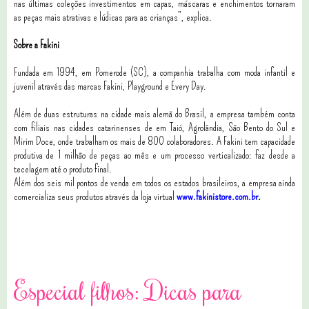
nas últimas coleções investimentos em capas, máscaras e enchimentos tornaram
as peças mais atrativas e lúdicas para as crianças”, explica.
Sobre a Fakini
Fundada em 1994, em Pomerode (SC), a companhia trabalha com moda infantil e
juvenil através das marcas Fakini, Playground e Every Day.
Além de duas estruturas na cidade mais alemã do Brasil, a empresa também conta
com filiais nas cidades catarinenses de em Taió, Agrolândia, São Bento do Sul e
Mirim Doce, onde trabalham os mais de 800 colaboradores. A Fakini tem capacidade
produtiva de 1 milhão de peças ao mês e um processo verticalizado: faz desde a
tecelagem até o produto final.
Além dos seis mil pontos de venda em todos os estados brasileiros, a empresa ainda
comercializa seus produtos através da loja virtual
www.fakinistore.com.br
.
2 comentários
Especial filhos: Dicas para