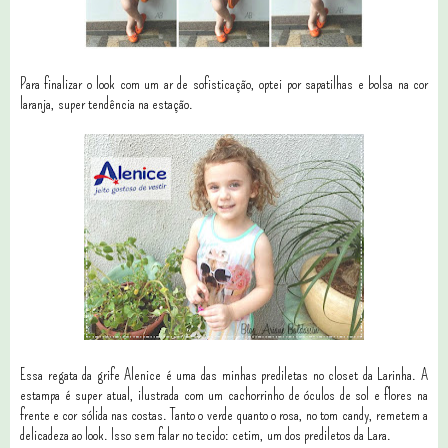
Para finalizar o look com um ar de sofisticação, optei por sapatilhas e bolsa na cor
laranja, super tendência na estação.
Essa regata da grife Alenice é uma das minhas prediletas no closet da Larinha. A
estampa é super atual, ilustrada com um cachorrinho de óculos de sol e flores na
frente e cor sólida nas costas. Tanto o verde quanto o rosa, no tom candy, remetem a
delicadeza ao look. Isso sem falar no tecido: cetim, um dos prediletos da Lara.