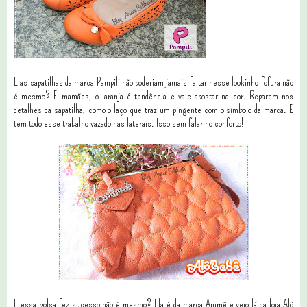
E as sapatilhas da marca Pampili não poderiam jamais faltar nesse lookinho fofura não
é mesmo? E mamães, o laranja é tendência e vale apostar na cor. Reparem nos
detalhes da sapatilha, como o laço que traz um pingente com o símbolo da marca. E
tem todo esse trabalho vazado nas laterais. Isso sem falar no conforto!
E essa bolsa fez sucesso não é mesmo? Ela é da marca Animê e veio lá da loja Alô