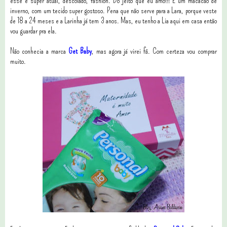
esse é super atual, descolado, fashion. Do jeito que eu amo!!! É um macacão de
inverno, com um tecido super gostoso. Pena que não serve para a Lara, porque veste
de 18 a 24 meses e a Larinha já tem 3 anos. Mas, eu tenho a Lia aqui em casa então
vou guardar pra ela.
Não conhecia a marca
Get Baby
, mas agora já virei fã. Com certeza vou comprar
muito.