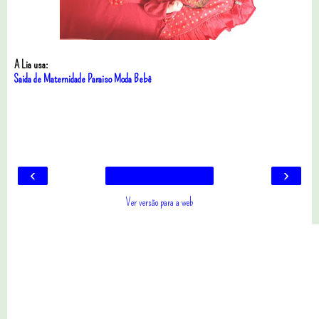
A Lia usa:
Saida de Maternidade Paraiso Moda Bebê
18 comentários
‹
›
Ver versão para a web