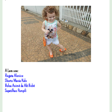
A Lara usa:
Regata Alenice
Shorts Mania Kids
Bolsa Animê da Alô Bebê
Sapatilhas Pampili
9 comentários