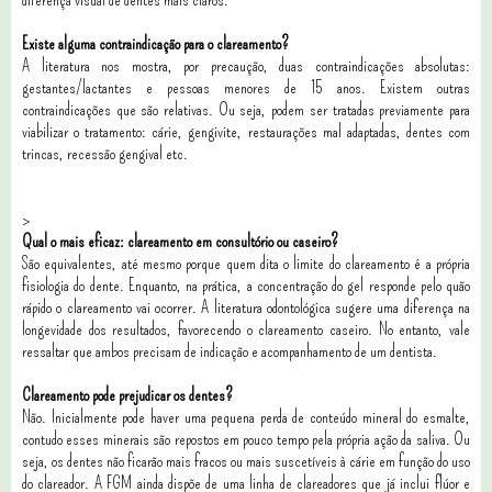
Existe alguma contraindicação para o clareamento?
A literatura nos mostra, por precaução, duas contraindicações absolutas:
gestantes/lactantes e pessoas menores de 15 anos. Existem outras
contraindicações que são relativas. Ou seja, podem ser tratadas previamente para
viabilizar o tratamento: cárie, gengivite, restaurações mal adaptadas, dentes com
trincas, recessão gengival etc.
>
Qual o mais eficaz: clareamento em consultório ou caseiro?
São equivalentes, até mesmo porque quem dita o limite do clareamento é a própria
fisiologia do dente. Enquanto, na prática, a concentração do gel responde pelo quão
rápido o clareamento vai ocorrer. A literatura odontológica sugere uma diferença na
longevidade dos resultados, favorecendo o clareamento caseiro. No entanto, vale
ressaltar que ambos precisam de indicação e acompanhamento de um dentista.
Clareamento pode prejudicar os dentes?
Não. Inicialmente pode haver uma pequena perda de conteúdo mineral do esmalte,
contudo esses minerais são repostos em pouco tempo pela própria ação da saliva. Ou
seja, os dentes não ficarão mais fracos ou mais suscetíveis à cárie em função do uso
do clareador. A FGM ainda dispõe de uma linha de clareadores que já inclui flúor e