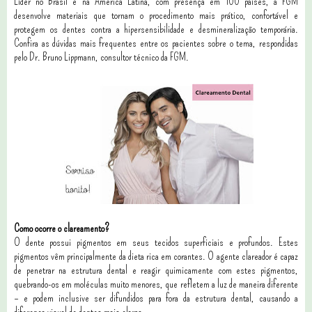
Líder no Brasil e na América Latina, com presença em 100 países, a FGM
desenvolve materiais que tornam o procedimento mais prático, confortável e
protegem os dentes contra a hipersensibilidade e desmineralização temporária.
Confira as dúvidas mais frequentes entre os pacientes sobre o tema, respondidas
pelo Dr. Bruno Lippmann, consultor técnico da FGM.
Como ocorre o clareamento?
O dente possui pigmentos em seus tecidos superficiais e profundos. Estes
pigmentos vêm principalmente da dieta rica em corantes. O agente clareador é capaz
de penetrar na estrutura dental e reagir quimicamente com estes pigmentos,
quebrando-os em moléculas muito menores, que refletem a luz de maneira diferente
– e podem inclusive ser difundidos para fora da estrutura dental, causando a
diferença visual de dentes mais claros.