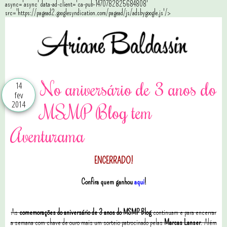
async='async' data-ad-client='ca-pub-1470782825684808'
src='https://pagead2.googlesyndication.com/pagead/js/adsbygoogle.js'/>
No aniversário de 3 anos do
14
fev
2014
MSMP Blog tem
Aventurama
ENCERRADO!
Confira quem ganhou
aqui
!
As
comemorações do aniversário de 3 anos do MSMP Blog
continuam e para encerrar
a semana com chave de ouro mais um sorteio patrocinado pelas
Marcas Lanser
. Além