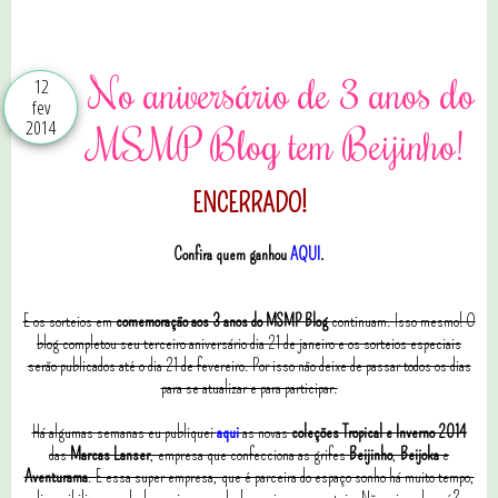
1 comentários
No aniversário de 3 anos do
12
fev
2014
MSMP Blog tem Beijinho!
ENCERRADO!
Confira quem ganhou
AQUI
.
E os sorteios em
comemoração aos 3 anos do MSMP Blog
continuam. Isso mesmo! O
blog completou seu terceiro aniversário dia 21 de janeiro e os sorteios especiais
serão publicados até o dia 21 de fevereiro. Por isso não deixe de passar todos os dias
para se atualizar e para participar.
Há algumas semanas eu publiquei
aqui
as novas
coleções Tropical e Inverno 2014
das
Marcas Lanser
, empresa que confecciona as grifes
Beijinho
,
Beijoka
e
Aventurama
. E essa super empresa, que é parceira do espaço sonho há muito tempo,