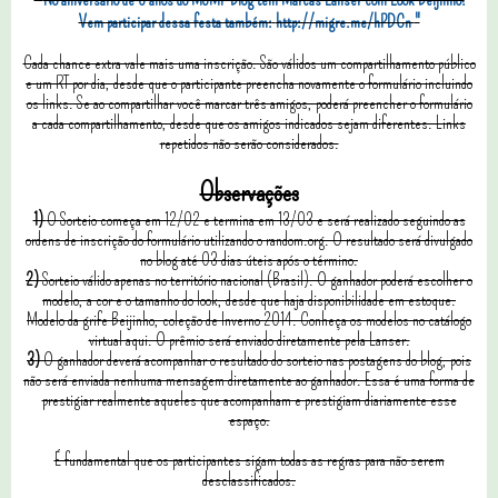
Vem participar dessa festa também:
http://migre.me/hPDCn
"
Cada chance extra vale mais uma inscrição. São válidos um compartilhamento público
e um RT por dia, desde que o participante preencha novamente o formulário incluindo
os links. Se ao compartilhar você marcar três amigos, poderá preencher o formulário
a cada compartilhamento, desde que os amigos indicados sejam diferentes. Links
repetidos não serão considerados.
Observações
1)
O Sorteio começa em 12/02 e termina em 13/03 e será realizado seguindo as
ordens de inscrição do formulário utilizando o random.org. O resultado será divulgado
no blog até 03 dias úteis após o término.
2)
Sorteio válido apenas no território nacional (Brasil). O ganhador poderá escolher o
modelo, a cor e o tamanho do look, desde que haja disponibilidade em estoque.
Modelo da grife Beijinho, coleção de Inverno 2014. Conheça os modelos no catálogo
virtual aqui. O prêmio será enviado diretamente pela Lanser.
3)
O ganhador deverá acompanhar o resultado do sorteio nas postagens do blog, pois
não será enviada nenhuma mensagem diretamente ao ganhador. Essa é uma forma de
prestigiar realmente aqueles que acompanham e prestigiam diariamente esse
espaço.
É fundamental que os participantes sigam todas as regras para não serem
desclassificados.