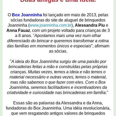
O
Box Joanninha
foi lançado em maio de 2013, pelas
sócias fundadoras do site de aluguel de brinquedos
Joanninha (
www.joanninha.com.br
),
Alessandra Piu
e
Anna Fauaz
, com um projeto voltado para crianças de 3
a 8 anos. "
Apostamos mais uma vez num olhar
diferenciado do brincar e queremos transformar a rotina
das famílias em momentos únicos e especiais
”, afirmam
as sócias.
"
A ideia do Box Joanninha surgiu de uma paixão por
brincadeiras feitas a mão e construídas pelas próprias
crianças. Muitas vezes, temos a ideia e não temos o
material necessário e outras vezes, temos o material,
mas não sabemos o que fazer com eles. Com o Box
Joanninha, seremos facilitadores e incentivadores da
criatividade e curiosidade nas brincadeiras em família.
"
Essas são as palavras da Alessandra e da Anna,
fundadoras do Box Joanninha. Uma idéia revolucionária,
que vem resgatando antigos valores de brinquedos