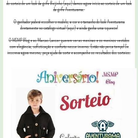
do sorteio de um look da grife Beijinho (aqui) damos agora início ao sorteio de um look
da grife Aventurama.
O ganhador poderá escolher o modelo, a cor e o tamanho do look Aventurama
diretamente no catálogo virtual (aqui) e ainda ganha uma squeeze!
O MSMP Blog e as Marcas Lanser querem ver as meninas e os meninos vestidos
com elegância, sofisticação e conforto nesse inverno. Então não perca tempo! Se
inscreva agora mesmo, peça ajuda da sorte e acompanhe os resultados dos sorteios.