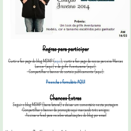
Regras para participar
Curtir a fan page do blog MSMP (
aqui
), curtir a fan page da nossa parceira Marcas
Lanser (aqui) e da grife Aventurama (aqui).
C
ompartilhar o banner do sorteio publicamente (aqui).
Preencha o formulário AQUI
Chances Extras
Seguir o blog MSMP (barra lateral) e deixar um comentário nesta postagem
Compartilhar o banner da promoção aqui marcando três amigos.
Assinar a feed para receber atualizações do blog por email