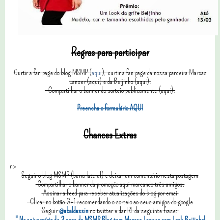
Regras para participar
Curtir a fan page do blog MSMP (
aqui
), curtir a fan page da nossa parceira Marcas
Lanser (aqui) e da Beijinho (aqui).
C
ompartilhar o banner do sorteio publicamente (aqui).
Preencha o formulário AQUI
Chances Extras
n>
Seguir o blog MSMP (barra lateral) e deixar um comentário nesta postagem
Compartilhar o banner da promoção aqui marcando três amigos.
Assinar a feed para receber atualizações do blog por email
Clicar no botão G+1 recomendando o sorteio ao seus amigos do google
Seguir
@abaldassin
no twitter e dar RT da seguinte frase:
"
No aniversário de 3 anos do MSMP Blog tem Marcas Lanser com Look Beijinho!