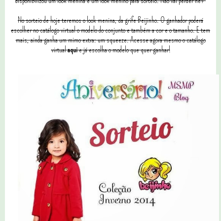
disponibilizou um look menina e um look menino para sorteio. Não vai perder né?
No sorteio de hoje teremos o look menina, da grife Beijinho. O ganhador poderá
escolher no catálogo virtual o modelo do conjunto e também a cor e o tamanho. E tem
mais, ainda ganha um mimo extra: um squeeze. Acesse agora mesmo o catálogo
virtual
aqui
e já escolha o modelo que quer ganhar!