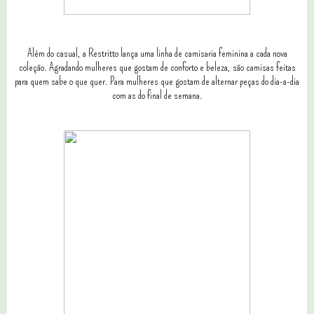
Além do casual, a Restritto lança uma linha de camisaria feminina a cada nova
coleção. Agradando mulheres que gostam de conforto e beleza, são camisas feitas
para quem sabe o que quer. Para mulheres que gostam de alternar peças do dia-a-dia
com as do final de semana.