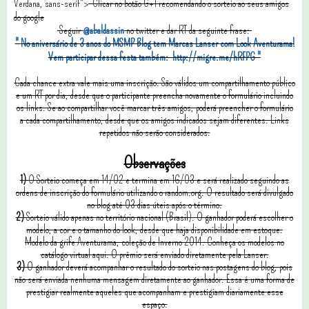
Verdana, sans-serif">
Clicar no botão G+1 recomendando o sorteio ao seus amigos
do google
Seguir
@abaldassin
no twitter e dar RT da seguinte frase:
"
No aniversário de 3 anos do MSMP Blog tem Marcas Lanser com Look Aventurama!
Vem participar dessa festa também:
http://migre.me/hRFPG
"
Cada chance extra vale mais uma inscrição. São válidos um compartilhamento público
e um RT por dia, desde que o participante preencha novamente o formulário incluindo
os links. Se ao compartilhar você marcar três amigos, poderá preencher o formulário
a cada compartilhamento, desde que os amigos indicados sejam diferentes. Links
repetidos não serão considerados.
Observações
1)
O Sorteio começa em 14/02 e termina em 16/03 e será realizado seguindo as
ordens de inscrição do formulário utilizando o random.org. O resultado será divulgado
no blog até 03 dias úteis após o término.
2)
Sorteio válido apenas no território nacional (Brasil). O ganhador poderá escolher o
modelo, a cor e o tamanho do look, desde que haja disponibilidade em estoque.
Modelo da grife Aventurama, coleção de Inverno 2014. Conheça os modelos no
catálogo virtual aqui. O prêmio será enviado diretamente pela Lanser.
3)
O ganhador deverá acompanhar o resultado do sorteio nas postagens do blog, pois
não será enviada nenhuma mensagem diretamente ao ganhador. Essa é uma forma de
prestigiar realmente aqueles que acompanham e prestigiam diariamente esse
espaço.