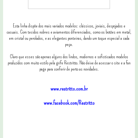
Esta linha dispõe dos mais variados modelos: clássicos, joviais, despojados e
casuais. Com tecidos nobres e aviamentos diferenciados, como os botões em metal,
em cristal ou perolados, e as elegantes ponteiras, dando um toque especial a cada
peça.
Claro que esses são apenas alguns dos lindos, modernos e sofisticados modelos
produzidos com muito estilo pela grife Restritto. Não deixe de acessar o site e a fan
page para conferir de perto as novidades.
www.restritto.com.br
www.facebook.com/Restritto