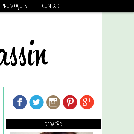
adsbygoogle.js'/>
PROMOÇÕES
CONTATO
REDAÇÃO