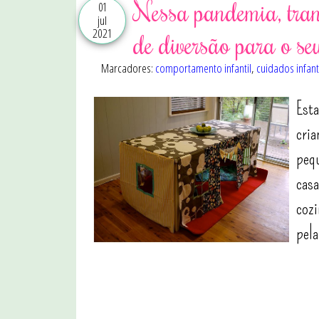
Nessa pandemia, tran
01
jul
2021
de diversão para o seu
Marcadores:
comportamento infantil
,
cuidados infant
Esta
cria
pequ
casa
cozi
pela