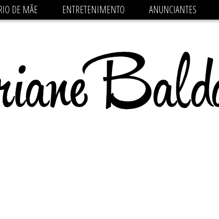
 src='https://pagead2.googlesyndication.com/pagead/js/
RIO DE MÃE
ENTRETENIMENTO
ANUNCIANTES