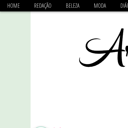
async='async' data-ad-client='ca-pub-1470782825684808'
HOME
REDAÇÃO
BELEZA
MODA
DIÁ