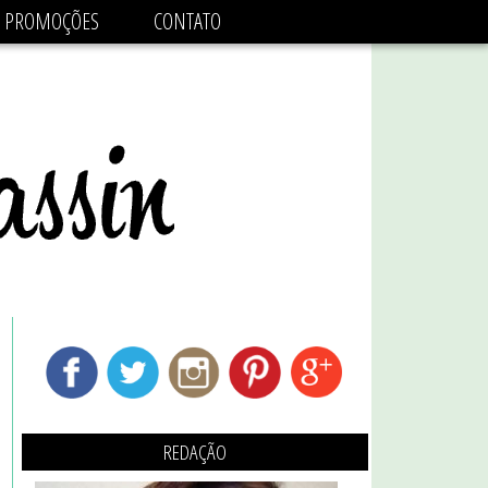
adsbygoogle.js'/>
PROMOÇÕES
CONTATO
REDAÇÃO