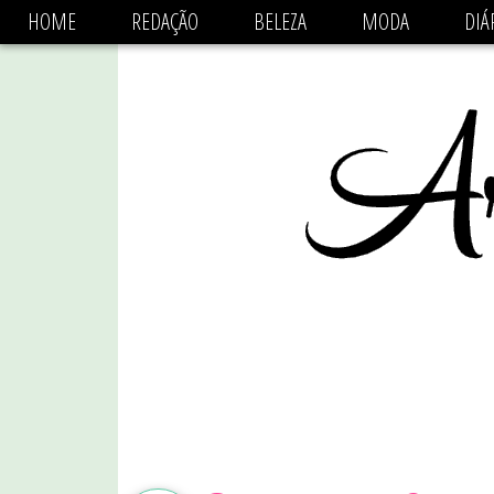
async='async' data-ad-client='ca-pub-1470782825684808'
HOME
REDAÇÃO
BELEZA
MODA
DIÁ