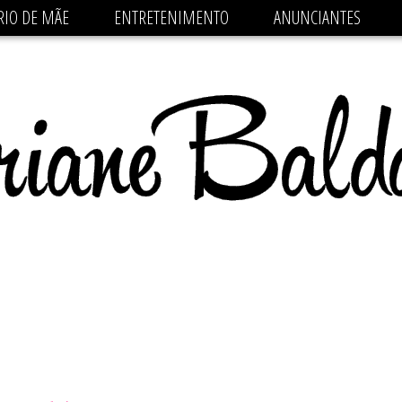
 src='https://pagead2.googlesyndication.com/pagead/js/
RIO DE MÃE
ENTRETENIMENTO
ANUNCIANTES