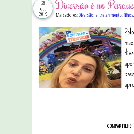
Diversão é no Parqu
28
out
2019
Marcadores:
Diversão
,
entretenimento
,
filhos
Pel
mãe,
dive
apen
pass
apro
COMPARTILHE: