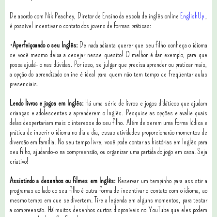
De acordo com Nik Peachey, Diretor de Ensino da escola de inglês online
EnglishUp
,
é possível incentivar o contato dos jovens de formas práticas:
•Aperfeiçoando o seu Inglês:
De nada adianta querer que seu filho conheça o idioma
se você mesmo deixa a desejar nesse quesito! O melhor é dar exemplo, para que
possa ajudá-lo nas dúvidas. Por isso, se julgar que precisa aprender ou praticar mais,
a opção do aprendizado online é ideal para quem não tem tempo de freqüentar aulas
presenciais.
Lendo livros e jogos em Inglês:
Há uma série de livros e jogos didáticos que ajudam
crianças e adolescentes a aprenderem o Inglês. Pesquise as opções e avalie quais
delas despertariam mais o interesse do seu filho. Além de serem uma forma lúdica e
prática de inserir o idioma no dia a dia, essas atividades proporcionarão momentos de
diversão em família. No seu tempo livre, você pode contar as histórias em Inglês para
seu filho, ajudando-o na compreensão, ou organizar uma partida do jogo em casa. Seja
criativo!
Assistindo a desenhos ou filmes em Inglês:
Reservar um tempinho para assistir a
programas ao lado do seu filho é outra forma de incentivar o contato com o idioma, ao
mesmo tempo em que se divertem. Tire a legenda em alguns momentos, para testar
a compreensão. Há muitos desenhos curtos disponíveis no YouTube que eles podem