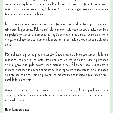
dos vasinhos capilares. O acúmulo de líquido colabora para o surgimento do inchaço.
Além disso, o aumento da produção de hormônios como a progesterona e a aldosterona
também contribui com o edema.
Isso tudo acontece com a maioria das grávidas, principalmente a partir segundo
trimestre da gestação. Pela manhã, ele é menor, pois você passou a noite dormindo
na posição horizontal e a pressão na região pélvica diminui, mas, quando o a noite
chega, o inchaço pode ter aumentado bastante, ainda mais se você passou o dia todo
de pé.
Pés inchados, é preciso prestar atenção.
Entretanto, se o inchaço aparecer de forma
repentina, nos pés ou no rosto, pode ser sinal de pré-eclâmpsia, uma hipertensão
arterial grave que pode colocar você mamãe e seu filho em risco. Junto com o
inchaço, acontece também o aumento de peso rápido em pouco tempo, e a eliminação
de proteínas na urina. Para se prevenir, só mesmo indo ao médico e realizando o pré-
natal de forma correta.
Agora, se está tudo certo com você e seu bebê e o inchaço for um problema no seu
dia-a-dia, algumas dicas podem te ajudar a passar por essa fase com o mínimo de
incômodo possível:
Beba bastante água