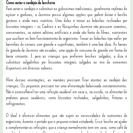
Como variar o cardápio da lancheira
Para variar o cardápio e substituir as guloseimas tradicionais, geralmente repletas de
açúcar e gorduras, a Jasmine possui algumas opções que podem deixar o lanche
gostoso e ainda mais nutritivo. Uma delas é trocar as bolachas recheadas por
biscoitos integrais – os Cookies e as Rosquinhas Jasmine não possuem corantes,
conservantes, ou outros aditivos artificiais e ainda são fonte de fibras, nutrientes
que auxiliam no bom funcionamento do organismo. Trocar as bolachas tipo wafer por
barrinhas de cereais com granola e superfrutas, também é uma boa ideia. As barras
de granola da Jasmine são assadas, uma opção de consumo de granola em forma de
barra crocante. E para as crianças que preferem lanches salgados, a dica é
substituir salgadinhos por biscoitos integrais salgados ou mix de sementes
disponíveis em diversos sabores.
Além dessas orientações, as mamães precisam ficar atentas ao cardápio das
crianças, Os pequenos precisam ter uma alimentação balanceada constantemente.
Não é aconselhável ter uma refeição saudável em casa e, na escola, se alimentar de
produtos pouco saudáveis, como biscoitos recheados, salgadinhos, frituras e
refrigerantes.
O ideal é oferecer alimentos que vão suprir as necessidades de nutrientes do
organismo, durante o período que o pequeno estará estudando. Esse lanche vai ajudar
a complementar as refeições que a criança normalmente tem em casa, como café da