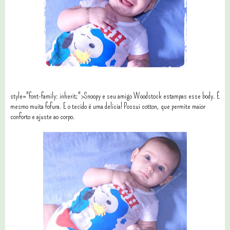
style="font-family: inherit;">Snoopy e seu amigo Woodstock estampas esse body. É
mesmo muita fofura. E o tecido é uma delicia! Possui cotton, que permite maior
conforto e ajuste ao corpo.