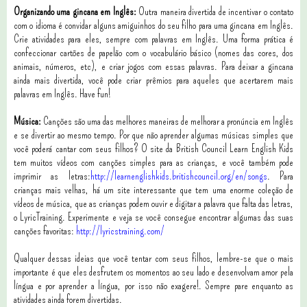
Organizando uma gincana em Inglês:
Outra maneira divertida de incentivar o contato
com o idioma é convidar alguns amiguinhos do seu filho para uma gincana em Inglês.
Crie atividades para eles, sempre com palavras em Inglês. Uma forma prática é
confeccionar cartões de papelão com o vocabulário básico (nomes das cores, dos
animais, números, etc), e criar jogos com essas palavras. Para deixar a gincana
ainda mais divertida, você pode criar prêmios para aqueles que acertarem mais
palavras em Inglês. Have fun!
Música:
Canções são uma das melhores maneiras de melhorar a pronúncia em Inglês
e se divertir ao mesmo tempo. Por que não aprender algumas músicas simples que
você poderá cantar com seus filhos? O site da British Council Learn English Kids
tem muitos vídeos com canções simples para as crianças, e você também pode
imprimir as letras:
http://learnenglishkids.britishcouncil.org/en/songs
. Para
crianças mais velhas, há um site interessante que tem uma enorme coleção de
vídeos de música, que as crianças podem ouvir e digitar a palavra que falta das letras,
o LyricTraining. Experimente e veja se você consegue encontrar algumas das suas
canções favoritas:
http://lyricstraining.com/
Qualquer dessas ideias que você tentar com seus filhos, lembre-se que o mais
importante é que eles desfrutem os momentos ao seu lado e desenvolvam amor pela
língua e por aprender a língua, por isso não exagere!. Sempre pare enquanto as
atividades ainda forem divertidas.