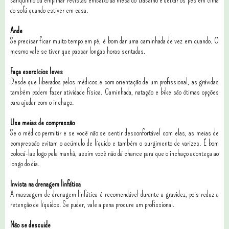
do sofá quando estiver em casa.
Ande
Se precisar ficar muito tempo em pé, é bom dar uma caminhada de vez em quando. O
mesmo vale se tiver que passar longas horas sentadas.
Faça exercícios leves
Desde que liberados pelos médicos e com orientação de um profissional, as grávidas
também podem fazer atividade física. Caminhada, natação e bike são ótimas opções
para ajudar com o inchaço.
Use meias de compressão
Se o médico permitir e se você não se sentir desconfortável com elas, as meias de
compressão evitam o acúmulo de líquido e também o surgimento de varizes. É bom
colocá-las logo pela manhã, assim você não dá chance para que o inchaço aconteça ao
longo do dia.
Invista na drenagem linfática
A massagem de drenagem linfática é recomendável durante a gravidez, pois reduz a
retenção de líquidos. Se puder, vale a pena procure um profissional.
Não se descuide