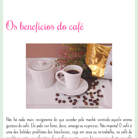
0 comentários
Os benefícios do café
Não há nada mais revigorante do que acordar pela manhã sentindo aquele aroma
gostoso do café. Ele pode ser forte, doce, amargo ou espresso. Não importa! O café é
uma das bebidas prediletas dos brasileiros, seja em casa ou no trabalho, no café da
manhã ou após as refeições. Eu prefiro quente, mas há que seja adepto ao café