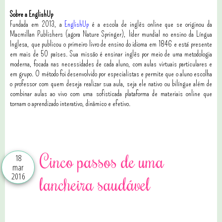
Sobre a EnglishUp
Fundada em 2013, a
EnglishUp
é a escola de inglês online que se originou da
Macmillan Publishers (agora Nature Springer), líder mundial no ensino da Língua
Inglesa, que publicou o primeiro livro de ensino do idioma em 1846 e está presente
em mais de 50 países. Sua missão é ensinar inglês por meio de uma metodologia
moderna, focada nas necessidades de cada aluno, com aulas virtuais particulares e
em grupo. O método foi desenvolvido por especialistas e permite que o aluno escolha
o professor com quem deseja realizar sua aula, seja ele nativo ou bilíngue além de
combinar aulas ao vivo com uma sofisticada plataforma de materiais online que
tornam o aprendizado interativo, dinâmico e efetivo.
2 comentários
Cinco passos de uma
18
mar
2016
lancheira saudável