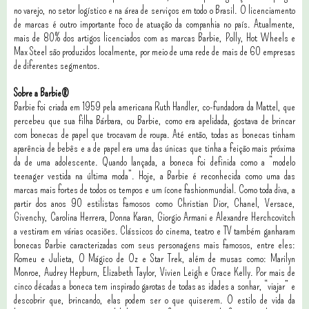
no varejo, no setor logístico e na área de serviços em todo o Brasil. O licenciamento
de marcas é outro importante foco de atuação da companhia no país. Atualmente,
mais de 80% dos artigos licenciados com as marcas Barbie, Polly, Hot Wheels e
Max Steel são produzidos localmente, por meio de uma rede de mais de 60 empresas
de diferentes segmentos.
Sobre a Barbie®
Barbie foi criada em 1959 pela americana Ruth Handler, co-fundadora da Mattel, que
percebeu que sua filha Bárbara, ou Barbie, como era apelidada, gostava de brincar
com bonecas de papel que trocavam de roupa. Até então, todas as bonecas tinham
aparência de bebês e a de papel era uma das únicas que tinha a feição mais próxima
da de uma adolescente. Quando lançada, a boneca foi definida como a “modelo
teenager vestida na última moda”. Hoje, a Barbie é reconhecida como uma das
marcas mais fortes de todos os tempos e um ícone fashionmundial. Como toda diva, a
partir dos anos 90 estilistas famosos como Christian Dior, Chanel, Versace,
Givenchy, Carolina Herrera, Donna Karan, Giorgio Armani e Alexandre Herchcovitch
a vestiram em várias ocasiões. Clássicos do cinema, teatro e TV também ganharam
bonecas Barbie caracterizadas com seus personagens mais famosos, entre eles:
Romeu e Julieta, O Mágico de Oz e Star Trek, além de musas como: Marilyn
Monroe, Audrey Hepburn, Elizabeth Taylor, Vivien Leigh e Grace Kelly. Por mais de
cinco décadas a boneca tem inspirado garotas de todas as idades a sonhar, “viajar” e
descobrir que, brincando, elas podem ser o que quiserem. O estilo de vida da