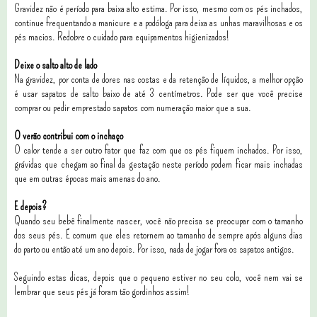
Gravidez não é período para baixa alto estima. Por isso, mesmo com os pés inchados,
continue frequentando a manicure e a podóloga para deixa as unhas maravilhosas e os
pés macios. Redobre o cuidado para equipamentos higienizados!
Deixe o salto alto de lado
Na gravidez, por conta de dores nas costas e da retenção de líquidos, a melhor opção
é usar sapatos de salto baixo de até 3 centímetros. Pode ser que você precise
comprar ou pedir emprestado sapatos com numeração maior que a sua.
O verão contribui com o inchaço
O calor tende a ser outro fator que faz com que os pés fiquem inchados. Por isso,
grávidas que chegam ao final da gestação neste período podem ficar mais inchadas
que em outras épocas mais amenas do ano.
E depois?
Quando seu bebê finalmente nascer, você não precisa se preocupar com o tamanho
dos seus pés. É comum que eles retornem ao tamanho de sempre após alguns dias
do parto ou então até um ano depois. Por isso, nada de jogar fora os sapatos antigos.
Seguindo estas dicas, depois que o pequeno estiver no seu colo, você nem vai se
lembrar que seus pés já foram tão gordinhos assim!