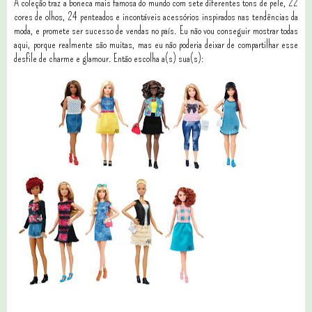
A coleção traz a boneca mais famosa do mundo com sete diferentes tons de pele, 22
cores de olhos, 24 penteados e incontáveis acessórios inspirados nas tendências da
moda, e promete ser sucesso de vendas no país. Eu não vou conseguir mostrar todas
aqui, porque realmente são muitas, mas eu não poderia deixar de compartilhar esse
desfile de charme e glamour. Então escolha a(s) sua(s):