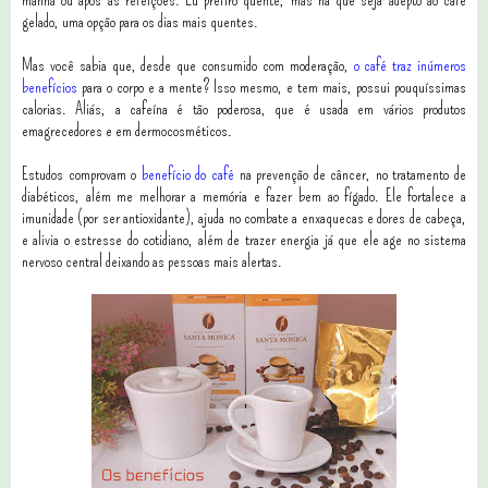
gelado, uma opção para os dias mais quentes.
Mas você sabia que, desde que consumido com moderação,
o café traz inúmeros
benefícios
para o corpo e a mente? Isso mesmo, e tem mais, possui pouquíssimas
calorias. Aliás, a cafeína é tão poderosa, que é usada em vários produtos
emagrecedores e em dermocosméticos.
Estudos comprovam o
benefício do café
na prevenção de câncer, no tratamento de
diabéticos, além me melhorar a memória e fazer bem ao fígado. Ele fortalece a
imunidade (por ser antioxidante), ajuda no combate a enxaquecas e dores de cabeça,
e alivia o estresse do cotidiano, além de trazer energia já que ele age no sistema
nervoso central deixando as pessoas mais alertas.