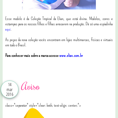
Esse modelo é da Coleção Tropical da Elian, que está divina. Modelos, cores e
estampas para os nossos filhos e filhas arrasarem na produção. Dá só uma espiadinha
aqui
.
As peças da nova coleção vocês encontram em lojas multimarcas, físicas e virtuais
em todo o Brasil.
Para conhecer mais sobre a marca acesse
www.elian.com.br
5 comentários
Aviso
14
mar
2016
class="separator" style="clear: both; text-align: center;">