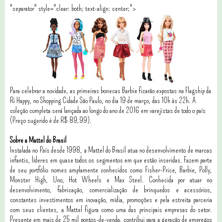
"separator" style="clear: both; text-align: center;">
Para celebrar a novidade, as primeiras bonecas Barbie ficarão expostas na Flagship da
Ri Happy, no Shopping Cidade São Paulo, no dia 19 de março, das 10h às 22h. A
coleção completa será lançada ao longo do ano de 2016 em varejistas de todo o país
(Preço sugerido é de R$ 89,99).
Sobre a Mattel do Brasil
Instalada no País desde 1998, a Mattel do Brasil atua no desenvolvimento de marcas
infantis, líderes em quase todos os segmentos em que estão inseridas. Fazem parte
de seu portfólio nomes amplamente conhecidos como Fisher-Price, Barbie, Polly,
Monster High, Uno, Hot Wheels e Max Steel. Conhecida por atuar no
desenvolvimento, fabricação, comercialização de brinquedos e acessórios,
constantes investimentos em inovação, mídia, promoções e pela estreita parceria
com seus clientes, a Mattel figura como uma das principais empresas do setor.
Presente em mais de 25 mil pontos-de-venda, contribui para a geração de empregos