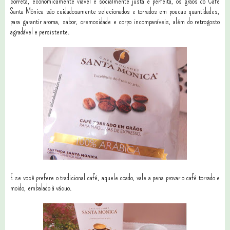
correta, economicamente viável e socialmente justa e perfeita, os grãos do Café
Santa Mônica são cuidadosamente selecionados e torrados em poucas quantidades,
para garantir aroma, sabor, cremosidade e corpo incomparáveis, além do retrogosto
agradável e persistente.
E se você prefere o tradicional café, aquele coado, vale a pena provar o café torrado e
moido, embalado à vácuo.