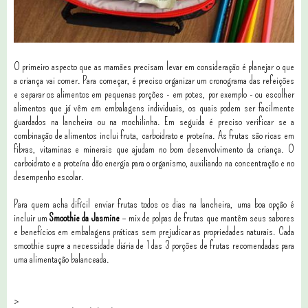
O primeiro aspecto que as mamães precisam levar em consideração é planejar o que
a criança vai comer. Para começar, é preciso organizar um cronograma das refeições
e separar os alimentos em pequenas porções - em potes, por exemplo - ou escolher
alimentos que já vêm em embalagens individuais, os quais podem ser facilmente
guardados na lancheira ou na mochilinha. Em seguida é preciso verificar se a
combinação de alimentos inclui fruta, carboidrato e proteína. As frutas são ricas em
fibras, vitaminas e minerais que ajudam no bom desenvolvimento da criança. O
carboidrato e a proteína dão energia para o organismo, auxiliando na concentração e no
desempenho escolar.
Para quem acha difícil enviar frutas todos os dias na lancheira, uma boa opção é
incluir um
Smoothie da Jasmine
– mix de polpas de frutas que mantêm seus sabores
e benefícios em embalagens práticas sem prejudicar as propriedades naturais. Cada
smoothie supre a necessidade diária de 1 das 3 porções de frutas recomendadas para
uma alimentação balanceada.
>