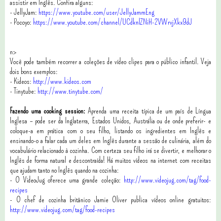
assistir em Inglês. Confira alguns:
- JellyJam:
https://www.youtube.com/user/JellyJammEng
- Pocoyo:
https://www.youtube.com/channel/UCdknlZNiH-2VWrvjXkx9dJ
n>
Você pode também recorrer a coleções de vídeo clipes para o público infantil. Veja
dois bons exemplos:
- Kideos:
http://www.kideos.com
- Tinytube:
http://www.tinytube.com/
Fazendo uma cooking session:
Aprenda uma receita típica de um país de Língua
Inglesa – pode ser da Inglaterra, Estados Unidos, Austrália ou de onde preferir- e
coloque-a em prática com o seu filho, listando os ingredientes em Inglês e
ensinando-o a falar cada um deles em Inglês durante a sessão de culinária, além do
vocabulário relacionado à cozinha. Com certeza seu filho irá se divertir, e melhorar o
Inglês de forma natural e descontraída! Há muitos vídeos na internet com receitas
que ajudam tanto no Inglês quando na cozinha:
- O VideoJug oferece uma grande coleção:
http://www.videojug.com/tag/food-
recipes
- O chef de cozinha britânico Jamie Oliver publica vídeos online gratuitos:
http://www.videojug.com/tag/food-recipes