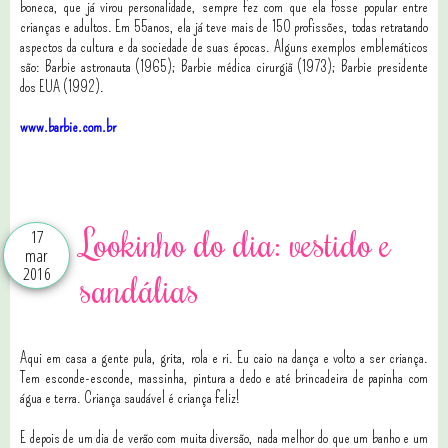
boneca, que já virou personalidade, sempre fez com que ela fosse popular entre
crianças e adultos. Em 55anos, ela já teve mais de 150 profissões, todas retratando
aspectos da cultura e da sociedade de suas épocas. Alguns exemplos emblemáticos
são: Barbie astronauta (1965); Barbie médica cirurgiã (1973); Barbie presidente
dos EUA (1992).
www.barbie.com.br
3 comentários
Lookinho do dia: vestido e
17
mar
2016
sandálias
Aqui em casa a gente pula, grita, rola e ri. Eu caio na dança e volto a ser criança.
Tem esconde-esconde, massinha, pintura a dedo e até brincadeira de papinha com
água e terra. Criança saudável é criança feliz!
E depois de um dia de verão com muita diversão, nada melhor do que um banho e um