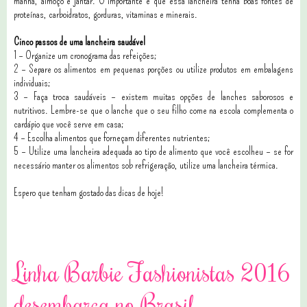
manhã, almoço e jantar. O importante é que essa lancheira tenha boas fontes de
proteínas, carboidratos, gorduras, vitaminas e minerais.
Cinco passos de uma lancheira saudável
1 – Organize um cronograma das refeições;
2 – Separe os alimentos em pequenas porções ou utilize produtos em embalagens
individuais;
3 – Faça troca saudáveis – existem muitas opções de lanches saborosos e
nutritivos. Lembre-se que o lanche que o seu filho come na escola complementa o
cardápio que você serve em casa;
4 – Escolha alimentos que forneçam diferentes nutrientes;
5 – Utilize uma lancheira adequada ao tipo de alimento que você escolheu – se for
necessário manter os alimentos sob refrigeração, utilize uma lancheira térmica.
Espero que tenham gostado das dicas de hoje!
3 comentários
Linha Barbie Fashionistas 2016
desembarca no Brasil