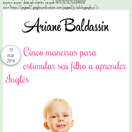
async='async' data-ad-client='ca-pub-1470782825684808'
src='https://pagead2.googlesyndication.com/pagead/js/adsbygoogle.js'/>
Cinco maneiras para
19
mar
2016
estimular seu filho a aprender
Inglês