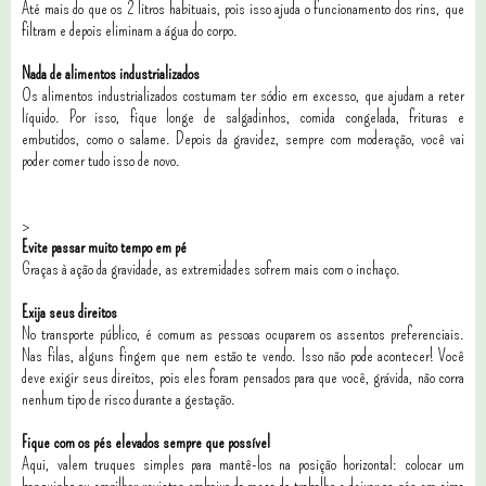
Até mais do que os 2 litros habituais, pois isso ajuda o funcionamento dos rins, que
filtram e depois eliminam a água do corpo.
Nada de alimentos industrializados
Os alimentos industrializados costumam ter sódio em excesso, que ajudam a reter
líquido. Por isso, fique longe de salgadinhos, comida congelada, frituras e
embutidos, como o salame. Depois da gravidez, sempre com moderação, você vai
poder comer tudo isso de novo.
>
Evite passar muito tempo em pé
Graças à ação da gravidade, as extremidades sofrem mais com o inchaço.
Exija seus direitos
No transporte público, é comum as pessoas ocuparem os assentos preferenciais.
Nas filas, alguns fingem que nem estão te vendo. Isso não pode acontecer! Você
deve exigir seus direitos, pois eles foram pensados para que você, grávida, não corra
nenhum tipo de risco durante a gestação.
Fique com os pés elevados sempre que possível
Aqui, valem truques simples para mantê-los na posição horizontal: colocar um
banquinho ou empilhar revistas embaixo da mesa do trabalho e deixar os pés em cima