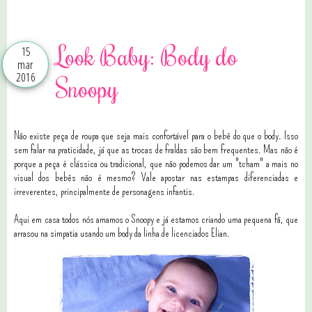
4 comentários
Look Baby: Body do
15
mar
2016
Snoopy
Não existe peça de roupa que seja mais confortável para o bebê do que o body. Isso
sem falar na praticidade, já que as trocas de fraldas são bem frequentes. Mas não é
porque a peça é clássica ou tradicional, que não podemos dar um "tcham" a mais no
visual dos bebês não é mesmo? Vale apostar nas estampas diferenciadas e
irreverentes, principalmente de personagens infantis.
Aqui em casa todos nós amamos o Snoopy e já estamos criando uma pequena fã, que
arrasou na simpatia usando um body da linha de licenciados Elian.