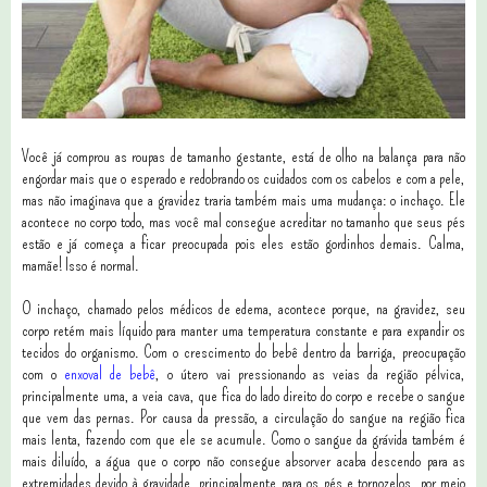
Você já comprou as roupas de tamanho gestante, está de olho na balança para não
engordar mais que o esperado e redobrando os cuidados com os cabelos e com a pele,
mas não imaginava que a gravidez traria também mais uma mudança: o inchaço. Ele
acontece no corpo todo, mas você mal consegue acreditar no tamanho que seus pés
estão e já começa a ficar preocupada pois eles estão gordinhos demais. Calma,
mamãe! Isso é normal.
O inchaço, chamado pelos médicos de edema, acontece porque, na gravidez, seu
corpo retém mais líquido para manter uma temperatura constante e para expandir os
tecidos do organismo. Com o crescimento do bebê dentro da barriga, preocupação
com o
enxoval de bebê
, o útero vai pressionando as veias da região pélvica,
principalmente uma, a veia cava, que fica do lado direito do corpo e recebe o sangue
que vem das pernas. Por causa da pressão, a circulação do sangue na região fica
mais lenta, fazendo com que ele se acumule. Como o sangue da grávida também é
mais diluído, a água que o corpo não consegue absorver acaba descendo para as
extremidades devido à gravidade, principalmente para os pés e tornozelos, por meio