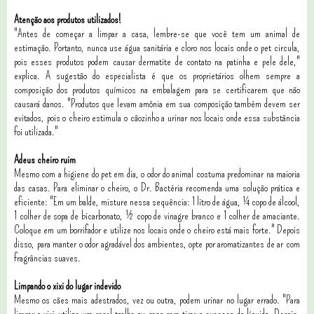
Atenção aos produtos utilizados!
"Antes de começar a limpar a casa, lembre-se que você tem um animal de
estimação. Portanto, nunca use água sanitária e cloro nos locais onde o pet circula,
pois esses produtos podem causar dermatite de contato na patinha e pele dele,"
explica. A sugestão do especialista é que os proprietários olhem sempre a
composição dos produtos químicos na embalagem para se certificarem que não
causará danos. "Produtos que levam amônia em sua composição também devem ser
evitados, pois o cheiro estimula o cãozinho a urinar nos locais onde essa substância
foi utilizada."
Adeus cheiro ruim
Mesmo com a higiene do pet em dia, o odor do animal costuma predominar na maioria
das casas. Para eliminar o cheiro, o Dr. Bactéria recomenda uma solução prática e
eficiente: "Em um balde, misture nessa sequência: 1 litro de água, ¼ copo de álcool,
1 colher de sopa de bicarbonato, ½ copo de vinagre branco e 1 colher de amaciante.
Coloque em um borrifador e utilize nos locais onde o cheiro está mais forte." Depois
disso, para manter o odor agradável dos ambientes, opte por aromatizantes de ar com
fragrâncias suaves.
Limpando o xixi do lugar indevido
Mesmo os cães mais adestrados, vez ou outra, podem urinar no lugar errado. "Para
limpar o xixi utilize um papel toalha ou pano para tirar o excesso do líquido. Depois,