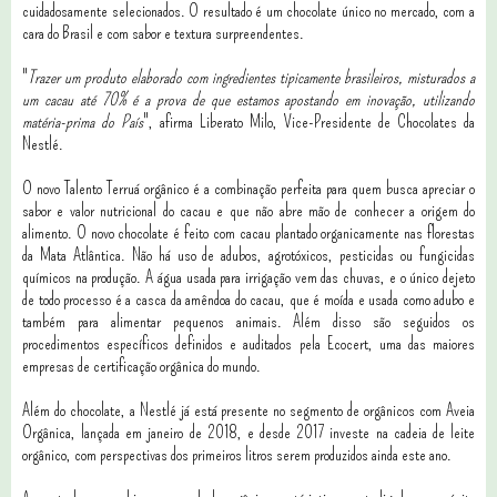
cuidadosamente selecionados. O resultado é um chocolate único no mercado, com a
cara do Brasil e com sabor e textura surpreendentes.
"
Trazer um produto elaborado com ingredientes tipicamente brasileiros, misturados a
um cacau até 70% é a prova de que estamos apostando em inovação, utilizando
matéria-prima do País
", afirma Liberato Milo, Vice-Presidente de Chocolates da
Nestlé.
O novo Talento Terruá orgânico é a combinação perfeita para quem busca apreciar o
sabor e valor nutricional do cacau e que não abre mão de conhecer a origem do
alimento. O novo chocolate é feito com cacau plantado organicamente nas florestas
da Mata Atlântica. Não há uso de adubos, agrotóxicos, pesticidas ou fungicidas
químicos na produção. A água usada para irrigação vem das chuvas, e o único dejeto
de todo processo é a casca da amêndoa do cacau, que é moída e usada como adubo e
também para alimentar pequenos animais. Além disso são seguidos os
procedimentos específicos definidos e auditados pela Ecocert, uma das maiores
empresas de certificação orgânica do mundo.
Além do chocolate, a Nestlé já está presente no segmento de orgânicos com Aveia
Orgânica, lançada em janeiro de 2018, e desde 2017 investe na cadeia de leite
orgânico, com perspectivas dos primeiros litros serem produzidos ainda este ano.