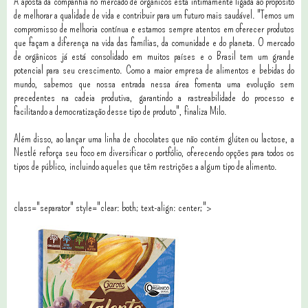
A aposta da companhia no mercado de orgânicos está intimamente ligada ao propósito
de melhorar a qualidade de vida e contribuir para um futuro mais saudável. "Temos um
compromisso de melhoria contínua e estamos sempre atentos em oferecer produtos
que façam a diferença na vida das famílias, da comunidade e do planeta. O mercado
de orgânicos já está consolidado em muitos países e o Brasil tem um grande
potencial para seu crescimento. Como a maior empresa de alimentos e bebidas do
mundo, sabemos que nossa entrada nessa área fomenta uma evolução sem
precedentes na cadeia produtiva, garantindo a rastreabilidade do processo e
facilitando a democratização desse tipo de produto", finaliza Milo.
Além disso, ao lançar uma linha de chocolates que não contém glúten ou lactose, a
Nestlé reforça seu foco em diversificar o portfólio, oferecendo opções para todos os
tipos de público, incluindo aqueles que têm restrições a algum tipo de alimento.
class="separator" style="clear: both; text-align: center;">