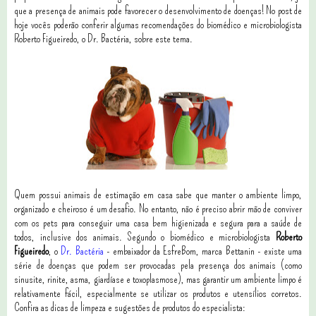
que a presença de animais pode favorecer o desenvolvimento de doenças! No post de
hoje vocês poderão conferir algumas recomendações do biomédico e microbiologista
Roberto Figueiredo, o Dr. Bactéria, sobre este tema.
Quem possui animais de estimação em casa sabe que manter o ambiente limpo,
organizado e cheiroso é um desafio. No entanto, não é preciso abrir mão de conviver
com os pets para conseguir uma casa bem higienizada e segura para a saúde de
todos, inclusive dos animais. Segundo o biomédico e microbiologista
Roberto
Figueiredo
, o
Dr. Bactéria
- embaixador da EsfreBom, marca Bettanin - existe uma
série de doenças que podem ser provocadas pela presença dos animais (como
sinusite, rinite, asma, giardíase e toxoplasmose), mas garantir um ambiente limpo é
relativamente fácil, especialmente se utilizar os produtos e utensílios corretos.
Confira as dicas de limpeza e sugestões de produtos do especialista: