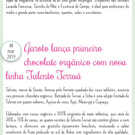
vapor da fragrância se dissolva no ar sem gerar respingos. Disponível nas versões
Lavanda Francesa, Carinho de Mãe e Essência do Campo, é ideal para ambientes de
médio e grande porte como banheiros, quartos, salas e escritórios.
0 comentários
Garoto lança primeiro
04
mar
2019
chocolate orgânico com nova
linha Talento Terruá
Talento, marca da Garoto, famosa pelo formato quadrado dos seus tabletes, anuncia
seu primeiro chocolate orgânico. Batizada de Terruá, a linha é uma edição limitada de
Talento em quatro sabores, Açúcar de coco, Açaí, Maracujá e Cupuaçu.
Elaborados com cacau orgânico e 100% originário da mata atlântica, que varia de
38% a 70% de cacau, as quatro versões do Talento Terruá não contêm glúten e nem
lactose, e oferecem um gostinho tipicamente brasileiro, misturando o sabor
envolvente do fruto produzido no sul da Bahia com ingredientes de alta qualidade,