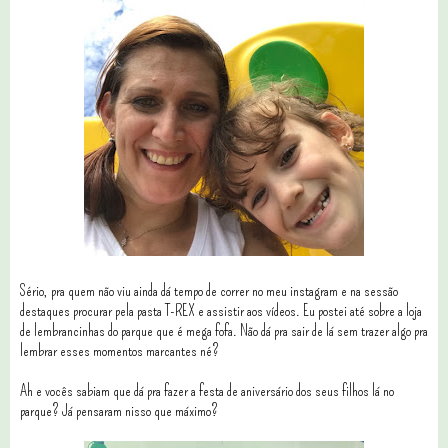
Sério, pra quem não viu ainda dá tempo de correr no meu instagram e na sessão
destaques procurar pela pasta T-REX e assistir aos vídeos. Eu postei até sobre a loja
de lembrancinhas do parque que é mega fofa. Não dá pra sair de lá sem trazer algo pra
lembrar esses momentos marcantes né?
Ah e vocês sabiam que dá pra fazer a festa de aniversário dos seus filhos lá no
parque? Já pensaram nisso que máximo?