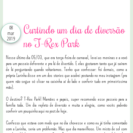
Curtindo um dia de diversão
08
mar
2019
no T-Rex Park
Nesse último dia 05/03, que era terça-feira de carnaval, levei as meninas e a vovó
para um passeio deferente e pra lá de divertido. E elas gostaram tanto que já saíram
de lá perguntando quando voltaríamos. Tenho que confessar: foi demais, como a
própria Larinha disse em um dos stories que acabei postando no meu instagram (pra
quem não segue só clicar na caixinha aí do lado e conferir tudo em primeiríssima
mão).
O destino? T-Rex Park! Mamães e papais, super recomendo esse passeio para a
família toda. Um dia repleto de diversão e muita a alegria, como vocês poderão
conferir um pouquinho aqui no post de hoje.
Confesso que estava com medo que no dia chovesse e como eu já tinha comentado
com a Larinha, seria um problemão. Mas que dia maravilhoso. Um misto de sol com