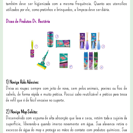
também deve ser higienizada com a mesma frequência. Quanto aos utensílios
utilizados por ele, como pratinhos e brinquedos, a limpeza deve ser diária.
Dicas de Produtos Dr. Bactéria
1) Noviça Rolo Adesivo:
Deixa as roupas sempre com jeito de nova, sem pelos animais, poeiras ou fios de
cabelo, de forma rápida e muito prática. Possui cabo reutilizável e prático para troca
de refil que é de fácil encaixe no suporte.
2) Noviça Mop Sekito:
Desenvolvido com espuma de alta absorção que lava e seca, retém toda a sujeira da
superfície, liberando-a quando imerso novamente em água. Sua alavanca retira o
excesso de água do mop e protege as mãos do contato com produtos químicos. Sua