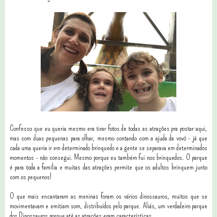
Confesso que eu queria mesmo era tirar fotos de todas as atrações pra postar aqui,
mas com duas pequenas para olhar, mesmo contando com a ajuda da vovó - já que
cada uma queria ir em determinado brinquedo e a gente se separava em determinados
momentos - não consegui. Mesmo porque eu também fui nos brinquedos. O parque
é para toda a família e muitas das atrações permite que os adultos brinquem junto
com os pequenos!
O que mais encantaram as meninas foram os vários dinossauros, muitos que se
movimentavam e emitiam som, distribuídos pelo parque. Aliás, um verdadeiro parque
dos Dinossauros porque até as atrações eram características.