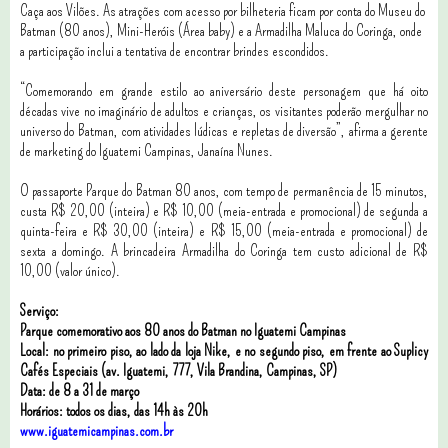
Caça aos Vilões. As atrações com acesso por bilheteria ficam por conta do Museu do
Batman (80 anos), Mini-Heróis (Área baby) e a Armadilha Maluca do Coringa, onde
a participação inclui a tentativa de encontrar brindes escondidos.
“Comemorando em grande estilo ao aniversário deste personagem que há oito
décadas vive no imaginário de adultos e crianças, os visitantes poderão mergulhar no
universo do Batman, com atividades lúdicas e repletas de diversão”, afirma a gerente
de marketing do Iguatemi Campinas, Janaína Nunes.
O passaporte Parque do Batman 80 anos, com tempo de permanência de 15 minutos,
custa R$ 20,00 (inteira) e R$ 10,00 (meia-entrada e promocional) de segunda a
quinta-feira e R$ 30,00 (inteira) e R$ 15,00 (meia-entrada e promocional) de
sexta a domingo. A brincadeira Armadilha do Coringa tem custo adicional de R$
10,00 (valor único).
Serviço:
Parque comemorativo aos 80 anos do Batman no Iguatemi Campinas
Local: no primeiro piso, ao lado da loja Nike, e no segundo piso, em frente ao Suplicy
Cafés Especiais (av. Iguatemi, 777, Vila Brandina, Campinas, SP)
Data: de 8 a 31 de março
Horários: todos os dias, das 14h às 20h
www.iguatemicampinas.com.br