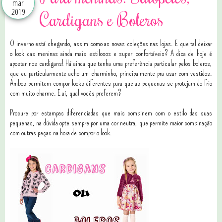
mar
2019
Cardigans e Boleros
O inverno está chegando, assim como as novas coleções nas lojas. E que tal deixar
o
look das meninas ainda mais estilosos e super confortáveis? A dica de hoje é
apostar nos cardigans!
Há ainda que tenha uma preferência particular pelos boleros,
que eu particularmente acho um charminho, principalmente pra usar com vestidos.
Ambos permitem compor looks diferentes para que as pequenas se protejam do frio
com muito charme. E aí, qual vocês preferem?
Procure por estampas diferenciadas que mais combinem com o estilo das suas
pequenas, na dúvida opte sempre por uma cor neutra, que permite maior combinação
com outras peças na hora de compor o look.