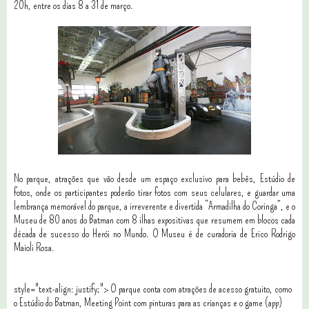
20h, entre os dias 8 a 31 de março.
No parque, atrações que vão desde um espaço exclusivo para bebês, Estúdio de
fotos, onde os participantes poderão tirar fotos com seus celulares, e guardar uma
lembrança memorável do parque, a irreverente e divertida “Armadilha do Coringa”, e o
Museu de 80 anos do Batman com 8 ilhas expositivas que resumem em blocos cada
década de sucesso do Herói no Mundo. O Museu é de curadoria de Erico Rodrigo
Maioli Rosa.
style="text-align: justify;"> O parque conta com atrações de acesso gratuito, como
o Estúdio do Batman, Meeting Point com pinturas para as crianças e o game (app)