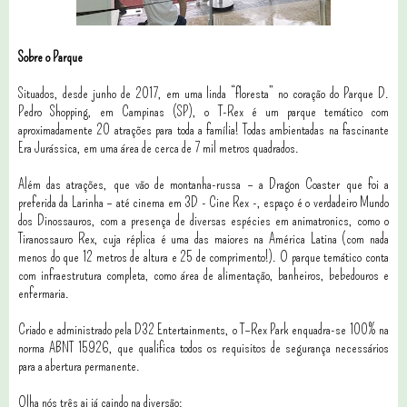
Sobre o Parque
Situados, desde junho de 2017, em uma linda “floresta” no coração do Parque D.
Pedro Shopping, em Campinas (SP), o T-Rex é um parque temático com
aproximadamente 20 atrações para toda a família! Todas ambientadas na fascinante
Era Jurássica, em uma área de cerca de 7 mil metros quadrados.
Além das atrações, que vão de montanha-russa – a Dragon Coaster que foi a
preferida da Larinha – até cinema em 3D - Cine Rex -, espaço é o verdadeiro Mundo
dos Dinossauros, com a presença de diversas espécies em animatronics, como o
Tiranossauro Rex, cuja réplica é uma das maiores na América Latina (com nada
menos do que 12 metros de altura e 25 de comprimento!). O parque temático conta
com infraestrutura completa, como área de alimentação, banheiros, bebedouros e
enfermaria.
Criado e administrado pela D32 Entertainments, o T–Rex Park enquadra-se 100% na
norma ABNT 15926, que qualifica todos os requisitos de segurança necessários
para a abertura permanente.
Olha nós três ai já caindo na diversão: