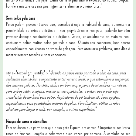
borrife a mistura caseira para higienizar e eliminar o cheiro forte."
Sem pelos pela casa
Pelos podem provocar ácaros que, somados à sujeira habitual da casa, aumentam a
possibilidade de crises alérgicas - nos proprietários e nos pets, podendo também
provocar doenças respiratórias e alérgicas. Gatos, especialmente os mais velhos,
costumam soltar muitos pelos por toda a casa. Quanto aos cachorros, isso ocorre
especialmente nas épocas de troca de pelagem. Para atenuar o problema, uma dica é
manter sempre tosados e bem escovados.
style="text-align: justify;"> "
Quando os pelos estão por todo o chão da casa, para
realmente eliminá-los, é importante evitar varrer o local, o que estimularia a suspenção
dos mesmos pelo ar. No chão, utilize um bom mop e panos de microfibra nos móveis,
pois ambos retém a sujeira, mesmo as micropartículas, e evitam que o pelo seja
transferido de um local para outro. Aspiradores de pó também são boas opções,
especialmente para quantidades maiores de pelos. Para finalizar, utilize os rolos
adesivos para limpar o sofá, por exemplo, e outras superfícies
."
Roupas de cama e utensílios
Para os donos que permitem que seus pets fiquem em camas é importante realizar a
troca de fronhas, lençóis e cobertores duas vezes por semana. A caminha do pet