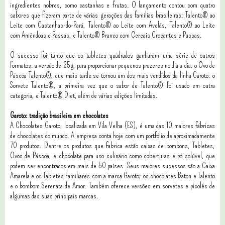
ingredientes nobres, como castanhas e frutas. O lançamento contou com quatro
sabores que fizeram parte de várias gerações das famílias brasileiras: Talento® ao
Leite com Castanhas-do-Pará, Talento® ao Leite com Avelãs, Talento® ao Leite
com Amêndoas e Passas, e Talento® Branco com Cereais Crocantes e Passas.
O sucesso foi tanto que os tabletes quadrados ganharam uma série de outros
formatos: a versão de 25g, para proporcionar pequenos prazeres no dia a dia; o Ovo de
Páscoa Talento®, que mais tarde se tornou um dos mais vendidos da linha Garoto; o
Sorvete Talento®, a primeira vez que o sabor de Talento® foi usado em outra
categoria, e Talento® Diet, além de várias edições limitadas.
Garoto: tradição brasileira em chocolates
A Chocolates Garoto, localizada em Vila Velha (ES), é uma das 10 maiores fábricas
de chocolates do mundo. A empresa conta hoje com um portfólio de aproximadamente
70 produtos. Dentre os produtos que fabrica estão caixas de bombons, Tabletes,
Ovos de Páscoa, e chocolate para uso culinário como coberturas e pó solúvel, que
podem ser encontrados em mais de 50 países. Seus maiores sucessos são a Caixa
Amarela e os Tabletes Familiares com a marca Garoto; os chocolates Baton e Talento
e o bombom Serenata de Amor. Também oferece versões em sorvetes e picolés de
algumas das suas principais marcas.
0 comentários