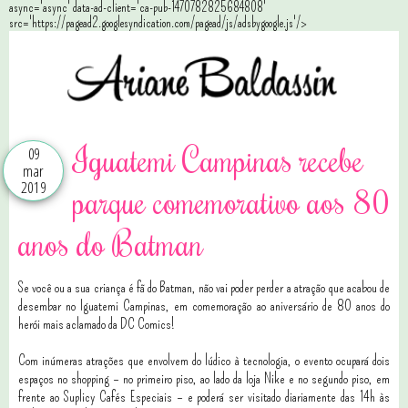
async='async' data-ad-client='ca-pub-1470782825684808'
src='https://pagead2.googlesyndication.com/pagead/js/adsbygoogle.js'/>
Iguatemi Campinas recebe
09
mar
2019
parque comemorativo aos 80
anos do Batman
Se você ou a sua criança é fã do Batman, não vai poder perder a atração que acabou de
desembar no Iguatemi Campinas, em comemoração ao aniversário de 80 anos do
herói mais aclamado da DC Comics!
Com inúmeras atrações que envolvem do lúdico à tecnologia, o evento ocupará dois
espaços no shopping – no primeiro piso, ao lado da loja Nike e no segundo piso, em
frente ao Suplicy Cafés Especiais – e poderá ser visitado diariamente das 14h às