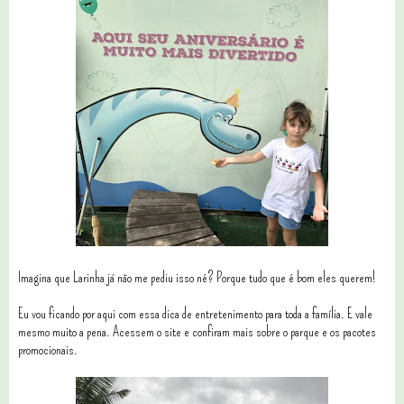
Imagina que Larinha já não me pediu isso né? Porque tudo que é bom eles querem!
Eu vou ficando por aqui com essa dica de entretenimento para toda a família. E vale
mesmo muito a pena. Acessem o site e confiram mais sobre o parque e os pacotes
promocionais.