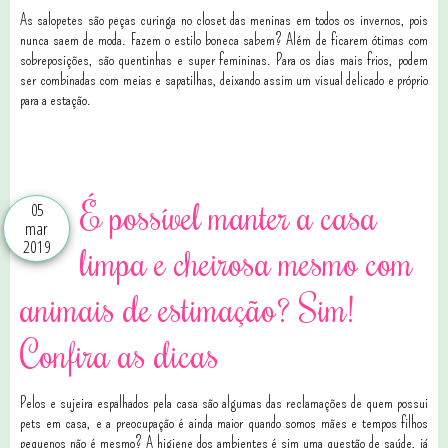
As salopetes são peças curinga no closet das meninas em todos os invernos, pois
nunca saem de moda. Fazem o estilo boneca sabem? Além de ficarem ótimas com
sobreposições, são quentinhas e super femininas.
Para os dias mais frios, podem
ser combinadas com meias e sapatilhas, deixando assim um visual delicado e próprio
para a estação.
É possível manter a casa
05
mar
2019
limpa e cheirosa mesmo com
animais de estimação? Sim!
Confira as dicas
Pelos e sujeira espalhados pela casa são algumas das reclamações de quem possui
pets em casa, e a preocupação é ainda maior quando somos mães e tempos filhos
pequenos não é mesmo? A higiene dos ambientes é sim uma questão de saúde, já