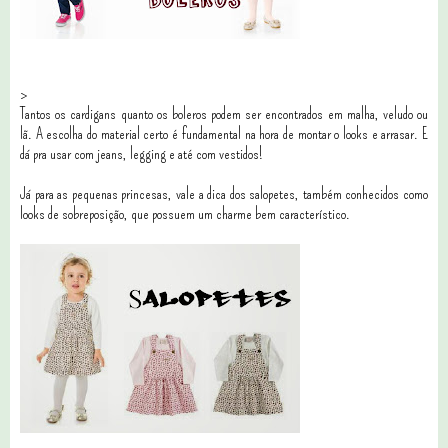
>
Tantos os cardigans quanto os boleros podem ser encontrados em malha, veludo ou
lã. A escolha do material certo é fundamental na hora de montar o looks e arrasar. E
dá pra usar com jeans, legging e até com vestidos!
Já para as pequenas princesas, vale a dica dos salopetes, também conhecidos como
looks de sobreposição, que possuem um charme bem característico.