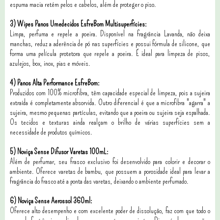
espuma macia retém pelos e cabelos, além de proteger o piso.
3) Wipes Panos Umedecidos EsfreBom Multisuperfícies:
Limpa, perfuma e repele a poeira. Disponível na fragrância Lavanda, não deixa
manchas, reduz a aderência de pó nas superfícies e possui fórmula de silicone, que
forma uma película protetora que repele a poeira. É ideal para limpeza de pisos,
azulejos, box, inox, pias e móveis.
4) Panos Alta Performance EsfreBom:
Produzidos com 100% microfibra, têm capacidade especial de limpeza, pois a sujeira
extraída é completamente absorvida. Outro diferencial é que a microfibra "agarra" a
sujeira, mesmo pequenas partículas, evitando que a poeira ou sujeira seja espalhada.
Os tecidos e texturas ainda realçam o brilho de várias superfícies sem a
necessidade de produtos químicos.
5) Noviça Sense Difusor Varetas 100mL:
Além de perfumar, seu frasco exclusivo foi desenvolvido para colorir e decorar o
ambiente. Oferece varetas de bambu, que possuem a porosidade ideal para levar a
fragrância do frasco até a ponta das varetas, deixando o ambiente perfumado.
6) Noviça Sense Aerossol 360ml:
Oferece alto desempenho e com excelente poder de dissolução, faz com que todo o