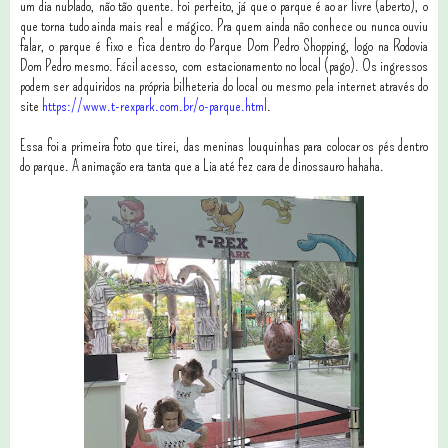
um dia nublado, não tão quente. Foi perfeito, já que o parque é ao ar livre (aberto), o
que torna tudo ainda mais real e mágico. Pra quem ainda não conhece ou nunca ouviu
falar, o parque é fixo e fica dentro do Parque Dom Pedro Shopping, logo na Rodovia
Dom Pedro mesmo. Fácil acesso, com estacionamento no local (pago). Os ingressos
podem ser adquiridos na própria bilheteria do local ou mesmo pela internet através do
site
https://www.t-rexpark.com.br/o-parque.html
.
Essa foi a primeira foto que tirei, das meninas louquinhas para colocar os pés dentro
do parque. A animação era tanta que a Lia até fez cara de dinossauro hahaha.