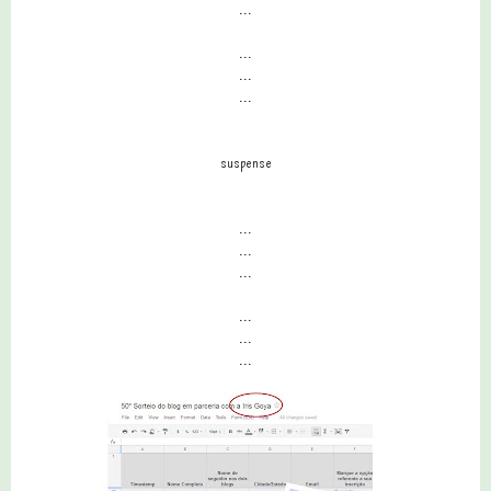
...
...
...
...
suspense
...
...
...
...
...
...