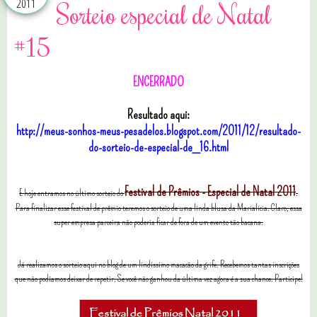
2011
Sorteio especial de Natal
#15
ENCERRADO
Resultado aqui:
http://meus-sonhos-meus-pesadelos.blogspot.com/2011/12/resultado-
do-sorteio-de-especial-de_16.html
Festival de Prêmios - Especial de Natal 2011
E hoje entramos no último sorteio do
.
Para finalizar esse festival de prêmio teremos o sorteio de uma linda blusa da Marialícia. Claro, essa
super empresa parceira não poderia ficar de fora de um evento tão bacana.
Já realizamos o sorteio aqui no blog de um lindíssimo macacão da grife. Recebemos tantas inscrições
que não podíamos deixar de repetir. Se você não ganhou da última vez agora é a sua chance. Participe!