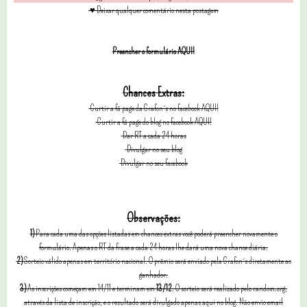
♥ Deixar qualquer comentário nesta postagem
Preencher o formulário AQUI!
Chances Extras:
Curtir a fã page da Grafon´s no facebook AQUI!
Curtir a fã page do blog no facebook AQUI!
Dar RT a cada 24 horas
Divulgar no seu blog
Divulgar no seu facebook
Observações:
1)
Para cada uma das opções listadas em chances extras você poderá preencher novamente o
formulário. Apenas o RT da frase a cada 24 horas lhe dará uma nova chance diária.
2)
Sorteio válido apenas em território nacional. O prêmio será enviado pela Grafon´s diretamente ao
ganhador.
3)
As inscrições começam em 14/11 e terminam em
13/12
. O sorteio será realizado pelo random.org,
através da lista de inscrição, e o resultado será divulgado apenas aqui no blog. Não envio email