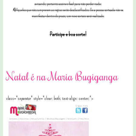
avisando, portanto assine o feed para não perder nada.
4)
Aqueles que não cumprerem as regras serão desclassificados. Se a pessoa sorteada não se
manifestar dentro do prazo, um novo sorteio será realizado.
Participe e boa sorte!
114 comentários
Natal é na Maria Bugiganga
class="separator" style="clear: both; text-align: center;">