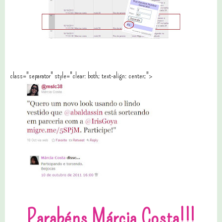
class="separator" style="clear: both; text-align: center;">
Parabéns
Márcia Costa
!!!