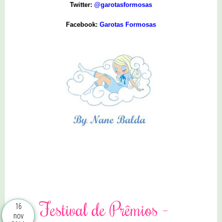
Twitter:
@garotasformosas
Facebook:
Garotas Formosas
4 comentários
Festival de Prêmios -
16
nov