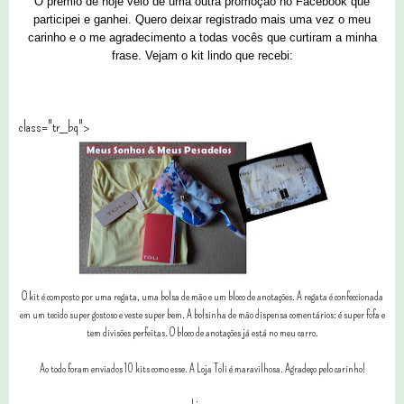
O prêmio de hoje veio de uma outra promoção no Facebook que
participei e ganhei. Quero deixar registrado mais uma vez o meu
carinho e o me agradecimento a todas vocês que curtiram a minha
frase. Vejam o kit lindo que recebi:
class="tr_bq">
O kit é composto por uma regata, uma bolsa de mão e um bloco de anotações. A regata é confeccionada
em um tecido super gostoso e veste super bem. A bolsinha de mão dispensa comentários: é super fofa e
tem divisões perfeitas. O bloco de anotações já está no meu carro.
Ao todo foram enviados 10 kits como esse. A Loja Toli é maravilhosa. Agradeço pelo carinho!