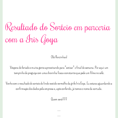
1 comentários
Resultado do Sorteio em parceria
com a Iris Goya
Olá florzinhas!
Véspera de feriado e muita gente aproveitando para "esticar" o final de semana. Por aqui um
tempinho de preguiça com uma chovinha fraca e constante que pede um filme no sofá.
Venho com o resultado do sorteio do lindo vestido vermelho da grife Iris Goya. Eu estava aguardando a
confirmação dos dados pela empresa e, após conferido, já temos o nome da sortuda.
Quem será???
...
...