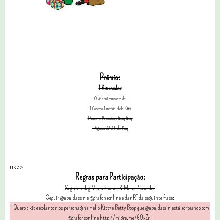
Prêmio:
1 Kit escolar
O kit será composto de:
1 Caderno 1 matéria Hello Kitty
1 Caderno 10 matérias Betty Boop
1 Agenda 2012 Hello Kitty
rike>
Regras para Participação:
Seguir o blog Meus Sonhos & Meus Pesadelos
Seguir @abaldassin
e @grafonsonline e dar RT da seguinte frase:
" Quero o kit escolar com os personagens Hello Kitty e Betty Boop que @abaldassin está sorteando com
@grafonsonline http://migre.me/69xZr "