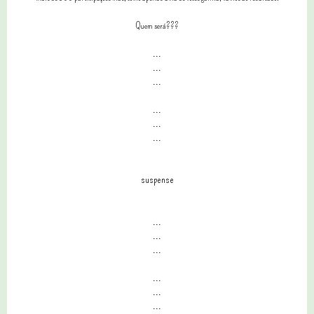
Quem será???
...
...
...
...
...
...
suspense
...
...
...
...
...
...