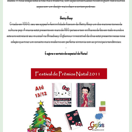
idades. A nova coleção está ainda mais moderna, com capas conceituadas no estilo glam rock e outras
capas com um design mais clean e contemporâneo.
Betty Boop
Criada em 1930, seu sex appeal e feminilidade fizeram da Betty Boop um dos maiores ícones da
cultura pop. A marca está presente em mais de 180 países e tem milhares de fãs em todo mundo e
este ano estreiará seu musical na Broadway. O glamour irresistível da diva está presente nessa nova
coleção que traz um conceito mais moderno em perfeita sintonia com as principais tendências.
E agora o sorteio de especial de Natal