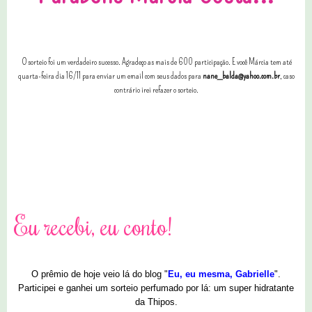
O sorteio foi um verdadeiro sucesso. Agradeço as mais de 600 participação. E você Márcia tem até
quarta-feira dia 16/11 para enviar um email com seus dados para
nane_balda@yahoo.com.br
, caso
contrário irei refazer o sorteio.
3 comentários
Eu recebi, eu conto!
O prêmio de hoje veio lá do blog "
Eu, eu mesma, Gabrielle
".
Participei e ganhei um sorteio perfumado por lá: um super hidratante
da Thipos.