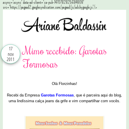
async='async' data-ad-client='ca-pub-1470782825684808'
src='https://pagead2.googlesyndication.com/pagead/js/adsbygoogle.js'/>
Mimo recebido: Garotas
17
nov
2011
Formosas
Olá Florzinhas!
Recebi da Empresa
Garotas Formosas
, que é parceira aqui do blog,
uma lindíssima calça jeans da grife e vim compartilhar com vocês.