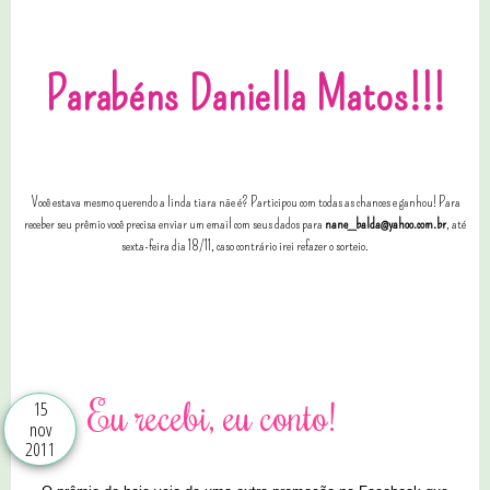
Parabéns
Daniella Matos
!!!
Você estava mesmo querendo a linda tiara nãe é? Participou com todas as chances e ganhou! Para
receber seu prêmio você precisa enviar um email com seus dados para
nane_balda@yahoo.com.br
, até
sexta-feira dia 18/11, caso contrário irei refazer o sorteio.
5 comentários
Eu recebi, eu conto!
15
nov
2011