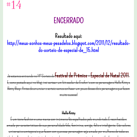
#14
ENCERRADO
Resultado aqui:
http://meus-sonhos-meus-pesadelos.blogspot.com/2011/12/resultado-
do-sorteio-de-especial-de_15.html
Festival de Prêmios - Especial de Natal 2011
Já estamos entrando no 14º Sorteio do
.
E, como postado aqui no blog, irei sortear um kit escolar da Grafon´s com os personagens Hello Kitty e
Betty Boop. Antes de anunciar o sorteio vamos conhecer um pouco desses dois personagens que fazem
muito sucesso!
Hello Kitty
É um ícone fashion e uma marca com inúmeros fãs espalhados pelo mundo todo.É reconhecida e
amada por características de sua personalidade fofa, feminina, amiga, feliz e inteligente. São valores
universais e amteporais que fazem com que essa personagem seja amada por mulheres de todas as