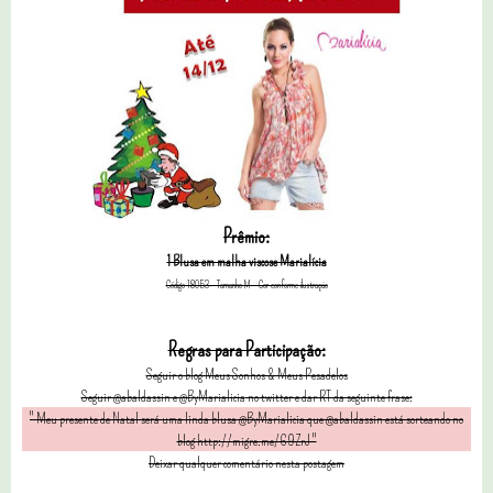
Prêmio:
1 Blusa em malha viscose Marialícia
Código 18053 - Tamanho M - Cor conforme ilustração
Regras para Participação:
Seguir o blog Meus Sonhos & Meus Pesadelos
Seguir @abaldassin e @ByMarialicia
no twitter e dar RT da seguinte frase:
" Meu presente de Natal será uma linda blusa @ByMarialicia que @abaldassin está sorteando no
blog http://migre.me/69ZrJ "
Deixar qualquer comentário nesta postagem