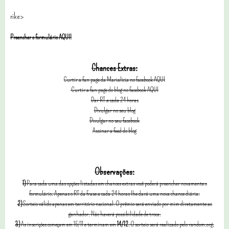
rike>
Preencher o formulário AQUI!
Chances Extras:
Curtir a fan page da Marialícia no facebook AQUI
Curtir a fan page do blog no facebook AQUI
Dar RT a cada 24 horas
Divulgar no seu blog
Divulgar no seu facebook
Assinar a feed do blog
Observações:
1)
Para cada uma das opções listadas em chances extras você poderá preencher novamente o
formulário. Apenas o RT da frase a cada 24 horas lhe dará uma nova chance diária.
2)
Sorteio válido apenas em território nacional. O prêmio será enviado por mim diretamente ao
ganhador. Não haverá possibilidade de troca.
3)
As inscrições começam em 15/11 e terminam em
14/12
. O sorteio será realizado pelo random.org,