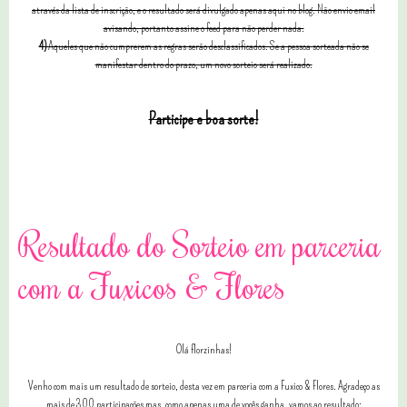
através da lista de inscrição, e o resultado será divulgado apenas aqui no blog. Não envio email
avisando, portanto assine o feed para não perder nada.
4)
Aqueles que não cumprerem as regras serão desclassificados. Se a pessoa sorteada não se
manifestar dentro do prazo, um novo sorteio será realizado.
Participe e boa sorte!
104 comentários
Resultado do Sorteio em parceria
com a Fuxicos & Flores
Olá florzinhas!
Venho com mais um resultado de sorteio, desta vez em parceria com a Fuxico & Flores. Agradeço as
mais de 300 participações mas, como apenas uma de vocês ganha, vamos ao resultado: