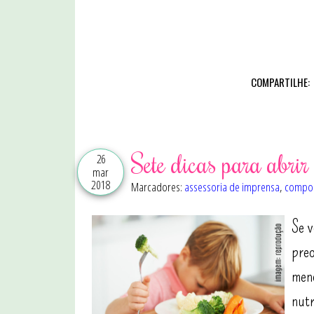
COMPARTILHE:
Sete dicas para abrir 
26
mar
2018
Marcadores:
assessoria de imprensa
,
compo
Se v
preo
meno
nutr