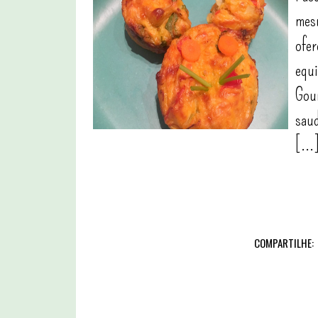
mesm
ofer
equi
Gour
saud
[...
COMPARTILHE: