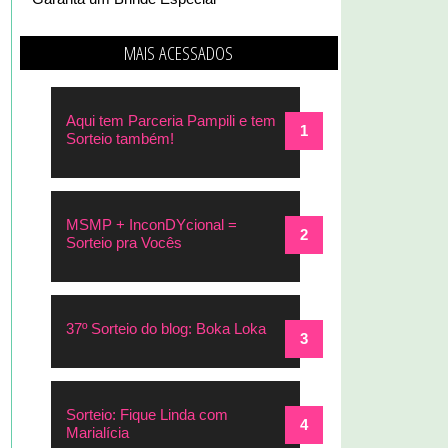
MAIS ACESSADOS
Aqui tem Parceria Pampili e tem
Sorteio também!
MSMP + InconDYcional =
Sorteio pra Vocês
37º Sorteio do blog: Boka Loka
Sorteio: Fique Linda com
Marialícia