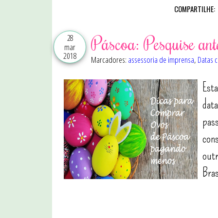
COMPARTILHE:
28
Páscoa: Pesquise an
mar
2018
Marcadores:
assessoria de imprensa
,
Datas 
Est
data
pass
cons
outr
Bras