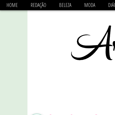
async='async' data-ad-client='ca-pub-1470782825684808'
HOME
REDAÇÃO
BELEZA
MODA
DIÁ