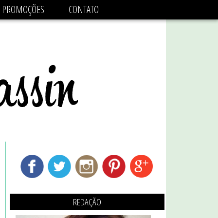
adsbygoogle.js'/>
PROMOÇÕES
CONTATO
REDAÇÃO