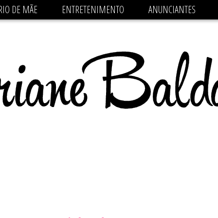
 src='https://pagead2.googlesyndication.com/pagead/js/
RIO DE MÃE
ENTRETENIMENTO
ANUNCIANTES