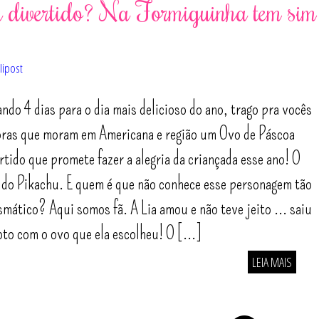
 divertido? Na Formiguinha tem sim
lipost
ando 4 dias para o dia mais delicioso do ano, trago pra vocês
oras que moram em Americana e região um Ovo de Páscoa
rtido que promete fazer a alegria da criançada esse ano! O
do Pikachu. E quem é que não conhece esse personagem tão
smático? Aqui somos fã. A Lia amou e não teve jeito ... saiu
oto com o ovo que ela escolheu! O [...]
LEIA MAIS