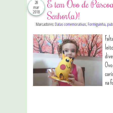
E tem Ovo de Páscoa
28
mar
2018
Senhor(a)!
Marcadores:
Datas comemorativas
,
Formiguinha
,
pub
Falt
leit
dive
Ovo 
cari
na f