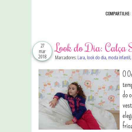
COMPARTILHE:
Look do Dia: Calça S
27
mar
2018
Marcadores:
Lara
,
look do dia
,
moda infantil
O Ou
temp
do o
vest
eleg
frio