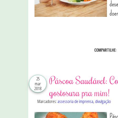
dese
doen
COMPARTILHE:
Páscoa Saudável: Coe
25
mar
2018
gostosura pra mim!
Marcadores:
assessoria de imprensa
,
divulgação
Pásc