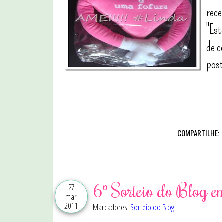
rece
"Est
de c
post
COMPARTILHE:
6º Sorteio do Blog 
27
mar
2011
Marcadores:
Sorteio do Blog