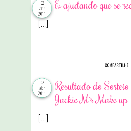
É ajudando que se rec
02
abr
2011
[...]
COMPARTILHE:
02
Resultado do Sorteio
abr
2011
Jackie M´s Make up
[...]