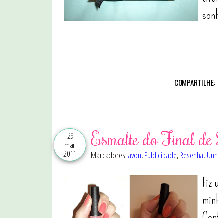
sonh
COMPARTILHE:
Esmalte do Final de 
29
mar
2011
Marcadores:
avon
,
Publicidade
,
Resenha
,
Unh
Fiz 
minh
Conf