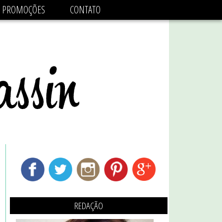
adsbygoogle.js'/>
PROMOÇÕES
CONTATO
REDAÇÃO