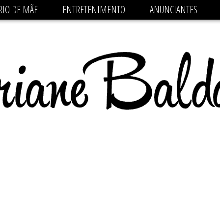
 src='https://pagead2.googlesyndication.com/pagead/js/
RIO DE MÃE
ENTRETENIMENTO
ANUNCIANTES