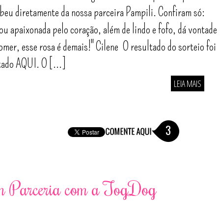
beu diretamente da nossa parceira Pampili. Confiram só:
ou apaixonada pelo coração, além de lindo e fofo, dá vontade
omer, esse rosa é demais!" Cilene O resultado do sorteio foi
ado AQUI. O [...]
LEIA MAIS
3
em Parceria com a TogDog