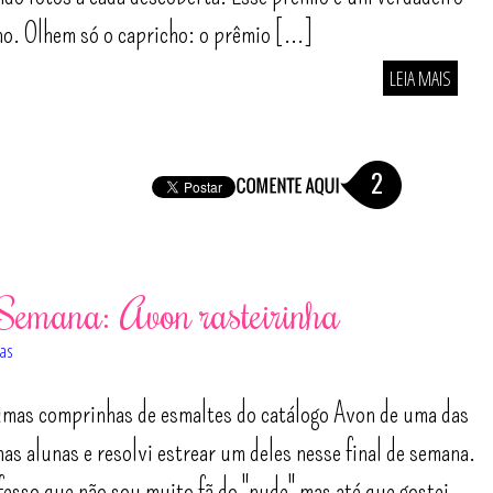
o. Olhem só o capricho: o prêmio [...]
LEIA MAIS
2
Semana: Avon rasteirinha
as
umas comprinhas de esmaltes do catálogo Avon de uma das
as alunas e resolvi estrear um deles nesse final de semana.
esso que não sou muito fã do "nude" mas até que gostei.