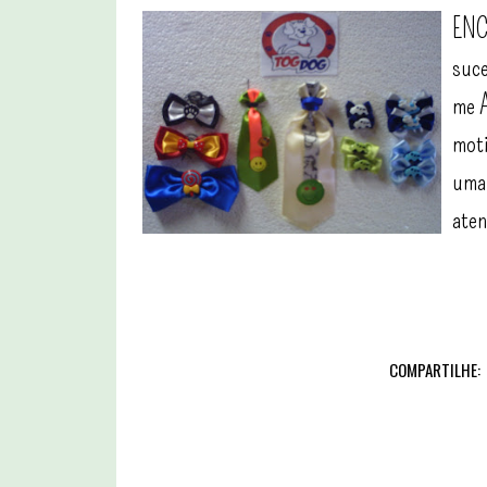
ENC
suc
me A
moti
uma 
aten
COMPARTILHE: