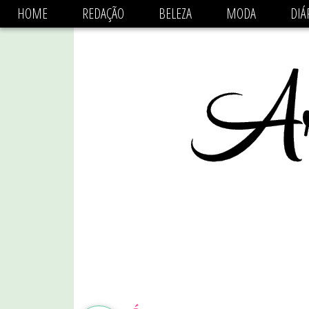
async='async' data-ad-client='ca-pub-1470782825684808'
HOME
REDAÇÃO
BELEZA
MODA
DIÁ