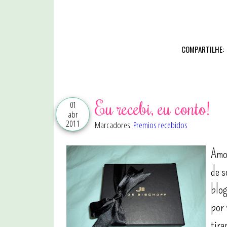
COMPARTILHE:
Eu recebi, eu conto!
01
abr
2011
Marcadores:
Premios recebidos
Amor
de s
blog
por 
tira