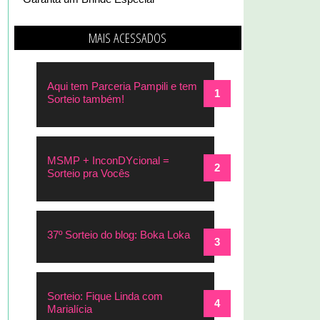
MAIS ACESSADOS
Aqui tem Parceria Pampili e tem
Sorteio também!
MSMP + InconDYcional =
Sorteio pra Vocês
37º Sorteio do blog: Boka Loka
Sorteio: Fique Linda com
Marialícia