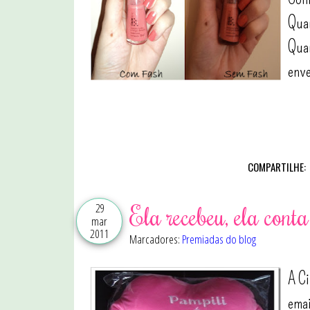
Quan
Quan
enve
COMPARTILHE:
29
Ela recebeu, ela conta
mar
2011
Marcadores:
Premiadas do blog
A Ci
emai