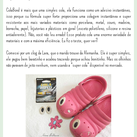
ColaBond é mais que uma simples cola, ela funciona como um adesivo instantâneo,
isso porque su fórmula super forte proporciona uma colagem instantânea e super
resistente aos mais variados materiais como porcelana, metal, couro, madeira,
borracha, papel, bijuterias e plásticos em geral (exceto polietileno, silicone e resina
antiaderente). Não, você não leu errado! Esse produto cola uma enorme variedade de
materiais e com a máxima eficiência. Eu fiz o teste, quer ver?
Comecei por um clog da Lara, que o marido trouxe da Alemanha. Ele é super simples,
ele pagou bem baratinho e acabou trazendo porque achou bonitinho. Mas os olhinhos
não paravam de jeito nenhum, nem usando a "super cola" disponível no mercado.