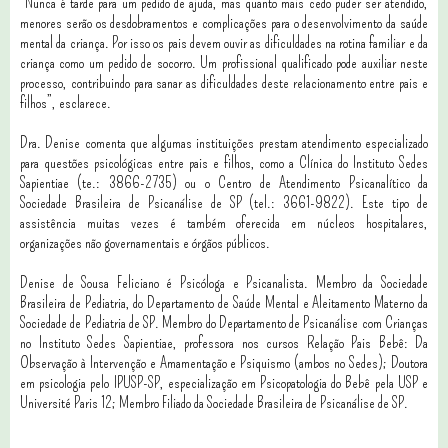
“Nunca é tarde para um pedido de ajuda, mas quanto mais cedo puder
ser atendido,
menores serão os desdobramentos e complicações para o
desenvolvimento da saúde
mental da criança. Por isso os pais devem ouvir as
dificuldades na rotina familiar e da
criança como um pedido de socorro.
Um profissional qualificado pode auxiliar neste
processo, contribuindo para
sanar as dificuldades deste relacionamento entre pais e
filhos”, esclarece.
Dra. Denise comenta que algumas instituições prestam atendimento especializado
para questões psicológicas entre pais e filhos, como a Clínica do Instituto Sedes
Sapientiae (te.: 3866-2735) ou o Centro de Atendimento Psicanalítico da
Sociedade Brasileira de Psicanálise de SP (tel.: 3661-9822). Este tipo de
assistência muitas vezes é também oferecida em núcleos hospitalares,
organizações não governamentais e órgãos públicos.
Denise de Sousa Feliciano é Psicóloga e Psicanalista. Membro da Sociedade
Brasileira de Pediatria, do Departamento de Saúde Mental e Aleitamento Materno da
Sociedade de Pediatria de SP. Membro do Departamento de Psicanálise com Crianças
no Instituto Sedes Sapientiae, professora nos cursos Relação Pais Bebê: Da
Observação à Intervenção e Amamentação e Psiquismo (ambos no Sedes); Doutora
em psicologia pelo IPUSP-SP, especialização em Psicopatologia do Bebê pela USP e
Université Paris 12; Membro Filiado da Sociedade Brasileira de Psicanálise de SP.