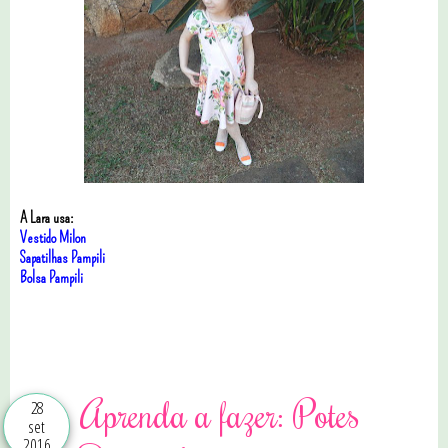
A Lara usa:
Vestido Milon
Sapatilhas Pampili
Bolsa Pampili
11 comentários
Aprenda a fazer: Potes
28
set
2016