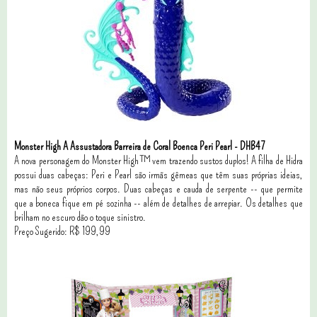
Monster High A Assustadora Barreira de Coral Boenca Peri Pearl - DHB47
A nova personagem do Monster High™ vem trazendo sustos duplos! A filha de Hidra
possui duas cabeças: Peri e Pearl são irmãs gêmeas que têm suas próprias ideias,
mas não seus próprios corpos. Duas cabeças e cauda de serpente -- que permite
que a boneca fique em pé sozinha -- além de detalhes de arrepiar. Os detalhes que
brilham no escuro dão o toque sinistro.
Preço Sugerido: R$ 199,99