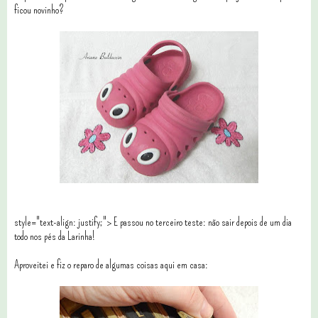
ficou novinho?
style="text-align: justify;"> E passou no terceiro teste: não sair depois de um dia
todo nos pés da Larinha!
Aproveitei e fiz o reparo de algumas coisas aqui em casa: