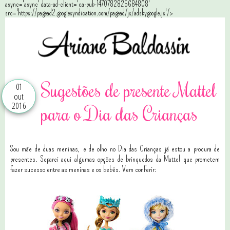
async='async' data-ad-client='ca-pub-1470782825684808'
src='https://pagead2.googlesyndication.com/pagead/js/adsbygoogle.js'/>
Sugestões de presente Mattel
01
out
2016
para o Dia das Crianças
Sou mãe de duas meninas, e de olho no Dia das Crianças já estou a procura de
presentes. Separei aqui algumas opções de brinquedos da Mattel que prometem
fazer sucesso entre as meninas e os bebês. Vem conferir: