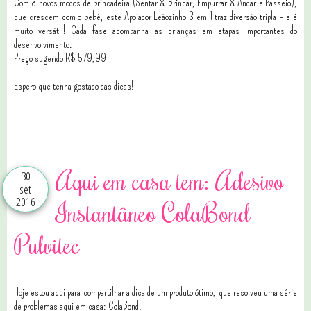
Com 3 novos modos de brincadeira (Sentar & Brincar, Empurrar & Andar e Passeio),
que crescem com o bebê, este Apoiador Leãozinho 3 em 1 traz diversão tripla – e é
muito versátil! Cada fase acompanha as crianças em etapas importantes do
desenvolvimento.
Preço sugerido R$ 579,99
Espero que tenha gostado das dicas!
Aqui em casa tem: Adesivo
30
set
2016
Instantâneo ColaBond
Pulvitec
Hoje estou aqui para compartilhar a dica de um produto ótimo, que resolveu uma série
de problemas aqui em casa: ColaBond!