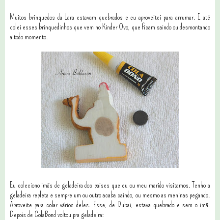
Muitos brinquedos da Lara estavam quebrados e eu aproveitei para arrumar. E até
colei esses brinquedinhos que vem no Kinder Ovo, que ficam saindo ou desmontando
a todo momento.
Eu coleciono imãs de geladeira dos paises que eu ou meu marido visitamos. Tenho a
geladeira repleta e sempre um ou outro acaba caindo, ou mesmo as meninas pegando.
Aproveite para colar vários deles. Esse, de Dubai, estava quebrado e sem o imã.
Depois de ColaBond voltou pra geladeira: