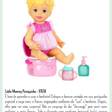
Little Mommy Peniquinho - X1519
É hora de aprender a usar o banheiro! Coloque a boneca sentada em seu peniquinho
especial e ouça sons e frases engraçadas conforme ela "usa" o banheiro. Depois,
olhe para ver uma surpresa! Não se esqueça de dar "descarga" para ouvir sons
realistas e mais frases. Toda a diversão sem nenhuma bagunça! Inclui caneca