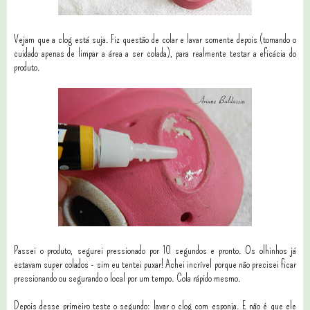
Vejam que a clog está suja. Fiz questão de colar e lavar somente depois (tomando o
cuidado apenas de limpar a área a ser colada), para realmente testar a eficácia do
produto.
Passei o produto, segurei pressionado por 10 segundos e pronto. Os olhinhos já
estavam super colados - sim eu tentei puxar! Achei incrível porque não precisei ficar
pressionando ou segurando o local por um tempo. Cola rápido mesmo.
Depois desse primeiro teste o segundo: lavar o clog com esponja. E não é que ele