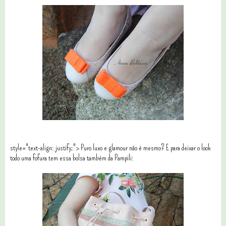
style="text-align: justify;"> Puro luxo e glamour não é mesmo? E para deixar o look
todo uma fofura tem essa bolsa também da Pampili: