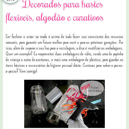
Decorados para hastes
flexíveis, algodão e curativos
Ser fashion e estar na moda é acima de tudo fazer uso consciente dos recursos
naturais, para garantir um futuro melhor para você e para as próximas gerações. Por
isso, além de separar o seu lixo para a reciclagem, a dica é reutilizar as embalagens.
Quer um exemplo? Eu reaproveitei duas embalagens de vidro, sendo uma de papinha
de criança e outra de azeitonas, e mais uma embalagem de plástico, para guardar os
itens básicos e necessários da higiene pessoal diária. Curiosas para saber o passo-
a-passo? Vem comigo!