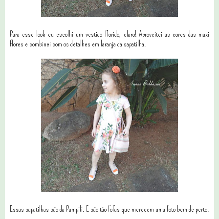
Para esse look eu escolhi um vestido florido, claro! Aproveitei as cores das maxi
flores e combinei com os detalhes em laranja da sapatilha.
Essas sapatilhas são da Pampili. E são tão fofas que merecem uma foto bem de perto: