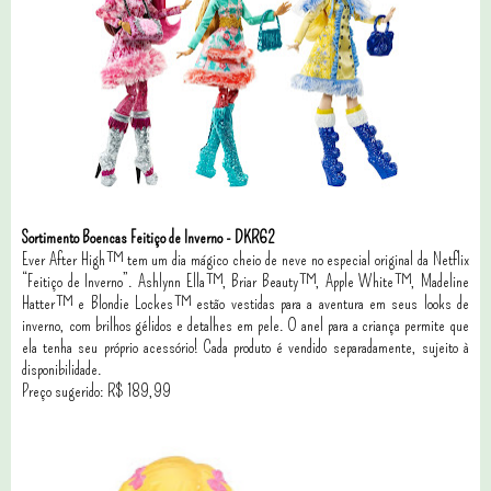
Sortimento Boencas Feitiço de Inverno - DKR62
Ever After High™ tem um dia mágico cheio de neve no especial original da Netflix
“Feitiço de Inverno”. Ashlynn Ella™, Briar Beauty™, Apple White™, Madeline
Hatter™ e Blondie Lockes™ estão vestidas para a aventura em seus looks de
inverno, com brilhos gélidos e detalhes em pele. O anel para a criança permite que
ela tenha seu próprio acessório! Cada produto é vendido separadamente, sujeito à
disponibilidade.
Preço sugerido: R$ 189,99