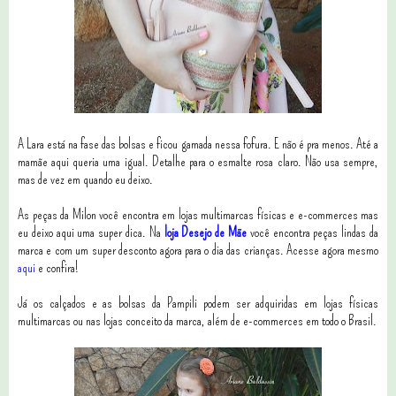
A Lara está na fase das bolsas e ficou gamada nessa fofura. E não é pra menos. Até a
mamãe aqui queria uma igual. Detalhe para o esmalte rosa claro. Não usa sempre,
mas de vez em quando eu deixo.
As peças da Milon você encontra em lojas multimarcas físicas e e-commerces mas
eu deixo aqui uma super dica. Na
loja Desejo de Mãe
você encontra peças lindas da
marca e com um super desconto agora para o dia das crianças. Acesse agora mesmo
aqui
e confira!
Já os calçados e as bolsas da Pampili podem ser adquiridas em lojas físicas
multimarcas ou nas lojas conceito da marca, além de e-commerces em todo o Brasil.