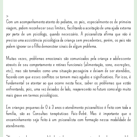
>
Com um acompanhamento atento do pediatra, os pais, especialmente os de primeira
viagem, podem reconhecer seus limites, facilitando a aceitação de uma ajuda externa
por parte de um psicólogo, quando necessário. A psicanalista afirma que não é
preciso uma assistência psicológica da criança sem precedentes, porém, os pais não
podem ignorar se o filho demonstrar sinais de algum problema.
Muitas vezes, problemas emocionais são comunicados pela criança e adolescente
através de seu comportamento e rotinas funcionais (alimentação, sono, excreções,
etc), mas são tomados como uma situação passageira e deixam de ser atendidos,
fazendo com que esses conflitos se tornem mais agudos e significativos. Por isso, é
fundamental se atentar ao que ocorre nesta fase, saber os problemas que estão
enfrentando, pois, uma vez deixados de lado, reaparecerão no futuro como algo muito
mais grave em termos psicológicos.
Em crianças pequenas de 0 à 3 anos o atendimento psicanalítico é feito com
toda a
família, são as Consultas terapêuticas Pais-Bebê. Mas é
importante que o
encaminhamento seja feito à um psicanalista com
formação nessa modalidade de
atendimento.