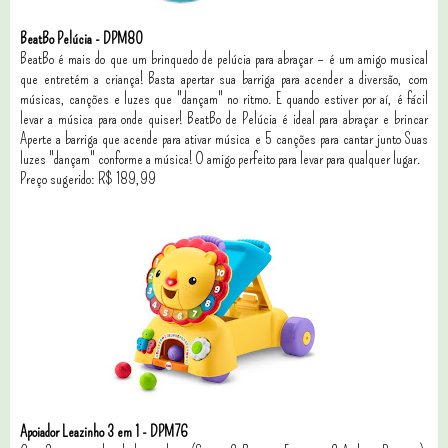
BeatBo Pelúcia - DPM80
BeatBo é mais do que um brinquedo de pelúcia para abraçar – é um amigo musical
que entretém a criança! Basta apertar sua barriga para acender a diversão, com
músicas, canções e luzes que "dançam" no ritmo. E quando estiver por aí, é fácil
levar a música para onde quiser! BeatBo de Pelúcia é ideal para abraçar e brincar
Aperte a barriga que acende para ativar música e 5 canções para cantar junto Suas
luzes "dançam" conforme a música! O amigo perfeito para levar para qualquer lugar.
Preço sugerido: R$ 189,99
Apoiador Leazinho 3 em 1 - DPM76