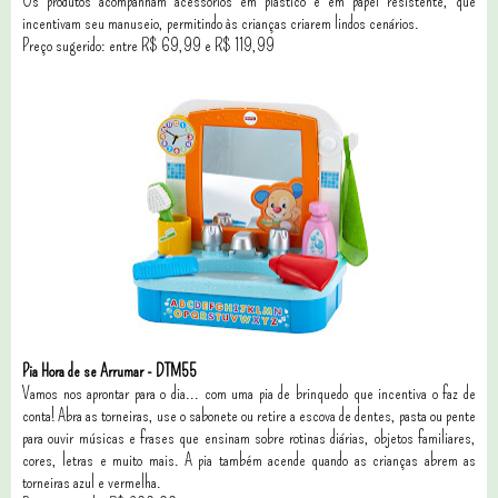
Os produtos acompanham acessórios em plástico e em papel resistente, que
incentivam seu manuseio, permitindo às crianças criarem lindos cenários.
Preço sugerido: entre R$ 69,99 e R$ 119,99
Pia Hora de se Arrumar - DTM55
Vamos nos aprontar para o dia... com uma pia de brinquedo que incentiva o faz de
conta! Abra as torneiras, use o sabonete ou retire a escova de dentes, pasta ou pente
para ouvir músicas e frases que ensinam sobre rotinas diárias, objetos familiares,
cores, letras e muito mais. A pia também acende quando as crianças abrem as
torneiras azul e vermelha.