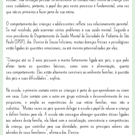
seus cuidadores, portanto, o papel dos pais neste processo é fundamental, uma vez
que são os primeiros a fazer parte de sua rotina.
O comportamento das crianças e adolescentes reflete seu relacionamento parental.
Se mal resolvido, pode acarretar sérios problemas à sua saúde mental. Segundo a
vice-presidente do Departamento de Saúde Mental da Sociedade de Pediatria de São
Paulo (SPSP), dra. Denise de Sousa Feliciano, muitas doenças físicas e psicológicas
estão ligadas às questões emocionais, ou até mesmo potencializadas por elas.
“Crianças até os 3 anos possuem a mente fortemente ligada aos pais, o que
pode
afetar tanto as questões básicas, como sono e alimentação, quanto
seu
comportamento. Elas estão altamente sensíveis ao ambiente familiar, à
questão
dos pais e suas dificuldades”, explica.
Na escola, o primeiro contato entre as crianças é parte do que aprenderam ou
viram
em casa. Este contato com o outro em grupo estimula o desenvolvimento de
seu
psiquismo, e amplia as experiências de sua rotina familiar, mas não a
substitui.
“Muitas vezes os pais querem delegar à escola o papel de educar a criança
e definir limites para ela. A escola não consegue abranger questões éticas ligadas
aos valores desta família, ela lidará com a socialização, convivência e competências
da criança, que contribui para sua identidade, porém os principais valores são
advindos de seus familiares”, afirma a dra. Denise.