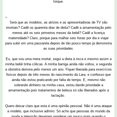
Iorque.
>
Será que as modelos, as atrizes e as apresentadoras de TV são
imortais? Cadê os quarenta dias de dieta? Cadê a amamentação pelo
menos até os seis primeiros meses da bebê? Cadê a licença
maternidade? Claro, porque para malhar seis horas por dia e viajar
para subir em uma passarela depois de tão pouco tempo já demonstra
as suas prioridades.
Eu, que sou uma mera mortal, segui a dieta à risca e mesmo assim a
minha bebê tinha cólicas. A minha barriga ainda não voltou, e segunda
a obstetra demora pelo menos um ano. Fiquei liberada para exercícios
fisicos depois de três meses do nascimento da Lara, e confesso que
ainda não estou praticando por falta de tempo. E, mesmo não
sobrando dinheiro na minha casa, estou dando prioridade a
amamentação pois tratamentos de beleza só são liberados após a
lactação.
Quero deixar claro que esta é uma opinião pessoal. Não é uma ataque
a modelo, que inclusive admiro. Só acho que pessoas do mundo da
moda e televisão deveriam ponderar um pouco mais quando o