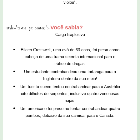
violou".
Você sabia?
style="text-align: center;">
Carga Explosiv
a
Eileen Cresswell,
uma avó de 63 anos,
foi
presa como
cabeça de uma t
rama secreta internacional para o
tráfico de
drogas.
Um estudante
contrabandeou uma tartaruga
para a
Ingl
aterra dentro da sua meia!
Um turista sueco tentou contrabandear para a Austrália
oito dilhotes de serpentes, inclusive quatro venenosas
najas.
Um america
no foi
preso ao tentar contrabandear quatro
po
mbos, debai
xo da sua camisa, para o Canadá.