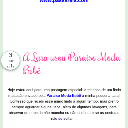
www.passarela.com
0 comentários
A Lara usou Paraíso Moda
21
nov
2012
Bebê
Hoje estou aqui para uma postagem especial: a resenha de um lindo
macacão enviado pela
Paraíso Moda Bebê
à minha pequena Lara!
Confesso que recebi esse mimo lindo a algum tempo
, mas prefi
ro
sempre aguardar alguns usos, além de algumas lavagens, para
observar se o tecido não mancha ou não desbota e se as costuras
não
se
soltam.