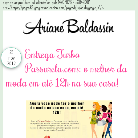
async='async' data-ad-client='ca-pub-1470782825684808'
src='https://pagead2.googlesyndication.com/pagead/js/adsbygoogle.js'/>
Entrega Turbo
23
nov
2012
Passarela.com: o melhor da
moda em até 12h na sua casa!