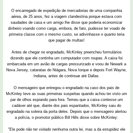
O encarregado de expedição de mercadorias de uma companhia
aérea, de 25 anos, fez a viagem clandestina porque estava com
saudades de casa e um amigo lhe disse que poderia economizar
dinheiro voando como carga, embora, de fato, pudesse ter voado de
primeira classe com o mesmo custo, se adivinhasse o quanto teria
que pagar de multas!
Antes de chegar no engradado, McKinley preencheu formulários
dizendo que ele continha um computador com roupas. A caixa foi
embarcada em um avião de cargas pressurizado e voou de Newark a
Nova Jersey, cataratas do Niágara, Nova Iorque e depois Fort Wayne,
Indiana, antes de continuar até Dallas.
O mensageiro que entregou o engradado na caso dos pais de
McKinley teve as suas primeiras suspeitas quando achou ter visto um
par de olhos espiando para fora. Temeu que a caixa contesse um
cadáver até que, diante dos pais espantados, McKinley saiu do
engradado na soleira da porta deles. Depois que o mensageiro alertou
a polícia, o promotor público Bill Hills disse sobre McKinley:
"Ele pode não ter violado nenhuma outra lei, mas a da estupidez ele