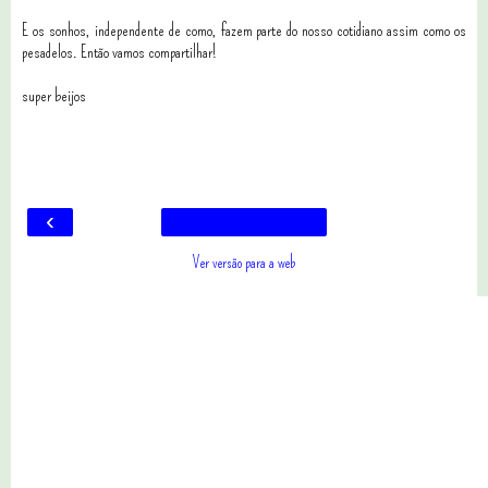
E os sonhos, independente de como, fazem parte do nosso cotidiano assim como os
pesadelos. Então vamos compartilhar!
super beijos
19 comentários
‹
Ver versão para a web