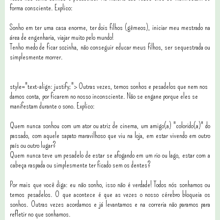
forma consciente. Explico:
Sonho em ter uma casa enorme, ter dois filhos (gêmeos), iniciar meu mestrado na
área de engenharia, viajar muito pelo mundo!
Tenho medo de ficar sozinha, não conseguir educar meus filhos, ser sequestrada ou
simplesmente morrer.
style="text-align: justify;"> Outras vezes, temos sonhos e pesadelos que nem nos
damos conta, por ficarem no nosso inconsciente. Não se engane porque eles se
manifestam durante o sono. Explico:
Quem nunca sonhou com um ator ou atriz de cinema, um amigo(a) "colorido(a)" do
passado, com aquele sapato maravilhoso que viu na loja, em estar vivendo em outro
país ou outro lugar?
Quem nunca teve um pesadelo de estar se afogando em um rio ou lago, estar com a
cabeça raspada ou simplesmente ter ficado sem os dentes?
Por mais que você diga: eu não sonho, isso não é verdade! Todos nós sonhamos ou
temos pesadelos. O que acontece é que as vezes o nosso cérebro bloqueia os
sonhos. Outras vezes acordamos e já levantamos e na correria não paramos para
refletir no que sonhamos.