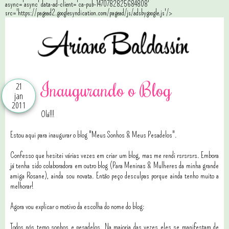
async='async' data-ad-client='ca-pub-1470782825684808'
src='https://pagead2.googlesyndication.com/pagead/js/adsbygoogle.js'/>
Inaugurando o Blog
21
jan
2011
Olá!!!
Estou aqui para inaugurar o blog "Meus Sonhos & Meus Pesadelos".
Confesso que hesitei várias vezes em criar um blog, mas me rendi rsrsrsrs. Embora
já tenha sido colaboradora em outro blog (Para Meninas & Mulheres da minha grande
amiga Rosane), ainda sou novata. Então peço desculpas porque ainda tenho muito a
melhorar!
Agora vou explicar o motivo da escolha do nome do blog:
Todos nós temo sonhos e pesadelos. Na maioria das vezes eles se manifestam de