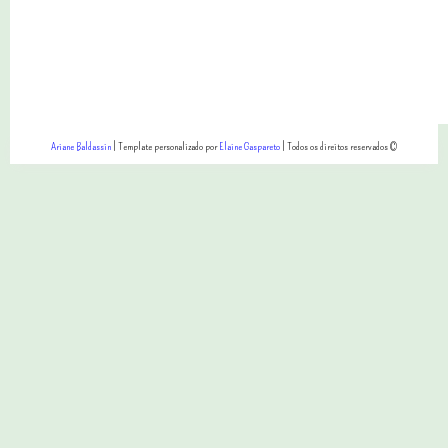
Ariane Baldassin
| Template personalizado por
Elaine Gaspareto
| Todos os direitos reservados ©