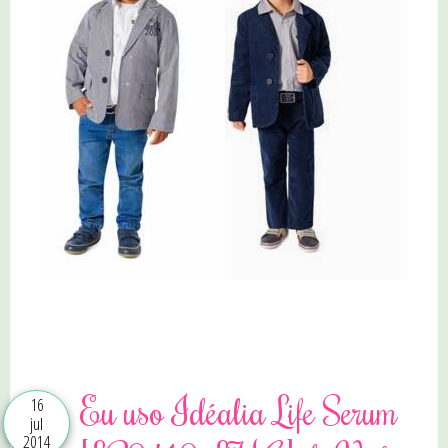
2 comentários
Eu uso Idéalia Life Serum
16
jul
2014