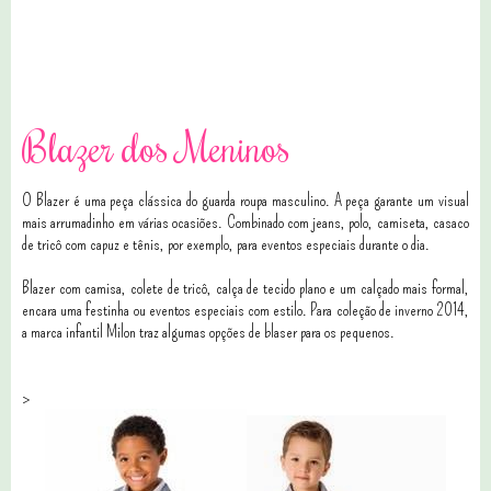
6 comentários
Blazer dos Meninos
O Blazer é uma peça clássica do guarda roupa masculino. A peça garante um visual
mais arrumadinho em várias ocasiões. Combinado com jeans, polo, camiseta, casaco
de tricô com capuz e tênis, por exemplo, para eventos especiais durante o dia.
Blazer com camisa, colete de tricô, calça de tecido plano e um calçado mais formal,
encara uma festinha ou eventos especiais com estilo. Para coleção de inverno 2014,
a marca infantil Milon traz algumas opções de blaser para os pequenos.
>