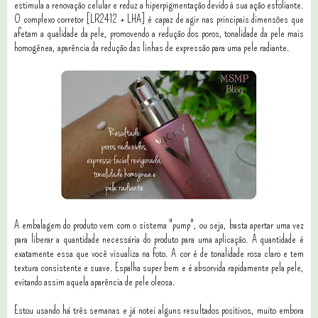
estimula a renovação celular e reduz a hiperpigmentação devido à sua ação esfoliante.
O complexo corretor [LR2412 + LHA] é capaz de agir nas principais dimensões que
afetam a qualidade da pele, promovendo a redução dos poros, tonalidade da pele mais
homogênea, aparência da redução das linhas de expressão para uma pele radiante.
A embalagem do produto vem com o sistema "pump", ou seja, basta apertar uma vez
para liberar a quantidade necessária do produto para uma aplicação. A quantidade é
exatamente essa que você visualiza na foto. A cor é de tonalidade rosa claro e tem
textura consistente e suave. Espalha super bem e é absorvida rapidamente pela pele,
evitando assim aquela aparência de pele oleosa.
Estou usando há três semanas e já notei alguns resultados positivos, muito embora