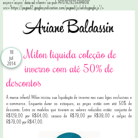
async='async' data-ad-client='ca-pub-1470782825684808'
src='https://pagead2.googlesyndication.com/pagead/js/adsbygoogle.js'/>
Milon liquida coleção de
18
jul
2014
inverno com até 50% de
descontos
A marca infantil Milon iniciou sua liquidação de inverno nas suas lojas exclusivas e
e-commerce. Enquanto durar os estoques, as peças estão com até 50% de
desconto. Entre os modelos que tiveram os valores reduzidos estão: conjunto de
R$129,00 por R$64,00; casaco de R$79,00 por R$39,00 e calças de
R$79,00 por R$47,00.