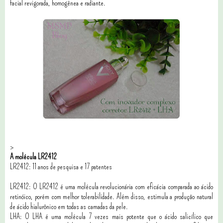
facial revigorada, homogênea e radiante.
>
A molécula LR2412
LR2412: 11 anos de pesquisa e 17 patentes
LR2412: O LR2412 é uma molécula revolucionária com eficácia comparada ao ácido
retinóico, porém com melhor tolerabilidade. Além disso, estimula a produção natural
de ácido hialurônico em todas as camadas da pele.
LHA: O LHA é uma molécula 7 vezes mais potente que o ácido salicílico que