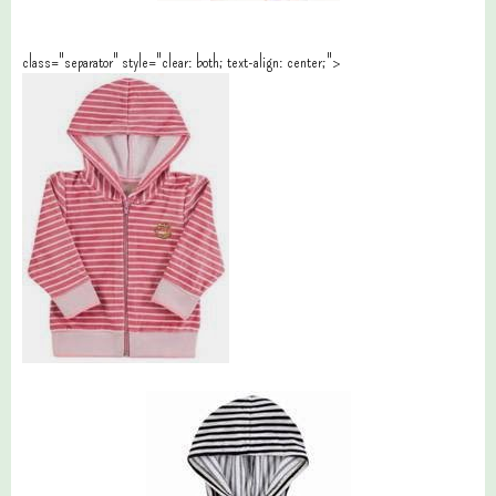
class="separator" style="clear: both; text-align: center;">