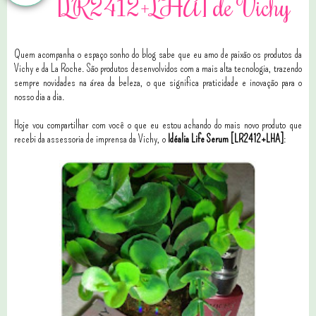
[LR2412+LHA] de Vichy
Quem acompanha o espaço sonho do blog sabe que eu amo de paixão os produtos da
Vichy e da La Roche. São produtos desenvolvidos com a mais alta tecnologia, trazendo
sempre novidades na área da beleza, o que significa praticidade e inovação para o
nosso dia a dia.
Hoje vou compartilhar com você o que eu estou achando do mais novo produto que
recebi da assessoria de imprensa da Vichy, o
Idéalia Life Serum [LR2412+LHA]
: