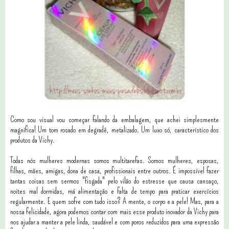
Como sou visual vou começar falando da embalagem, que achei simplesmente
magnífica! Um tom rosado em degradê, metalizado. Um luxo só, característico dos
produtos da Vichy.
Todas nós mulheres modernas somos multitarefas. Somos mulheres, esposas,
filhas, mães, amigas, dona de casa, profissionais entre outros. É impossível fazer
tantas coisas sem sermos "fisgada" pelo vilão do estresse que causa cansaço,
noites mal dormidas, má alimentação e falta de tempo para praticar exercícios
regularmente. E quem sofre com tudo isso? A mente, o corpo e a pele! Mas, para a
nossa felicidade, agora podemos contar com mais esse produto inovador da Vichy para
nos ajudar a manter a pele linda, saudável e com poros reduzidos para uma expressão