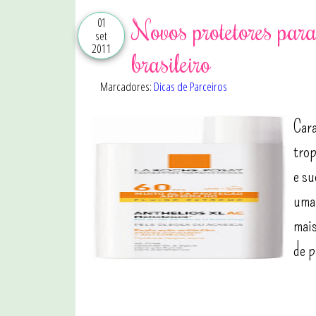
01
Novos protetores par
set
2011
brasileiro
Marcadores:
Dicas de Parceiros
Cara
trop
e su
uma 
mais
de p