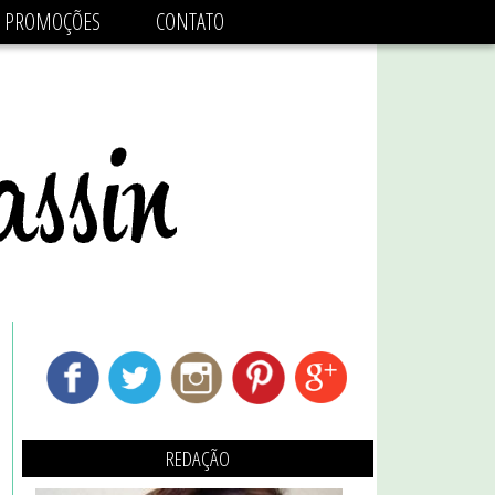
adsbygoogle.js'/>
PROMOÇÕES
CONTATO
REDAÇÃO