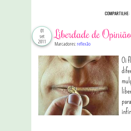
COMPARTILHE:
01
Liberdade de Opiniã
set
2011
Marcadores:
reflexão
Oi f
dife
mulç
libe
para
infi