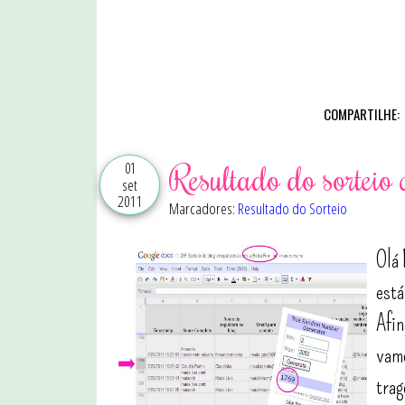
COMPARTILHE:
01
Resultado do sorteio
set
2011
Marcadores:
Resultado do Sorteio
Olá 
está
Afin
vamo
trag