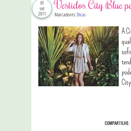
Vestidos City Blue p
01
set
2011
Marcadores:
Dicas
A Ci
qual
sofi
tend
pode
City
COMPARTILHE: