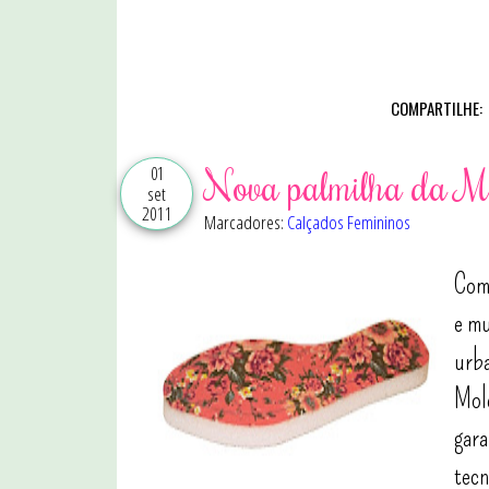
COMPARTILHE:
01
Nova palmilha da Mo
set
2011
Marcadores:
Calçados Femininos
Com
e mu
urba
Mole
gara
tecn