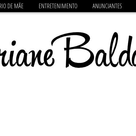
 src='https://pagead2.googlesyndication.com/pagead/js/
RIO DE MÃE
ENTRETENIMENTO
ANUNCIANTES