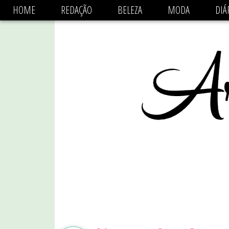
async='async' data-ad-client='ca-pub-1470782825684808'
HOME
REDAÇÃO
BELEZA
MODA
DIÁ