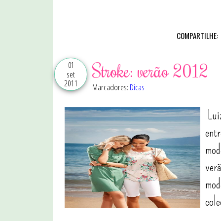
COMPARTILHE:
01
Stroke: verão 2012
set
2011
Marcadores:
Dicas
Luiz
entr
mode
verã
mode
cole