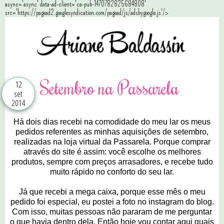
async='async' data-ad-client='ca-pub-1470782825684808'
src='https://pagead2.googlesyndication.com/pagead/js/adsbygoogle.js'/>
Setembro na Passarela
12
set
2014
Há dois dias recebi na comodidade do meu lar os meus
pedidos referentes as minhas aquisições de setembro,
realizadas na loja virtual da Passarela. Porque comprar
através do site é assim: você escolhe os melhores
produtos, sempre com preços arrasadores, e recebe tudo
muito rápido no conforto do seu lar.
Já que recebi a mega caixa, porque esse mês o meu
pedido foi especial, eu postei a foto no instagram do blog.
Com isso, muitas pessoas não pararam de me perguntar
o que havia dentro dela. Então hoje vou contar aqui quais