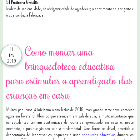
5) Praticar a Gratidão
Ir além da racionalidade, da obrigatoriedade de agradecer; o sentimento de ser grato é
o que conduz à felicidade.
1 comentários
Como montar uma
11
fev
2019
brinquedoteca educativa
para estimular o aprendizado das
crianças em casa
Muitos pequenos já iniciaram o ano letivo de 2019, mas grande parte deve começar
agora em fevereiro. Além do que aprendem em sala de aula, é muito importante que
os estudantes tenham continuidade da rotina de aprendizado em casa e, neste
momento, a participação dos pais é fundamental. Uma forma saudável, divertida e
descontraída de incentivar os pequenos é usar
brinquedos educativos
durante os