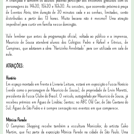
A criançada e também os adultos poderão participar dos encontros gratuitos com os
personagens às 14h30, 15h30 e 16h30. As sessões, que ocorrerão próximo à praça
de Eventos Átrio, têm duração de 30 minutos cada e as senhas, limitadas, serão
distribuídas a partir das 13 horas. Muito bacana não é mesmo? Uma atração
imperdível para curtir em família nesse domingão.
Vale lembrar que antes da programação oficial, voltada ao público e a imprensa,
Mauricio de Sousa atenderá alunos dos Colégios Pedro e Rafael e Gênius, de
Campinas, que adotaram a obra “Narizinho Arrebitado” para ser utilizada em sala de
aula.
ATRAÇÕES:
Horário
Em espaço montado em frente à Livraria Leitura, estará em exposição o Fusca Horácio
(verde como o personagem de Mauricio de Sousa), de propriedade de Ervin Moretti,
presidente do Fusca Clube do Brasil. O veículo, autografado por Mauricio de Sousa, já
recebeu prêmios em Águas de Lindóia; Santos; no ABC Old Car, de São Caetano do
Sul; Águas de São Pedro e é sempre sensação nos eventos em que comparece.
Mônica Parade
O Campinas Shopping recebe também a escultura Monicolor, do artista Cako
Martim, que fez parte da exposição Mônica Parede na cidade de São Paulo. Uma