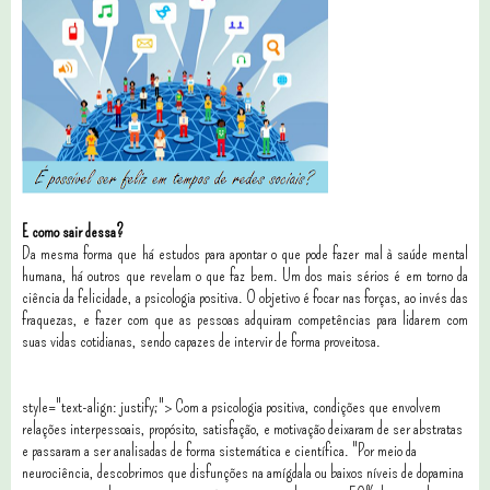
E como sair dessa?
Da mesma forma que há estudos para apontar o que pode fazer mal à saúde mental
humana, há outros que revelam o que faz bem. Um dos mais sérios é em torno da
ciência da felicidade, a psicologia positiva. O objetivo é focar nas forças, ao invés das
fraquezas, e fazer com que as pessoas adquiram competências para lidarem com
suas vidas cotidianas, sendo capazes de intervir de forma proveitosa.
style="text-align: justify;"> Com a psicologia positiva, condições que envolvem
relações interpessoais, propósito, satisfação, e motivação deixaram de ser abstratas
e passaram a ser analisadas de forma sistemática e científica. "Por meio da
neurociência, descobrimos que disfunções na amígdala ou baixos níveis de dopamina