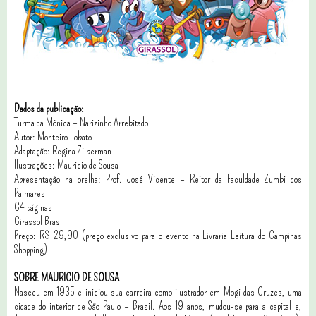
Dados da publicação:
Turma da Mônica – Narizinho Arrebitado
Autor: Monteiro Lobato
Adaptação: Regina Zilberman
Ilustrações: Mauricio de Sousa
Apresentação na orelha: Prof. José Vicente – Reitor da Faculdade Zumbi dos
Palmares
64 páginas
Girassol Brasil
Preço: R$ 29,90 (preço exclusivo para o evento na Livraria Leitura do Campinas
Shopping)
SOBRE MAURICIO DE SOUSA
Nasceu em 1935 e iniciou sua carreira como ilustrador em Mogi das Cruzes, uma
cidade do interior de São Paulo – Brasil. Aos 19 anos, mudou-se para a capital e,