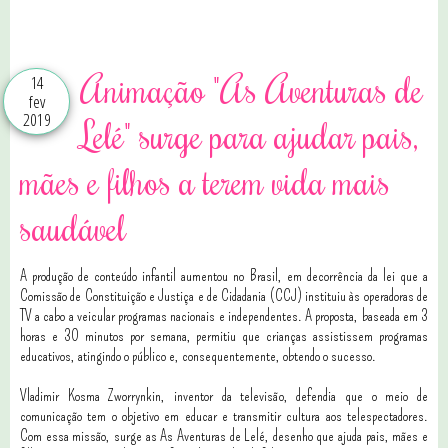
0 comentários
Animação "As Aventuras de
14
fev
2019
Lelé" surge para ajudar pais,
mães e filhos a terem vida mais
saudável
A produção de conteúdo infantil aumentou no Brasil, em decorrência da lei que a
Comissão de Constituição e Justiça e de Cidadania (CCJ) instituiu às operadoras de
TV a cabo a veicular programas nacionais e independentes. A proposta, baseada em 3
horas e 30 minutos por semana, permitiu que crianças assistissem programas
educativos, atingindo o público e, consequentemente, obtendo o sucesso.
Vladimir Kosma Zworrynkin, inventor da televisão, defendia que o meio de
comunicação tem o objetivo em educar e transmitir cultura aos telespectadores.
Com essa missão, surge as As Aventuras de Lelé, desenho que ajuda pais, mães e