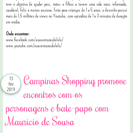
tem o objetivo de ajudar pais, mães e filhos a terem uma vida mais informada,
saudável, feliz e menos ansiosa. Feito para crianças de 1 a 5 anos, o desenho possui
mais de 1,5 milhões de views no Youtube, com episódios de 1 a 3 minutos de duração
em média.
Onde encontrar:
www.facebook.com/asaventurasdelele/
www.youtube.com/asaventurasdelele/
0 comentários
Campinas Shopping promove
13
fev
2019
encontros com os
personagens e bate-papo com
Mauricio de Sousa