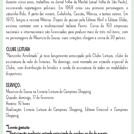
durante cinco anos, trabalhou no Jornal Folha da Manhã (atual Folha de São Paulo),
escrevendo reportagens policiais. Em 1959 criou seu primeiro personagem, o
cãozinho Bidu. A partir daí vieram, Cebolinha, Cascão, Mônica, e tantos outros. Em
1970, lançou a revista Mônica. Depois de passar pela Editora Abril e Editora Globo,
assinou contrato com a multinacional italiana Panini. Cerca de 150 empresas
nacionais e internacionais são licenciadas para produzir mais de três mil itens, com
os personagens de Mauricio de Sousa; suas criações chegam a cerca de 30 países.
CLUBE LEITURA
"Narizinho Arrebitado” já teve lançamento antecipado pelo Clube Leitura, clube de
assinatura da rede de livrarias. No domingo, será montado um estande especial do
Clube, com distribuição de brindes e venda de assinatura de todas as modalidades
disponíveis.
SERVIÇO:
Mauricio de Sousa na Livraria Leitura do Campinas Shopping
Quando: domingo, 17 de fevereiro
Horário: 16 horas
Realização: Livraria Leitura do Campinas Shopping, Editora Girassol e Campinas
Shopping
*Evento gratuito
**Participação mediante retirada antecipada de senhas no dia do evento