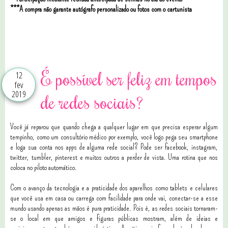
***A compra não garante autógrafo personalizado ou fotos com o cartunista
0 comentários
É possível ser feliz em tempos
12
fev
2019
de redes sociais?
Você já reparou que quando chega a qualquer lugar em que precisa esperar algum
tempinho, como um consultório médico por exemplo, você logo pega seu smartphone
e loga sua conta nos apps de alguma rede social? Pode ser facebook, instagram,
twitter, tumbler, pinterest e muitos outros a perder de vista. Uma rotina que nos
coloca no piloto automático.
Com o avanço da tecnologia e a praticidade dos aparelhos como tablets e celulares
que você usa em casa ou carrega com facilidade para onde vai, conectar-se a esse
mundo usando apenas as mãos é pura praticidade. Pois é, as redes sociais tornaram-
se o local em que amigos e figuras públicas mostram, além de ideias e