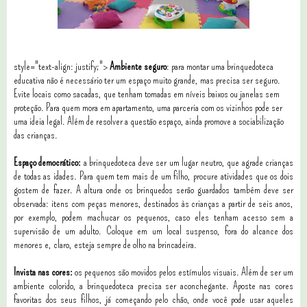
style="text-align: justify;">
Ambiente seguro
: para montar uma brinquedoteca
educativa não é necessário ter um espaço muito grande, mas precisa ser seguro.
Evite locais como sacadas, que tenham tomadas em níveis baixos ou janelas sem
proteção. Para quem mora em apartamento, uma parceria com os vizinhos pode ser
uma ideia legal. Além de resolver a questão espaço, ainda promove a sociabilização
das crianças.
Espaço democrático:
a brinquedoteca deve ser um lugar neutro, que agrade crianças
de todas as idades. Para quem tem mais de um filho, procure atividades que os dois
gostem de fazer. A altura onde os brinquedos serão guardados também deve ser
observada: itens com peças menores, destinados às crianças a partir de seis anos,
por exemplo, podem machucar os pequenos, caso eles tenham acesso sem a
supervisão de um adulto. Coloque em um local suspenso, fora do alcance dos
menores e, claro, esteja sempre de olho na brincadeira.
Invista nas cores:
os pequenos são movidos pelos estímulos visuais. Além de ser um
ambiente colorido, a brinquedoteca precisa ser aconchegante. Aposte nas cores
favoritas dos seus filhos, já começando pelo chão, onde você pode usar aqueles