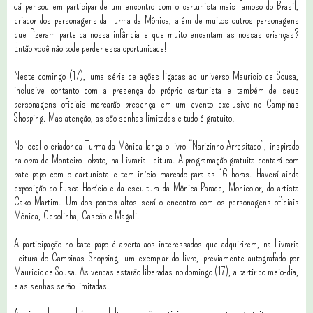
Já pensou em participar de um encontro com o cartunista mais famoso do Brasil,
criador dos personagens da Turma da Mônica, além de muitos outros personagens
que fizeram parte da nossa infância e que muito encantam as nossas crianças?
Então você não pode perder essa oportunidade!
Neste domingo (17), uma
série de ações ligadas ao universo Mauricio de Sousa,
inclusive contanto com a presença do próprio cartunista e também de seus
personagens oficiais marcarão presença em um evento exclusivo no Campinas
Shopping. Mas atenção, as são senhas limitadas e tudo é gratuito.
No local o criador da Turma da Mônica lança o livro “Narizinho Arrebitado”, inspirado
na obra de Monteiro Lobato, na Livraria Leitura. A programação gratuita contará com
bate-papo com o cartunista e tem início marcado para as 16 horas. Haverá ainda
exposição do Fusca Horácio e da escultura da Mônica Parade, Monicolor, do artista
Cako Martim. Um dos pontos altos será o encontro com os personagens oficiais
Mônica, Cebolinha, Cascão e Magali.
A participação no bate-papo é aberta aos interessados que adquirirem, na Livraria
Leitura do Campinas Shopping, um exemplar do livro, previamente autografado por
Mauricio de Sousa. As vendas estarão liberadas no domingo (17), a partir do meio-dia,
e as senhas serão limitadas.