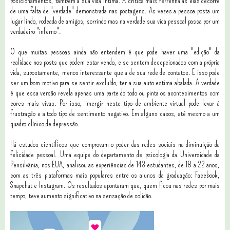
posicionamentos, também a sua vida íntima. A crítica mais ferrenha às elas decorre
de uma falta de "verdade" demonstrada nas postagens. As vezes a pessoa posta um
lugar lindo, rodeada de amigos, sorrindo mas na verdade sua vida pessoal passa por um
verdadeiro "inferno".
O que muitas pessoas ainda não entendem é que pode haver uma "edição" da
realidade nos posts que podem estar vendo, e se sentem decepcionados com a própria
vida, supostamente, menos interessante que a de sua rede de contatos. E isso pode
ser um bom motivo para se sentir excluído, ter a sua auto estima abalada. A verdade
é que essa versão revela apenas uma parte do todo ou pinta os acontecimentos com
cores mais vivas. Por isso, imergir neste tipo de ambiente virtual pode levar à
frustração e a todo tipo de sentimento negativo. Em alguns casos, até mesmo a um
quadro clínico de depressão.
Há estudos científicos que comprovam o poder das redes sociais na diminuição da
felicidade pessoal. Uma equipe do departamento de psicologia da Universidade da
Pensilvânia, nos EUA, analisou as experiências de 143 estudantes, de 18 a 22 anos,
com as três plataformas mais populares entre os alunos da graduação: Facebook,
Snapchat e Instagram. Os resultados apontaram que, quem ficou nas redes por mais
tempo, teve aumento significativo na sensação de solidão.