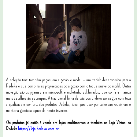
A coleção traz também peças em algodão e modal – um tecido desenvolvido para a
Dedeka e que combina as propriedades do algodão com o toque suave do modal. Outra
inovação são os pijamas em microsoft e moletinho sublimados, que conferem ainda
mais detalhes às estampas. A tradicional linha de básicos underwear segue com toda
a qualidade e conforto dos produtos Dedeka, ideal para usar por baixo das roupinhas e
manter a garotada aquecida neste inverno.
Os produtos já estão à venda em lojas multimarcas e também na Loja Virtual da
Dedeka
https://loja.dedeka.com.br.