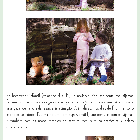
No homewear infantil (tamanho 4 a 14), a novidade fica por conta dos pijamas
femininos com blusas alongadas e o pijama de dragão com asas removíveis para a
criançada voar alto e dar asas à imaginação. Além disso, nos dias de frio intenso, o
cachecol de microsoft torna-se um item superversátil, que combina com os pijamas
e também com os novos modelos de pantufa com palmilha anatômica e solado
antiderrapante.