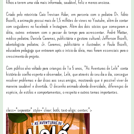
filhos a terem uma vida mais informada, saudável, feliz e menos ansiosa.
Criado pelo roteirista Caio Trevisan Aidar, em parceria com o pediatra Dr. Fábio
Bozelli, a animação possui mais de 1,5 milhões de views no Youtube, além de contar
com seguidores no Facebook e Instagram. Além dos dois sócios que começaram a
idéia, outros entraram com o passar do tempo para acrescentar. André Mattar,
médico pediatra; Daniela Caramez, publicitária e gestora cultural; Jefferson Bozelli,
odontologista pediatra; Jr. Caramez, publicitário e ilustrador; e Paula Bozelli,
educadora pedagoga que entraram após o início da ideia, mas foram essenciais para o
crescimento do projeto.
Com público alvo voltado para crianças de 1 a 5 anos, "As Aventuras de Lelé" conta
história do coelho esperto e observador, Lelé, que através do seu dia a dia, consegue
resolver problemas e dar dicas aos seus amigos, mostrando que é possível viver de
maneira saudável e divertida. O desenho animado aborda diversidade, diferenças de
espécie, de estilos e comportamentos, o respeito e outros temas importantes.
class="separator" style="clear: both; text-align: center;">