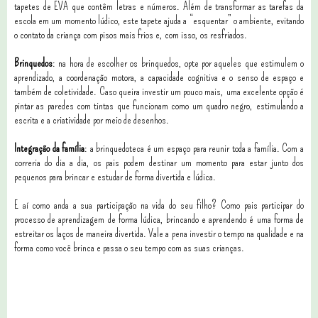
tapetes de EVA que contêm letras e números. Além de transformar as tarefas da
escola em um momento lúdico, este tapete ajuda a “esquentar” o ambiente, evitando
o contato da criança com pisos mais frios e, com isso, os resfriados.
Brinquedos
: na hora de escolher os brinquedos, opte por aqueles que estimulem o
aprendizado, a coordenação motora, a capacidade cognitiva e o senso de espaço e
também de coletividade. Caso queira investir um pouco mais, uma excelente opção é
pintar as paredes com tintas que funcionam como um quadro negro, estimulando a
escrita e a criatividade por meio de desenhos.
Integração da família
: a brinquedoteca é um espaço para reunir toda a família. Com a
correria do dia a dia, os pais podem destinar um momento para estar junto dos
pequenos para brincar e estudar de forma divertida e lúdica.
E aí como anda a sua participação na vida do seu filho? Como pais participar do
processo de aprendizagem de forma lúdica, brincando e aprendendo é uma forma de
estreitar os laços de maneira divertida. Vale a pena investir o tempo na qualidade e na
forma como você brinca e passa o seu tempo com as suas crianças.
0 comentários