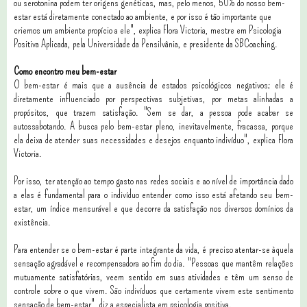
ou serotonina podem ter origens genéticas, mas, pelo menos, 50% do nosso bem-
estar está diretamente conectado ao ambiente, e por isso é tão importante que
criemos um ambiente propício a ele", explica Flora Victoria, mestre em Psicologia
Positiva Aplicada, pela Universidade da Pensilvânia, e presidente da SBCoaching.
Como encontro meu bem-estar
O bem-estar é mais que a ausência de estados psicológicos negativos; ele é
diretamente influenciado por perspectivas subjetivas, por metas alinhadas a
propósitos, que trazem satisfação. "Sem se dar, a pessoa pode acabar se
autossabotando. A busca pelo bem-estar pleno, inevitavelmente, fracassa, porque
ela deixa de atender suas necessidades e desejos enquanto indivíduo", explica Flora
Victoria.
Por isso, ter atenção ao tempo gasto nas redes sociais e ao nível de importância dado
a elas é fundamental para o indivíduo entender como isso está afetando seu bem-
estar, um índice mensurável e que decorre da satisfação nos diversos domínios da
existência.
Para entender se o bem-estar é parte integrante da vida, é preciso atentar-se àquela
sensação agradável e recompensadora ao fim do dia. "Pessoas que mantêm relações
mutuamente satisfatórias, veem sentido em suas atividades e têm um senso de
controle sobre o que vivem. São indivíduos que certamente vivem este sentimento
sensação de bem-estar", diz a especialista em psicologia positiva.