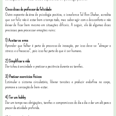
Cinco dicas do professor da felicidade
Outro expoente da área de psicologia positiva, o israelense Tal Ben-Shahar, acredita
que ser feliz não é estar bem o tempo todo, mas saber agir com o desconforto e não
deixar de ficar bem mesmo em situações difíceis. A seguir, ele dá algumas dicas
preciosas para processar emoções ruins:
1) Aceitar os erros
Aprender que falhar é parte do processo de inovação, por isso deve-se "abraçar o
stress e o fracasso", pois isso faz parte do que é ser humano.
2) Simplificar a vida
Dar tchau à ansiedade e praticar a paciência durante as tarefas.
3) Praticar exercícios físicos
Estimular o sistema circulatório, liberar tensões e produzir endorfina no corpo,
promove a sensação de bem-estar.
4) Ter um hobby
Dar um tempo nas obrigações, tarefas e compromissos do dia a dia e dar um alô para o
prazer da atividade preferida.