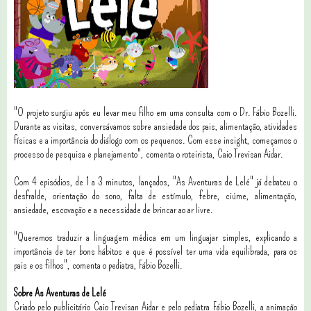
"O projeto surgiu após eu levar meu filho em uma consulta com o Dr. Fábio Bozelli.
Durante as visitas, conversávamos sobre ansiedade dos pais, alimentação, atividades
físicas e a importância do diálogo com os pequenos. Com esse insight, começamos o
processo de pesquisa e planejamento", comenta o roteirista, Caio Trevisan Aidar.
Com 4 episódios, de 1 a 3 minutos, lançados, "As Aventuras de Lelé" já debateu o
desfralde, orientação do sono, falta de estímulo, febre, ciúme, alimentação,
ansiedade, escovação e a necessidade de brincar ao ar livre.
"Queremos traduzir a linguagem médica em um linguajar simples, explicando a
importância de ter bons hábitos e que é possível ter uma vida equilibrada, para os
pais e os filhos", comenta o pediatra, Fábio Bozelli.
Sobre As Aventuras de Lelé
Criado pelo publicitário Caio Trevisan Aidar e pelo pediatra Fábio Bozelli, a animação