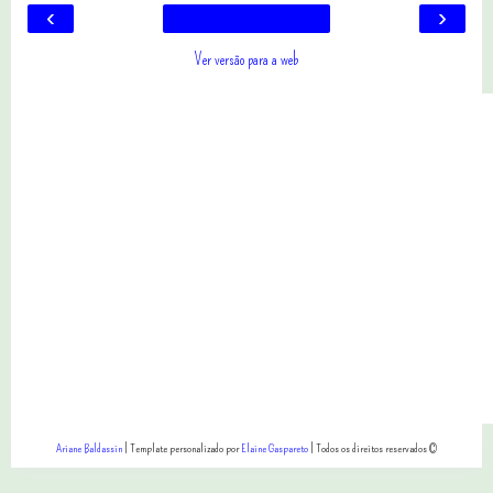
‹
›
Ver versão para a web
Ariane Baldassin
| Template personalizado por
Elaine Gaspareto
| Todos os direitos reservados ©