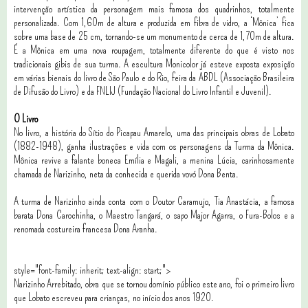
intervenção artística da personagem mais famosa dos quadrinhos, totalmente
personalizada. Com 1,60m de altura e produzida em fibra de vidro, a ‘Mônica’ fica
sobre uma base de 25 cm, tornando-se um monumento de cerca de 1,70m de altura.
É a Mônica em uma nova roupagem, totalmente diferente do que é visto nos
tradicionais gibis de sua turma. A escultura Monicolor já esteve exposta exposição
em várias bienais do livro de São Paulo e do Rio, feira da ABDL (Associação Brasileira
de Difusão do Livro) e da FNLIJ (Fundação Nacional do Livro Infantil e Juvenil).
O Livro
No livro, a história do Sítio do Picapau Amarelo, uma das principais obras de Lobato
(1882-1948), ganha ilustrações e vida com os personagens da Turma da Mônica.
Mônica revive a falante boneca Emília e Magali, a menina Lúcia, carinhosamente
chamada de Narizinho, neta da conhecida e querida vovó Dona Benta.
A turma de Narizinho ainda conta com o Doutor Caramujo, Tia Anastácia, a famosa
barata Dona Carochinha, o Maestro Tangará, o sapo Major Agarra, o Fura-Bolos e a
renomada costureira francesa Dona Aranha.
style="font-family: inherit; text-align: start;">
Narizinho Arrebitado, obra que se tornou domínio público este ano, foi o primeiro livro
que Lobato escreveu para crianças, no início dos anos 1920.