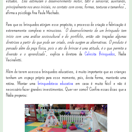
estudos. “
Eles estimulam o desenvolvimento motor, tátil e sensorial, auxiliando,
principalmente nos anos iniciais, no contato com cores, formas, texturas e tamanhos
”,
afirma a psicóloga Ana Paula Machado.
Para que os brinquedos atinjam esse propósito, o processo de criação e fabricação é
extremamente complexo e minucioso. “
O desenvolvimento de um brinquedo tem
início com uma análise sociocultural e do portfólio, então são traçadas algumas
diretrizes a partir do que pode ser criado, onde surgem as alternativas. O produto é
pensado além da peça física, pois o ato de brincar é uma atitude, é o que permite a
diversão e o aprendizado
”, explica a diretora da
Calesita Brinquedos
, Nadia
Vacinaletti.
Além de terem acesso a brinquedos educativos, é muito importante que as crianças
tenham um espaço próprio para esse momento, pois, desta forma, manterão uma
rotina. Montar uma
brinquedoteca educativa
em casa é muito fácil e não é
necessário fazer grandes investimentos. Quer ver como? Confira essas dicas que a
Nádia preparou: