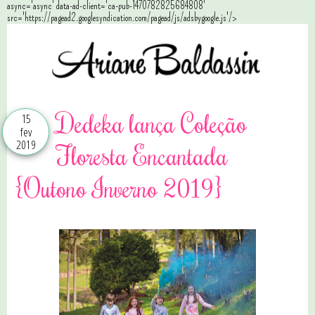
async='async' data-ad-client='ca-pub-1470782825684808'
src='https://pagead2.googlesyndication.com/pagead/js/adsbygoogle.js'/>
Dedeka lança Coleção
15
fev
2019
Floresta Encantada
{Outono Inverno 2019}