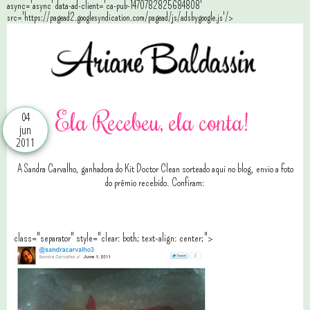
async='async' data-ad-client='ca-pub-1470782825684808'
src='https://pagead2.googlesyndication.com/pagead/js/adsbygoogle.js'/>
Ela Recebeu, ela conta!
04
jun
2011
A Sandra Carvalho, ganhadora do Kit Doctor Clean sorteado aqui no blog, envio a foto
do prêmio recebido. Confiram:
class="separator" style="clear: both; text-align: center;">