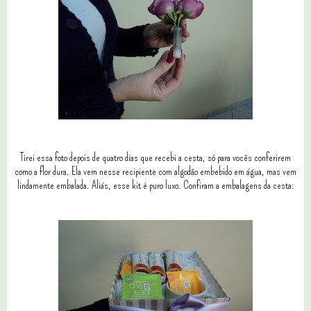
Tirei essa foto depois de quatro dias que recebi a cesta, só para vocês conferirem
como a flor dura. Ela vem nesse recipiente com algodão embebido em água, mas vem
lindamente embalada. Aliás, esse kit é puro luxo. Confiram a embalagens da cesta: