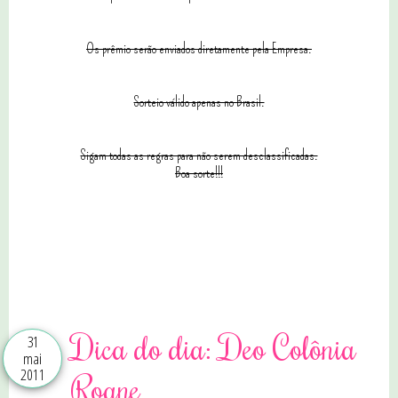
Os prêmio serão enviados diretamente pela Empresa.
Sorteio válido apenas no Brasil.
Sigam todas as regras para não serem desclassificadas.
Boa sorte!!!
46 comentários
Dica do dia: Deo Colônia
31
mai
2011
Roane