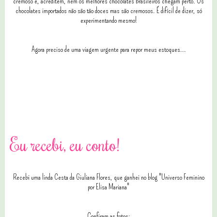
cremoso e, acreditem, nem os melhores chocolates brasileiros chegam perto. Os
chocolates importados não são tão doces mas são cremosos. É difícil de dizer, só
experimentando mesmo!
Agora preciso de uma viagem urgente para repor meus estoques...
1 comentários
Eu recebi, eu conto!
Recebi uma linda Cesta da Giuliana Flores, que ganhei no blog "Universo Feminino
por Elisa Mariana"
Confiram as fotos: