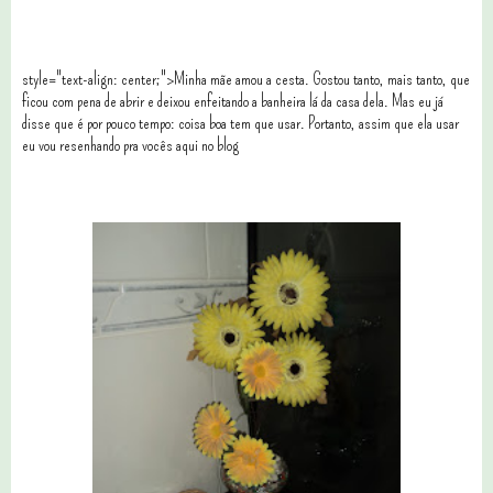
style="text-align: center;">Minha mãe amou a cesta. Gostou tanto, mais tanto, que
ficou com pena de abrir e deixou enfeitando a banheira lá da casa dela. Mas eu já
disse que é por pouco tempo: coisa boa tem que usar. Portanto, assim que ela usar
eu vou resenhando pra vocês aqui no blog