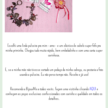
Escolhi uma linda pulseira pra mim - amo - e um elástico de cabelo super fofo pra
minha priminha. Chegou tudo muito rápido, bem embaladinho e com uma carta super
carinhosa.
E, se a minha mãe não tivesse cortado um pedaço da minha cabeça, eu postaria a foto
usando a pulseira. Eu não perco tempo não. Recebo e já uso!
Recomendo a BijouxMix a todas vocês. Façam uma visitinha clicando
AQUI
e
conheçam as peças exclusivas confeccionadas com carinho e qualidade em todos os
detalhes.