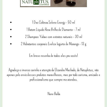
1 Deo Colônea Selene Energy - 50 ml
1 Batom Líquido Rosa Brilho de Diamante - 7 ml
2 Shampoos Yabae com extratos naturais - 30 ml
2 Hidratantes corporais Evelize Iogurte de Morango - 13 g
Em breve resenha de todos eles pra vocês!
Agradeço o imenso carinho e atenção da Elizandra Machado, da Natuphitus, não
apenas pelo envio desses produtos maravilhosos, mas por todo carisma, amizade e
profissionalismo que sempre me atendeu.
Nane Balda