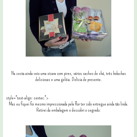
Na cesta ainda veio uma xícara com pires, vários saches de chá, três bolachas
deliciosas e uma geléia. Delícia de presente.
style="text-align: center;">
Mas eu fiquei foi mesmo impressionada pela flor ter sido entregue ainda tão linda.
Retirei da embalagem e descobri o segredo: