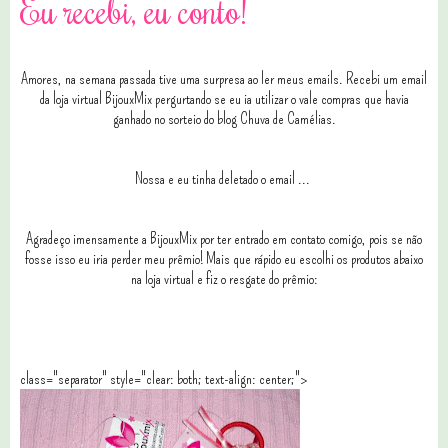
Eu recebi, eu conto!
Amores, na semana passada tive uma surpresa ao ler meus emails. Recebi um email
da loja virtual BijouxMix pergurtando se eu ia utilizar o vale compras que havia
ganhado no sorteio do blog Chuva de Camélias.
Nossa e eu tinha deletado o email ...
Agradeço imensamente a BijouxMix por ter entrado em contato comigo, pois se não
fosse isso eu iria perder meu prêmio! Mais que rápido eu escolhi os produtos abaixo
na loja virtual e fiz o resgate do prêmio:
class="separator" style="clear: both; text-align: center;">