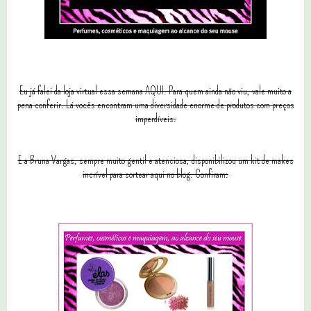
Eu já falei da loja virtual essa semana AQUI. Para quem ainda não viu, vale muito a
pena conferir. Lá vocês encontram uma diversidade enorme de produtos com preços
imperdíveis.
E a Bruna Vargas, sempre muito gentil e atenciosa, disponibilizou um kit de makes
incrível para sortear aqui no blog. Confiram: