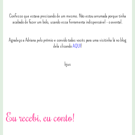
Confesso que estava precisando de um mesmo. Não estou arrumada porque tinha
acabado de fazer um bolo, usando essa ferramenta indispensável - o avental.
Agradeço a Adriana pelo prêmio e convido todas vocês para uma visitinha lá no blog
dela clicando
AQUI
!
bjus
1 comentários
Eu recebi, eu conto!