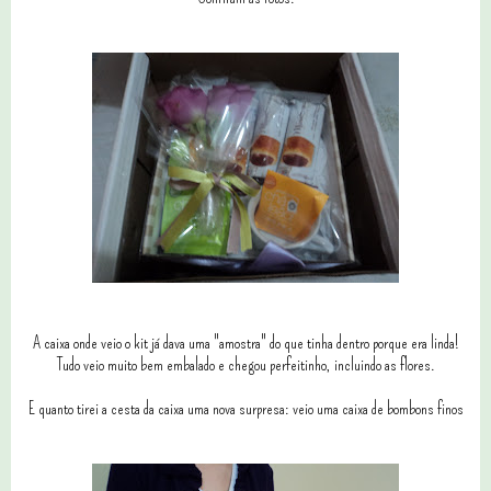
A caixa onde veio o kit já dava uma "amostra" do que tinha dentro porque era linda!
Tudo veio muito bem embalado e chegou perfeitinho, incluindo as flores.
E quanto tirei a cesta da caixa uma nova surpresa: veio uma caixa de bombons finos