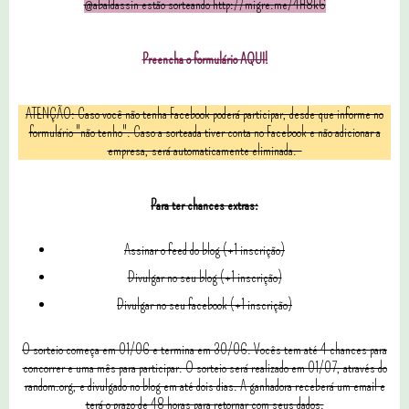
@abaldassin estão sorteando http://migre.me/4H8k6
Preencha o formulário AQUI!
ATENÇÃO: Caso você não tenha Facebook poderá participar, desde que informe no
formulário "não tenho". Caso a sorteada tiver conta no Facebook e não adicionar a
empresa, será automaticamente eliminada.
Para ter chances extras:
Assinar o feed do blog (+1 inscrição)
Divulgar no seu blog (+1 inscrição)
Divulgar no seu facebook (+1 inscrição)
O sorteio começa em 01/06 e termina em 30/06. Vocês tem até 4 chances para
concorrer e uma mês para participar. O sorteio será realizado em 01/07, através do
random.org, e divulgado no blog em até dois dias. A ganhadora receberá um email e
terá o prazo de 48 horas para retornar com seus dados.