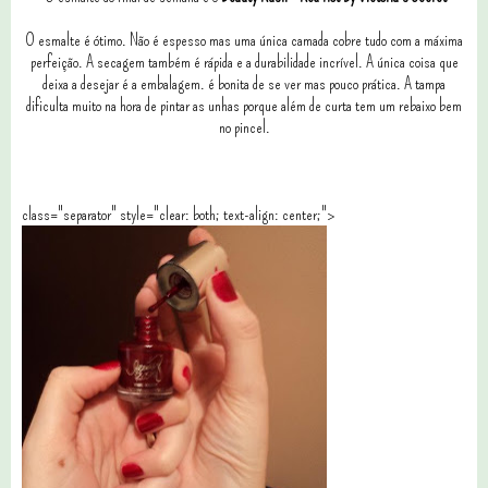
O esmalte é ótimo. Não é espesso mas uma única camada cobre tudo com a máxima
perfeição. A secagem também é rápida e a durabilidade incrível. A única coisa que
deixa a desejar é a embalagem. é bonita de se ver mas pouco prática. A tampa
dificulta muito na hora de pintar as unhas porque além de curta tem um rebaixo bem
no pincel.
class="separator" style="clear: both; text-align: center;">