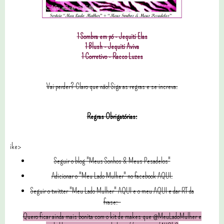
1 Sombra em pó - Jequiti Elas
1 Blush - Jequiti Aviva
1 Corretivo - Racco Luzes
Vai perder? Claro que não! Siga as regras e se increva.
Regras Obrigatórias:
ike>
Seguir o blog "Meus Sonhos & Meus Pesadelos"
Adicionar o "Meu Lado Mulher" no facebook AQUI.
Seguir o twitter "Meu Lado Mulher" AQUI e o meu AQUI e dar RT da
frase:
Quero ficar ainda mais bonita com o kit de makes que @MeuLadoMulher e