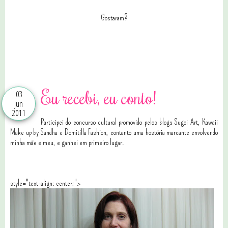
Gostaram?
1 comentários
Eu recebi, eu conto!
03
jun
2011
Participei do concurso cultural promovido pelos blogs Sugoi Art, Kawaii
Make up by Sandha e Domitilla Fashion, contanto uma hostória marcante envolvendo
minha mãe e meu, e ganhei em primeiro lugar.
style="text-align: center;">