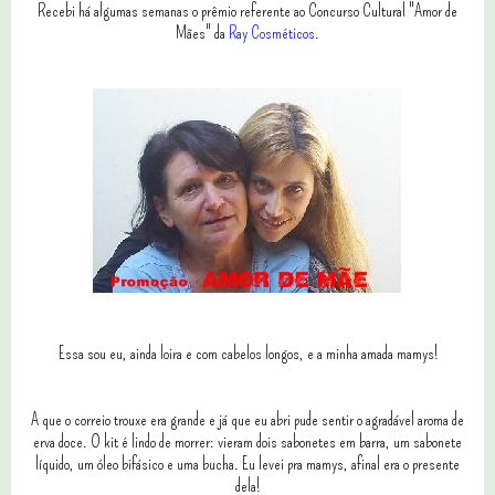
Recebi há algumas semanas o prêmio referente ao Concurso Cultural "Amor de
Mães" da
Ray Cosméticos
.
Essa sou eu, ainda loira e com cabelos longos, e a minha amada mamys!
A que o correio trouxe era grande e já que eu abri pude sentir o agradável aroma de
erva doce. O kit é lindo de morrer: vieram dois sabonetes em barra, um sabonete
líquido, um óleo bifásico e uma bucha. Eu levei pra mamys, afinal era o presente
dela!