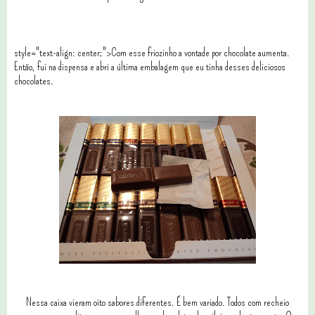
style="text-align: center;">Com esse friozinho a vontade por chocolate aumenta.
Então, fui na dispensa e abri a última embalagem que eu tinha desses deliciosos
chocolates.
Nessa caixa vieram oito sabores diferentes. É bem variado. Todos com recheio