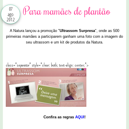
Para mamães de plantão
07
ago
2012
A Natura lançou a promoção "
Ultrassom Surpresa
", onde as 500
primeiras mamães a participarem ganham uma foto com a imagem do
seu ultrassom e um kit de produtos da Natura.
class="separator" style="clear: both; text-align: center;">
Confira as regras
AQUI
!