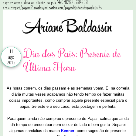
async='async' data-ad-client='ca-pub-1470782825684808'
src='https://pagead2.googlesyndication.com/pagead/js/adsbygoogle.js'/>
Dia dos Pais: Presente de
11
ago
2012
Última Hora
As horas correm, os dias passam e as semanas voam. E, na correria
diária muitas vezes acabamos não tendo tempo de fazer muitas
coisas importantes, como comprar aquele presente especial para o
papai. Se este é o seu caso, esta postagem é perfeita!
Para quem ainda não comprou o presente do Papai, calma que ainda
dá tempo de presentear sem deixar de lado o bom gosto. Separei
algumas sandálias da marca
Kenner
, como sugestão de presente.