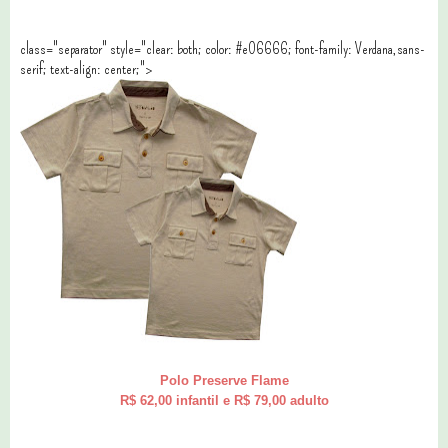
class="separator" style="clear: both; color: #e06666; font-family: Verdana,sans-
serif; text-align: center;">
Polo Preserve Flame
R$ 62,00 infantil e R$ 79,00 adulto