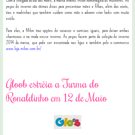
Com a chegada do dia das mães, a marca infantil Milon homenageia as mulheres. As
peças de inverno são ótimas dicas para presentear mães e filhas, além das vovós,
tias e madrinhas que também cuidam como mãe e adoram criar looks com muito
estilo.
Para elas, a Milon traz opções de casacos e camisas iguais, para deixar ambas
charmosas e na moda nesse inverno. As peças fazem parte da coleção de inverno
2014 da marca, que pode ser encontrada nas lojas e também pelo e-commerce
www.loja.milon.com.br/
1 comentários
Gloob estréia a Turma do
Ronaldinho em 12 de Maio