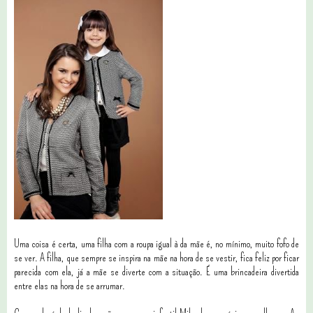
Uma coisa é certa, uma filha com a roupa igual à da mãe é, no mínimo, muito fofo de
se ver. A filha, que sempre se inspira na mãe na hora de se vestir, fica feliz por ficar
parecida com ela, já a mãe se diverte com a situação. É uma brincadeira divertida
entre elas na hora de se arrumar.