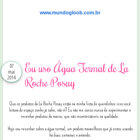
www.mundogloob.com.br
1 comentários
Eu uso Água Termal de La
07
mai
2014
Roche Posay
Que os produtos da La Roche Posay estão na minha lista de queridinhos isso você
leitora do espaço sonho já sabe, não é? Eu não me canso nunca de experimentar e
resenhar produtos da marca, que são incontestáveis na qualidade.
Hoje vou resenhar sobre a água termal, um produto maravilhoso que já estou usando
há duas semanas e amando: