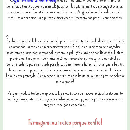
A
Água Termal da La Roche-Posay
é rica em selênio, oligoelemento de inúmeros
benefícios terapêuticos e dermatológicos, tendo ação calmante, descongestionante,
suavizante, antiinflamatória e anti-radicais livres. A água é acondicionada em meio
estéril para conservar sua pureza e propriedades, portanto não possui conservantes.
>
É indicado para cuidados essenciais da pele e por isso tenho usado diariamente, todas
as amanhãs, antes de aplicar o protetor solar. Ele ajuda a suavizar a pele agredida
pelos fatores externos como o sol, o vento, a poluição e até o ar condicionado. E ainda
previne contra o envelhecimento cutâneo. Proporciona alívio da pele sensível ou
sensibilizada. E pode ser usada por adultos (mulheres e homens), crianças e bebês.
Isso mesmo, o produto é indicado para dermatites e assaduras de bebês. Então, a
Lara já está protegida. A aplicação é super simples: b
asta pulverizar o produto sobre a
pele e pronto!
Mais um produto testado e aprovado.
E se você adora dermocosméticos tanto quanto
eu, faça uma visita na Farmagora e confira as várias opções de produtos e marcas, a
preços e condições especiais.
Farmagora: eu indico porque confio!