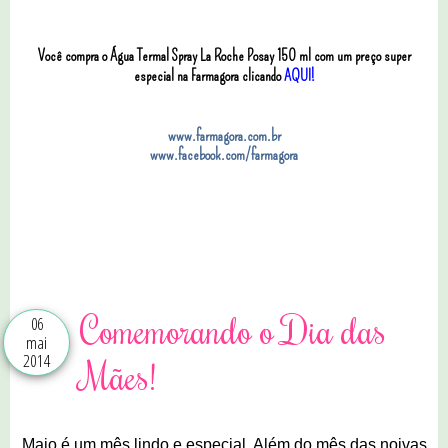
Você compra o Água Termal Spray La Roche Posay 150 ml com um preço super
especial na Farmagora clicando
AQUI!
www.farmagora.com.br
www.facebook.com/farmagora
7 comentários
Comemorando o Dia das
06
mai
2014
Mães!
Maio é um mês lindo e especial. Além do mês das noivas