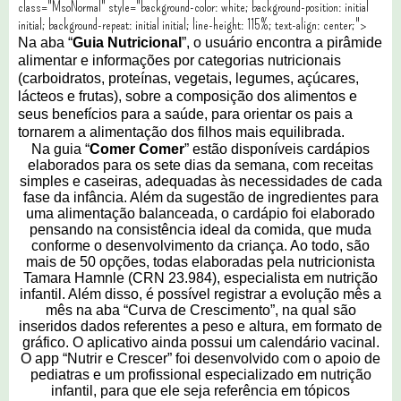
class="MsoNormal" style="background-color: white; background-position: initial
initial; background-repeat: initial initial; line-height: 115%; text-align: center;">
Na aba “
Guia Nutricional
”, o usuário encontra a pirâmide
alimentar e informações por categorias nutricionais
(carboidratos, proteínas, vegetais, legumes, açúcares,
lácteos e frutas), sobre a composição dos alimentos e
seus benefícios para a saúde, para orientar os pais a
tornarem a alimentação dos filhos mais equilibrada.
Na guia “
Comer Comer
” estão disponíveis cardápios
elaborados para os sete dias da semana, com receitas
simples e caseiras, adequadas às necessidades de cada
fase da infância. Além da sugestão de ingredientes para
uma alimentação balanceada, o cardápio foi elaborado
pensando na consistência ideal da comida, que muda
conforme o desenvolvimento da criança. Ao todo, são
mais de 50 opções, todas elaboradas pela nutricionista
Tamara Hamnle (CRN 23.984), especialista em nutrição
infantil. Além disso, é possível registrar a evolução mês a
mês na aba “Curva de Crescimento”, na qual são
inseridos dados referentes a peso e altura, em formato de
gráfico. O aplicativo ainda possui um calendário vacinal.
O app “Nutrir e Crescer” foi desenvolvido com o apoio de
pediatras e um profissional especializado em nutrição
infantil, para que ele seja referência em tópicos