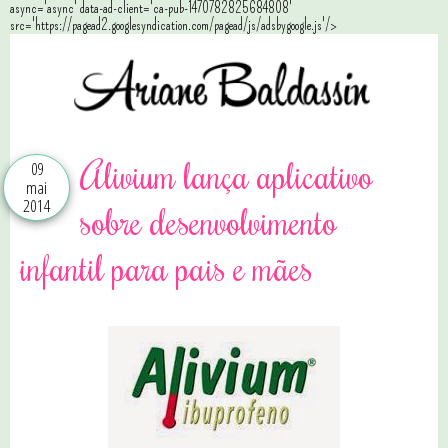
async='async' data-ad-client='ca-pub-1470782825684808'
src='https://pagead2.googlesyndication.com/pagead/js/adsbygoogle.js'/>
Alivium lança aplicativo
09
mai
2014
sobre desenvolvimento
infantil para pais e mães