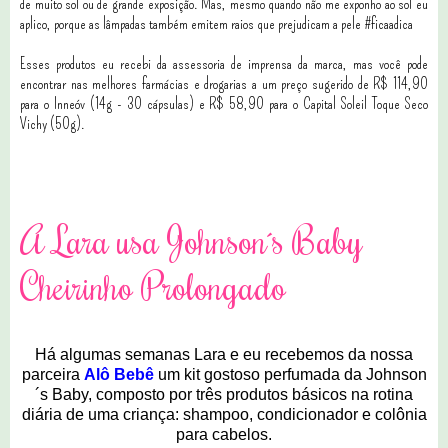
de muito sol ou de grande exposição. Mas, mesmo quando não me exponho ao sol eu
aplico, porque as lâmpadas também emitem raios que prejudicam a pele #ficaadica
Esses produtos eu recebi da assessoria de imprensa da marca, mas você pode
encontrar nas melhores farmácias e drogarias a um preço sugerido de R$ 114,90
para o Inneóv (14g - 30 cápsulas) e R$ 58,90 para o Capital Soleil Toque Seco
Vichy (50g).
4 comentários
A Lara usa Johnson´s Baby
Cheirinho Prolongado
Há algumas semanas Lara e eu recebemos da nossa
parceira
Alô Bebê
um kit gostoso perfumada da Johnson
´s Baby, composto por três produtos básicos na rotina
diária de uma criança: shampoo, condicionador e colônia
para cabelos.