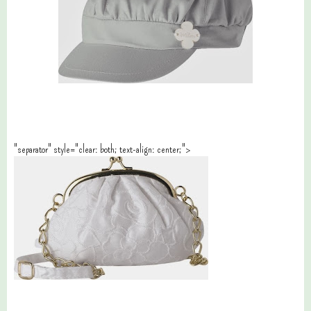
"separator" style="clear: both; text-align: center;">