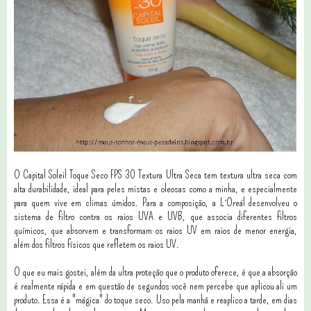
O Capital Soleil Toque Seco FPS 30 Textura Ultra Seca tem textura ultra seca com
alta durabilidade, ideal para peles mistas e oleosas como a minha, e especialmente
para quem vive em climas úmidos. Para a composição, a L´Oreál desenvolveu o
sistema de filtro contra os raios UVA e UVB, que associa diferentes filtros
químicos, que absorvem e transformam os raios UV em raios de menor energia,
além dos filtros físicos que refletem os raios UV.
O que eu mais gostei, além da ultra proteção que o produto oferece, é que a absorção
é realmente rápida e em questão de segundos você nem percebe que aplicou ali um
produto. Essa é a "mágica" do toque seco. Uso pela manhã e reaplico a tarde, em dias