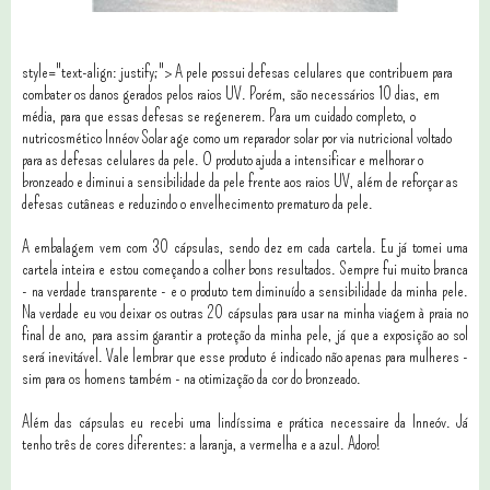
style="text-align: justify;"> A pele possui defesas celulares que contribuem para
combater os danos gerados pelos raios UV. Porém, são necessários 10 dias, em
média, para que essas defesas se regenerem. Para um cuidado completo, o
nutricosmético Innéov Solar age como um reparador solar por via nutricional voltado
para as defesas celulares da pele. O produto ajuda a intensificar e melhorar o
bronzeado e diminui a sensibilidade da pele frente aos raios UV, além de reforçar as
defesas cutâneas e reduzindo o envelhecimento prematuro da pele.
A embalagem vem com 30 cápsulas, sendo dez em cada cartela. Eu já tomei uma
cartela inteira e estou começando a colher bons resultados. Sempre fui muito branca
- na verdade transparente - e o produto tem diminuído a sensibilidade da minha pele.
Na verdade eu vou deixar os outras 20 cápsulas para usar na minha viagem à praia no
final de ano, para assim garantir a proteção da minha pele, já que a exposição ao sol
será inevitável. Vale lembrar que esse produto é indicado não apenas para mulheres -
sim para os homens também - na otimização da cor do bronzeado.
Além das cápsulas eu recebi uma lindíssima e prática necessaire da Inneóv. Já
tenho três de cores diferentes: a laranja, a vermelha e a azul. Adoro!