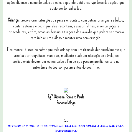
ações dizendo o nome de todas as coisas que ele está enxergando ou das ações que
estão sendo realizadas.
Criança
: proporcionar situações de passeio, contato com outras crianças e adultos,
contar estórias e pedir que elas recontem, assistir filmes, inventar jogos e
brincadeiras, enfim, todas as demais situações do dia-a-dia que podem ser motivo
para iniciar um diálogo e manter uma conversação.
Finalmente, é preciso saber que toda criança tem um ritmo de desenvolvimento que
precisa ser respeitado, mas que, mediante qualquer situação de dúvida, os
profissionais devem ser consultados a fim de que possam auxiliar os pais no
entendimento dos comportamentos do seu filho.
Fgª Giovana Romero Paula
Fonoaudióloga
Fonte:
HTTP://PARAISOMODABEBE.COM.BR/BLOG/CONHECO-CRIANCA-ANOS-NAO-FALA-
NADA-NORMAL/