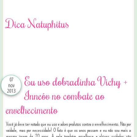
Dica Natuphitus
0 comentários
Eu uso dobradinha Vichy +
07
nov
2013
Inneóv no combate ao
envelhecimento
Você já deve ter notado que eu uso e adoro produtos contra o envelhecimento. Não por
vaidade, mas por necessidade! O fato é que os anos passam e eu não sou mais a
mesma jovem de 20 anos. A pele também envelhece e alguns cuidados são