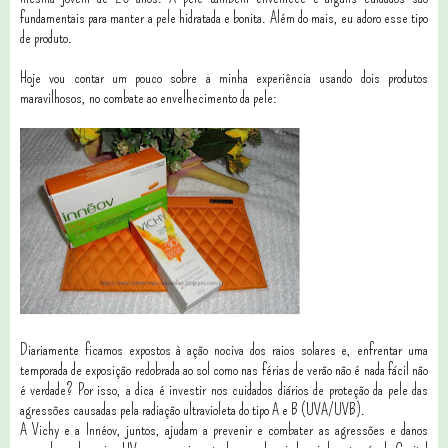
fundamentais para manter a pele hidratada e bonita. Além do mais, eu adoro esse tipo
de produto.
Hoje vou contar um pouco sobre a minha experiência usando dois produtos
maravilhosos, no combate ao envelhecimento da pele:
Diariamente ficamos expostos à ação nociva dos raios solares e, enfrentar uma
temporada de exposição redobrada ao sol como nas férias de verão não é nada fácil não
é verdade? Por isso, a dica é investir nos cuidados diários de proteção da pele das
agressões causadas pela radiação ultravioleta do tipo A e B (UVA/UVB).
A Vichy e a Innéov, juntos, ajudam a prevenir e combater as agressões e danos