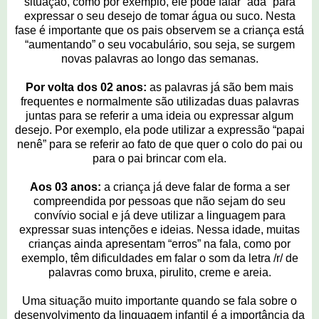
situação, como por exemplo, ele pode falar “ada” para
expressar o seu desejo de tomar água ou suco. Nesta
fase é importante que os pais observem se a criança está
“aumentando” o seu vocabulário, sou seja, se surgem
novas palavras ao longo das semanas.
Por volta dos 02 anos:
as palavras já são bem mais
frequentes e normalmente são utilizadas duas palavras
juntas para se referir a uma ideia ou expressar algum
desejo. Por exemplo, ela pode utilizar a expressão “papai
nenê” para se referir ao fato de que quer o colo do pai ou
para o pai brincar com ela.
Aos 03 anos:
a criança já deve falar de forma a ser
compreendida por pessoas que não sejam do seu
convívio social e já deve utilizar a linguagem para
expressar suas intenções e ideias. Nessa idade, muitas
crianças ainda apresentam “erros” na fala, como por
exemplo, têm dificuldades em falar o som da letra /r/ de
palavras como bruxa, pirulito, creme e areia.
Uma situação muito importante quando se fala sobre o
desenvolvimento da linguagem infantil é a importância da