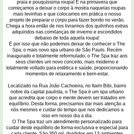
praia e pouquíssima roupa! É na primavera que
começamos a deixar o corpo à mostra naquelas roupas
mais levinhas e que colocamos em prática o nosso
projeto de preparar o corpo para fazer bonito no verão.
Chega a hora então de nos livrarmos dos quilinhos extras
adquiridos nas comilanças de inverno e escondidos
debaixo de toda aquela roupa!
É por isso que não podemos deixar de conhecer o The
Spa, o mais novo spa urbano de São Paulo. Recém
inaugurado e totalmente reformulado, o The Spa traz aos
seus clientes um novo conceito, mais moderno e
totalmente voltado para estética e saúde, proporcionando
momentos de relaxamento e bem-estar.
Localizado na Rua João Cachoeira, no Itaim Bibi, bairro
nobre da capital paulista, o The Spa é um spa urbano
que acredita que corpo e mente devem ser tratados em
equilíbrio. Desta forma, precisamos dar mais atenção a
nós mesmos e cuidar do tempo que nos dedicamos a
isso em nosso dia a dia.
O The Spa traz um atendimento personalizado para
cuidar deste equilíbrio de forma exclusiva e especial para
cada cliente. São 350 m², divididos em 13 ambientes