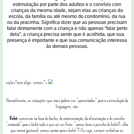
estimulação por parte dos adultos e o convívio com
crianças da mesma idade, sejam elas as crianças da
escola, da família ou até mesmo do condomínio, da rua
ou da pracinha. Significa dizer que as pessoas precisam
falar diretamente com a criança e não apenas “falar perto
dela”; a criança precisa sentir que é acolhida, que sua
presença é importante e que sua comunicação interessa
às demais pessoas.
style="text-align: center;">
Normalmente, as situações que mais podem ser “aproveitadas” para a estimulação da
linguagem, são:
Bebê:
conversar na hora do banho, da amamentação, da alimentação e do soninho
“contando” para o bebê tudo o que vai ser feito: “vamos lavar o pezinho do bebê?; olha
que mamá gostoso!; vamos cantar para o bebê”? Ou seja, sempre verbalizar as