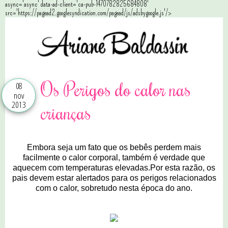
async='async' data-ad-client='ca-pub-1470782825684808'
src='https://pagead2.googlesyndication.com/pagead/js/adsbygoogle.js'/>
Os Perigos do calor nas
08
nov
2013
crianças
Embora seja um fato que os bebês perdem mais
facilmente o calor corporal, também é verdade que
aquecem com temperaturas elevadas.Por esta razão, os
pais devem estar alertados para os perigos relacionados
com o calor, sobretudo nesta época do ano.