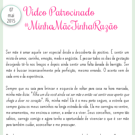
Vídeo Patrocinado
07
mai
2015
#MinhaMãeTinhaRazão
Ser mãe é amar aquele ser especial desde a descoberta do positivo. É sentir um
misto de amor, carinho, emoção, medo e angústia. É passar todos os dias da gestação
desejando tê-lo nos braços e depois ainda sentir uma falta danada do barrigão. Ser
mãe é buscar incansavelmente pela perfeição, mesmo errando. O acerto vem de
cada erro e da experiência.
Sempre que eu saia para brincar e esquecia de voltar para casa na hora marcada,
minha mãe dizia: "
filha um dia você ainda vai ser mãe e então vai sentir esse aperto que
chega a doer no coração
". Ah, minha mãe! Ela é o meu porto seguro, a estrela que
sempre guiou os meus caminhos na longa estrada da vida. Ela me carregou no ventre,
me amamentou, me ensinou a comer, a andar e a viver. Seus conselhos, sempre tão
sábios, carrego comigo e agora tenho a oportunidade de vivenciar o que é ser mãe
para também cuidar, aconselhar e me preocupar.