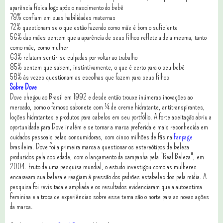
aparência física logo após o nascimento do bebê
79% confiam em suas habilidades maternas
72% questionam se o que estão fazendo como mãe é bom o suficiente
56% das mães sentem que a aparência de seus filhos reflete a dela mesma, tanto
como mãe, como mulher
63% relatam sentir-se culpadas por voltar ao trabalho
85% sentem que sabem, instintivamente, o que é certo para o seu bebê
58% às vezes questionam as escolhas que fazem para seus filhos
Sobre Dove
Dove chegou ao Brasil em 1992 e desde então trouxe inúmeras inovações ao
mercado, como o famoso sabonete com ¼ de creme hidratante, antitranspirantes,
loções hidratantes e produtos para cabelos em seu portfólio. A forte aceitação abriu a
oportunidade para Dove ir além e se tornar a marca preferida e mais reconhecida em
cuidados pessoais pelas consumidoras, com cinco milhões de fãs na
Fanpage
brasileira. Dove foi a primeira marca a questionar os estereótipos de beleza
produzidos pela sociedade, com o lançamento da campanha pela “Real Beleza", em
2004. Fruto de uma pesquisa mundial, o estudo investigou como as mulheres
encaravam sua beleza e reagiam à pressão dos padrões estabelecidos pela mídia. A
pesquisa foi revisitada e ampliada e os resultados evidenciaram que a autoestima
feminina e a troca de experiências sobre esse tema são o norte para as novas ações
da marca.