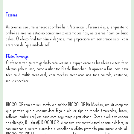
Texanas
As texanas são uma variação do ombré hair. A principal diferença é que, enquanto no
ombré as mechas estão no comprimento externo dos fios, as texanas ficam por baixo
deles. O efeito final também é degradê, mas proporciona um sombreado sutil, com
aparência de “queimado de sol”.
Efeito Tartaruga
O efeito tartaruga tem ganhado cada vez mais espaço entre as brasileiras e tem feito
adeptas pelo mundo, como a uber top Gisele Bündchen. A aparência final com esta
técnica é multidimensional, com mechas mescladas nos tons dourado, castanho,
mel e chocolate.
BIOCOLOR tem em seu portfolio o prático BIOCOLOR Kit Mechas, um kit completo
que permite que a consumidora faça qualquer tipo de mecha (marcadas, luzes,
reflexos, ombré etc) em casa com segurança e praticidade. Com a exclusiva escova
de aplicação, B-lights® BIOCOLOR, é possível ter controle total do tom e da largura
das mechas a serem clareadas e escolher o efeito preferido para mudar o visual.