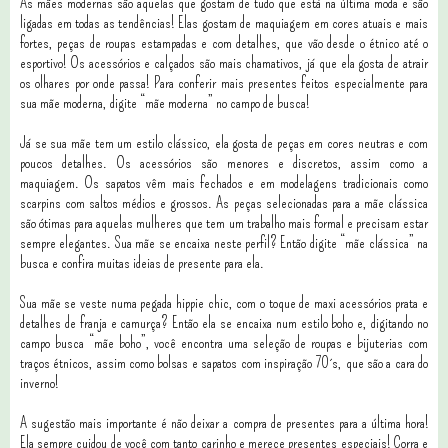
As mães modernas são aquelas que gostam de tudo que está na última moda e são
ligadas em todas as tendências! Elas gostam de maquiagem em cores atuais e mais
fortes, peças de roupas estampadas e com detalhes, que vão desde o étnico até o
esportivo! Os acessórios e calçados são mais chamativos, já que ela gosta de atrair
os olhares por onde passa! Para conferir mais presentes feitos especialmente para
sua mãe moderna, digite “mãe moderna” no campo de busca!
Já se sua mãe tem um estilo clássico, ela gosta de peças em cores neutras e com
poucos detalhes. Os acessórios são menores e discretos, assim como a
maquiagem. Os sapatos vêm mais fechados e em modelagens tradicionais como
scarpins com saltos médios e grossos. As peças selecionadas para a mãe clássica
são ótimas para aquelas mulheres que tem um trabalho mais formal e precisam estar
sempre elegantes. Sua mãe se encaixa neste perfil? Então digite “mãe clássica” na
busca e confira muitas ideias de presente para ela.
Sua mãe se veste numa pegada hippie chic, com o toque de maxi acessórios prata e
detalhes de franja e camurça? Então ela se encaixa num estilo boho e, digitando no
campo busca “mãe boho”, você encontra uma seleção de roupas e bijuterias com
traços étnicos, assim como bolsas e sapatos com inspiração 70´s, que são a cara do
inverno!
A sugestão mais importante é não deixar a compra de presentes para a última hora!
Ela sempre cuidou de você com tanto carinho e merece presentes especiais! Corra e