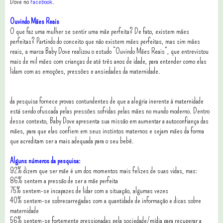
Dove no
Facebook
.
Ouvindo Mães Reais
O que faz uma mulher se sentir uma mãe perfeita? De fato, existem mães
perfeitas? Partindo do conceito que não existem mães perfeitas, mas sim mães
reais, a marca Baby Dove realizou o estudo “Ouvindo Mães Reais”, que entrevistou
mais de mil mães com crianças de até três anos de idade, para entender como elas
lidam com as emoções, pressões e ansiedades da maternidade.
da pesquisa fornece provas contundentes de que a alegria inerente à maternidade
está sendo ofuscada pelas pressões sofridas pelas mães no mundo moderno. Dentro
desse contexto, Baby Dove apresenta sua missão em aumentar a autoconfiança das
mães, para que elas confiem em seus instintos maternos e sejam mães da forma
que acreditam ser a mais adequada para o seu bebê.
Alguns números da pesquisa:
92% dizem que ser mãe é um dos momentos mais felizes de suas vidas, mas:
86% sentem a pressão de ser a mãe perfeita
75% sentem-se incapazes de lidar com a situação, algumas vezes
40% sentem-se sobrecarregadas com a quantidade de informação e dicas sobre
maternidade
56% sentem-se fortemente pressionadas pela sociedade/mídia para recuperar a