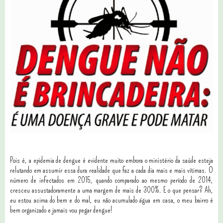
Pois é, a epidemia de dengue é evidente muito embora o ministério da saúde esteja
relutando em assumir essa dura realidade que faz a cada dia mais e mais vítimas. O
número de infectados em 2015, quando comparado ao mesmo período de 2014,
cresceu assustadoramente a uma margem de mais de 300%. E o que pensar? Ah,
eu estou acima do bem e do mal, eu não acumulado água em casa, o meu bairro é
bem organizado e jamais vou pegar dengue!