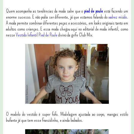
Quem acompanha as tendências da moda sabe que o
pied de poule
está fazendo um
enorme sucesso. E não podia ser diferente, já que estamos falando do
xadrez miúdo
.
A moda permite combinar diferentes peças e acessórios, em looks originais tanto em
adultos como crianças. E essa moda chegou aqui no editorial de moda infantil, como
nesse
Vestido Infantil Pied de Poule
divino da grife Club Mix.
O modelo do vestido é super fofo. Modelagem ajustada ao corpo, mangas estilo
bufante já que tem esse franzidinho, e ainda babados.