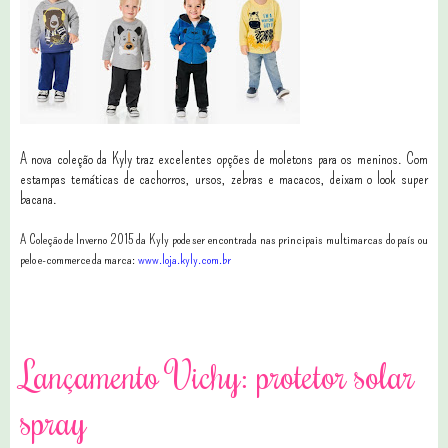
A nova coleção da Kyly traz excelentes opções de moletons para os meninos. Com
estampas temáticas de cachorros, ursos, zebras e macacos, deixam o look super
bacana.
A Coleção de Inverno 2015 da Kyly pode ser encontrada nas principais multimarcas do país ou
pelo e-commerce da marca:
www.loja.kyly.com.br
1 comentários
Lançamento Vichy: protetor solar
spray