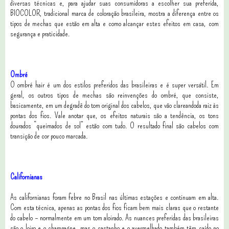
diversas técnicas e, para ajudar suas consumidoras a escolher sua preferida,
BIOCOLOR, tradicional marca de coloração brasileira, mostra a diferença entre os
tipos de mechas que estão em alta e como alcançar estes efeitos em casa, com
segurança e praticidade.
Ombré
O ombré hair é um dos estilos preferidos das brasileiras e é super versátil. Em
geral, os outros tipos de mechas são reinvenções do ombré, que consiste,
basicamente, em um degradê do tom original dos cabelos, que vão clareandoda raiz às
pontas dos fios. Vale anotar que, os efeitos naturais são a tendência, os tons
dourados “queimados de sol” estão com tudo. O resultado final são cabelos com
transição de cor pouco marcada.
Californianas
As californianas foram febre no Brasil nas últimas estações e continuam em alta.
Com esta técnica, apenas as pontas dos fios ficam bem mais claras que o restante
do cabelo – normalmente em um tom aloirado. As nuances preferidas das brasileiras
são o loiro e o champagne, mas o castanho e o avermelhado também têm caído no