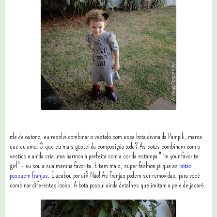
rde de outono, eu resolvi combinar o vestido com essa bota divina da Pampili, marca
que eu amo! O que eu mais gostei da composição toda? As botas combinam com o
vestido e ainda cria uma harmonia perfeita com a cor da estampa "I´m your favorite
girl" - eu sou a sua menina favorita. E tem mais, super fashion já que as
botas
possuem franjas
. E acabou por ai? Não! As franjas podem ser removidas, para você
combinar diferentes looks. A bota possui ainda detalhes que imitam a pele de jacaré.