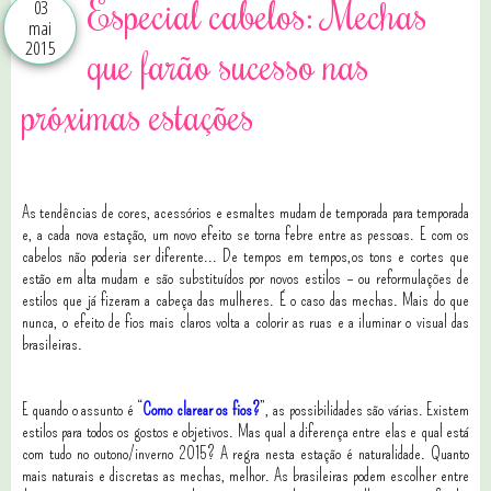
Especial cabelos: Mechas
03
mai
2015
que farão sucesso nas
próximas estações
As tendências de cores, acessórios e esmaltes mudam de temporada para temporada
e, a cada nova estação, um novo efeito se torna febre entre as pessoas. E com os
cabelos não poderia ser diferente... De tempos em tempos,os tons e cortes que
estão em alta mudam e são substituídos por novos estilos – ou reformulações de
estilos que já fizeram a cabeça das mulheres. É o caso das mechas. Mais do que
nunca, o efeito de fios mais claros volta a colorir as ruas e a iluminar o visual das
brasileiras.
E quando o assunto é “
Como clarear os fios?
”, as possibilidades são várias. Existem
estilos para todos os gostos e objetivos. Mas qual a diferença entre elas e qual está
com tudo no outono/inverno 2015? A regra nesta estação é naturalidade. Quanto
mais naturais e discretas as mechas, melhor. As brasileiras podem escolher entre