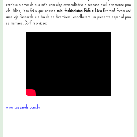
retribua o amor da sua mãe com algo extraordinário e pensado exclusivamente para
ela! Aliás, isso foi o que nossas
mini fashionistas Rafa e Livia
fizeram! Foram até
uma loja Passarela e além de se divertirem, escolheram um presente especial para
as mamães! Confira o vídeo:
www.passarela.com.br
15 comentários