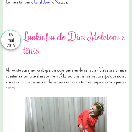
Conheça também o
Canal Dove
no Youtube.
2 comentários
Lookinho do Dia: Moletom e
05
mai
2015
tênis
Ah, existe coisa melhor do que um roupa que além de ser super fofa deixa a criança
quentinha e confortável nesse inverno? Eu sou uma mamãe prática e gosto de roupas
e acessórios que deixam a minha pequena estilosa e também super a vontade para se
divertir.