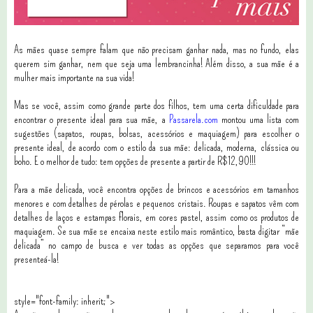
As mães quase sempre falam que não precisam ganhar nada, mas no fundo, elas
querem sim ganhar, nem que seja uma lembrancinha! Além disso, a sua mãe é a
mulher mais importante na sua vida!
Mas se você, assim como grande parte dos filhos, tem uma certa dificuldade para
encontrar o presente ideal para sua mãe, a
Passarela.com
montou uma lista com
sugestões (sapatos, roupas, bolsas, acessórios e maquiagem) para escolher o
presente ideal, de acordo com o estilo da sua mãe: delicada, moderna, clássica ou
boho. E o melhor de tudo: tem opções de presente a partir de R$12,90!!!
Para a mãe delicada, você encontra opções de brincos e acessórios em tamanhos
menores e com detalhes de pérolas e pequenos cristais. Roupas e sapatos vêm com
detalhes de laços e estampas florais, em cores pastel, assim como os produtos de
maquiagem. Se sua mãe se encaixa neste estilo mais romântico, basta digitar “mãe
delicada” no campo de busca e ver todas as opções que separamos para você
presenteá-la!
style="font-family: inherit;">