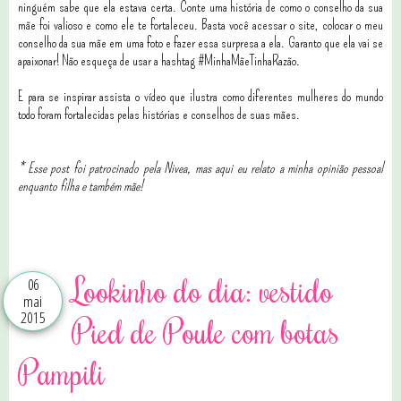
ninguém sabe que ela estava certa. Conte uma história de como o conselho da sua
mãe foi valioso e como ele te fortaleceu. Basta você acessar o site, colocar o meu
conselho da sua mãe em uma foto e fazer essa surpresa a ela. Garanto que ela vai se
apaixonar! Não esqueça de usar a hashtag #MinhaMãeTinhaRazão.
E para se inspirar assista o vídeo que ilustra como diferentes mulheres do mundo
todo foram fortalecidas pelas histórias e conselhos de suas mães.
* Esse post foi patrocinado pela Nivea, mas aqui eu relato a minha opinião pessoal
enquanto filha e também mãe!
15 comentários
Lookinho do dia: vestido
06
mai
2015
Pied de Poule com botas
Pampili