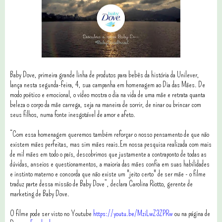
Baby Dove, primeira grande linha de produtos para bebês da história da Unilever,
lança nesta segunda-feira, 4, sua campanha em homenagem ao Dia das Mães. De
modo poético e emocional, o vídeo mostra o dia na vida de uma mãe e retrata quanta
beleza o corpo da mãe carrega, seja na maneira de sorrir, de ninar ou brincar com
seus filhos, numa fonte inesgotável de amor e afeto.
“Com essa homenagem queremos também reforçar o nosso pensamento de que não
existem mães perfeitas, mas sim mães reais.Em nossa pesquisa realizada com mais
de mil mães em todo o país, descobrimos que justamente a contraponto de todas as
dúvidas, anseios e questionamentos, a maioria das mães confia em suas habilidades
e instinto materno e concorda que não existe um "jeito certo" de ser mãe - o filme
traduz parte dessa missão de Baby Dove”, declara Carolina Riotto, gerente de
marketing de Baby Dove.
O filme pode ser visto no Youtube
https://youtu.be/MziLwZ3ZPRw
ou na página de