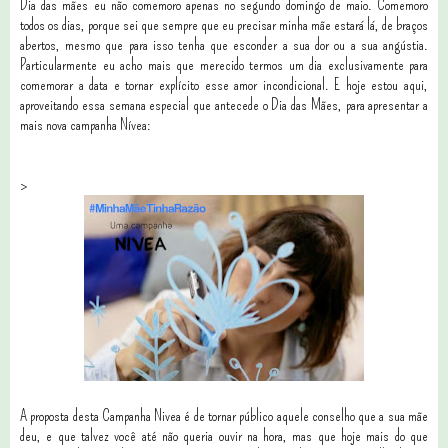
Dia das mães eu não comemoro apenas no segundo domingo de maio. Comemoro
todos os dias, porque sei que sempre que eu precisar minha mãe estará lá, de braços
abertos, mesmo que para isso tenha que esconder a sua dor ou a sua angústia.
Particularmente eu acho mais que merecido termos um dia exclusivamente para
comemorar a data e tornar explícito esse amor incondicional. E hoje estou aqui,
aproveitando essa semana especial que antecede o Dia das Mães, para apresentar a
mais nova campanha Nívea:
>
A proposta desta Campanha Nivea é de tornar público aquele conselho que a sua mãe
deu, e que talvez você até não queria ouvir na hora, mas que hoje mais do que