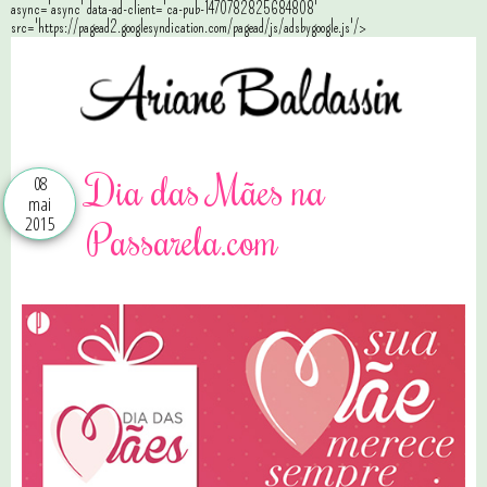
async='async' data-ad-client='ca-pub-1470782825684808'
src='https://pagead2.googlesyndication.com/pagead/js/adsbygoogle.js'/>
Dia das Mães na
08
mai
2015
Passarela.com