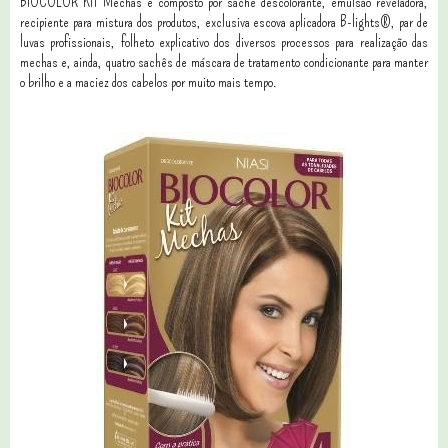
BIOCOLOR KIT Mechas é composto por sachê descolorante, emulsão reveladora,
recipiente para mistura dos produtos, exclusiva escova aplicadora B-lights®, par de
luvas profissionais, folheto explicativo dos diversos processos para realização das
mechas e, ainda, quatro sachês de máscara de tratamento condicionante para manter
o brilho e a maciez dos cabelos por muito mais tempo.