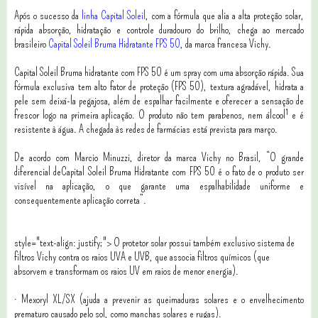
Após o sucesso da
linha Capital Soleil
, com a fórmula que alia a alta proteção solar,
rápida absorção, hidratação e controle duradouro do brilho, chega ao mercado
brasileiro
Capital Soleil Bruma Hidratante FPS 50
, da marca francesa Vichy.
Capital Soleil Bruma hidratante com FPS 50 é um spray com uma absorção rápida. Sua
fórmula exclusiva tem alto fator de proteção (FPS 50), textura agradável, hidrata a
pele sem deixá-la pegajosa, além de espalhar facilmente e oferecer a sensação de
frescor logo na primeira aplicação. O produto não tem parabenos, nem álcool¹ e é
resistente à água. A chegada às redes de farmácias está prevista para março.
De acordo com Marcio Minuzzi, diretor da marca Vichy no Brasil, “O grande
diferencial deCapital Soleil Bruma Hidratante com FPS 50 é o fato de o produto ser
visível na aplicação, o que garante uma espalhabilidade uniforme e
consequentemente aplicação correta”.
style="text-align: justify;">
O protetor solar possui também exclusivo sistema de
filtros Vichy contra os raios UVA e UVB, que associa filtros químicos (que
absorvem e transformam os raios UV em raios de menor energia).
· Mexoryl XL/SX (ajuda a prevenir as queimaduras solares e o envelhecimento
prematuro causado pelo sol, como manchas solares e rugas).