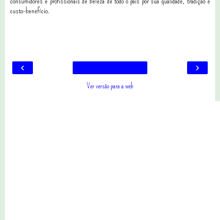
consumidores e profissionais de beleza de todo o país por sua qualidade, tradição e
custo-benefíc
io.
10 comentários
‹
›
Ver versão para a web