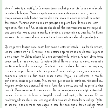
style="text-align: justify;"> Eu mesma jamais achei que um dia fosse ser infectada
pelo vírus da dengue. Moro em apartamento e raramente vejo um inseto, mesmo
porque o mosquito da dengue não voa alto e por isso mesmo acaba picando na região
das pernas. Mesmo assim eu sempre protegia a pequena Lara, de dois anos, com
repelente. Mas e eu? Ah, eu não precisa disso! Mas equivocadamente me esqueci
que tenho vida: vou ao supermercado, a farmácia, a academia e ao trabalho. Na última
semana três dos meus alunos de uma única turma estavam afastados por dengue.
Quem já teve dengue sabe muito bem como é estar infectada. Uma dor alucinante,
um mal estar sem fim. É horrível! E os sintomas aparecem assim, do nada. Vejam só
o meu caso. No último sábado fui a um aniversário de criança. Passei cinco horas
conversando e me divertindo. Eu estava ótima! Na volta, ainda no carro, comecei a
sentir uma leve dor de cabeça. Cheguei, tomei banho e dei banho na pequena,
troquei de roupa e fui me deitar um pouco. A dor de cabeça começou a aumentar e
comecei a sentir um frio como nunca antes. Peguei um cobertor, e não foi
suficiente. Então peguei outro. Meu marido, que estava de camiseta, não acreditou.
Pegou o termômetro e pronto! Febre alta. Uma dor no corpo, que mal me permitia virar
no sofá. Resolvemos então ir ao hospital. Fiz um hemograma e a princípio estava tudo
normal. Depois de três horas no hospital tomando medicação, voltei pra casa. Só que
no domingo de manhã eu mal conseguia abrir os olhos de tanta dor de cabeça. Voltei
ao hospital e tomei muita medicação, e nada fez com que a dor de cabeça fosse