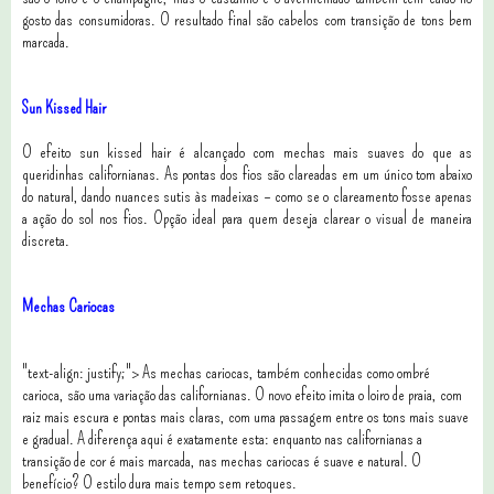
gosto das consumidoras. O resultado final são cabelos com transição de tons bem
marcada.
Sun Kissed Hair
O efeito sun kissed hair é alcançado com mechas mais suaves do que as
queridinhas californianas. As pontas dos fios são clareadas em um único tom abaixo
do natural, dando nuances sutis às madeixas – como se o clareamento fosse apenas
a ação do sol nos fios. Opção ideal para quem deseja clarear o visual de maneira
discreta.
Mechas Cariocas
"text-align: justify;">
As mechas cariocas, também conhecidas como ombré
carioca, são uma variação das californianas. O novo efeito imita o loiro de praia, com
raiz mais escura e pontas mais claras, com uma passagem entre os tons mais suave
e gradual. A diferença aqui é exatamente esta: enquanto nas californianas a
transição de cor é mais marcada, nas mechas cariocas é suave e natural. O
benefício? O estilo dura mais tempo sem retoques.