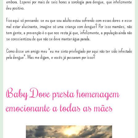
embora. Esperei por mais de seis horas a sorologia para dengue, que infelizmente
deu positivo.
Fico aqui só pensando: se eu que sou adulto estou sofrendo com essas dores e esse
mal estar alucinante, imagine só uma criança com dengue? Por isso mamães, não
tem gente, a prevenção é o que nos resta já que, infelizmente, a população ainda não
se conscientizou de que não se deve manter água parada.
Como disse um amigo meu "eu me sinto privilegiado por aqui não ter sido infectado
pela dengue". Mas me digam, e vocês já passaram por isso?
2 comentários
Baby Dove presta homenagem
emocionante a todas as mães