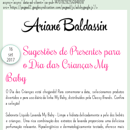
async='async' data-ad-client='ca-pub-1470782825684808'
src='https://pagead2.googlesyndication.com/pagead/js/adsbygoogle.js'/>
Sugestões de Presentes para
16
set
2017
o Dia das Crianças My
Baby
O Dia das Crianças está chegando! Para comemorar a data, selecionamos produtos
divertidos e para uso diário da linha My Baby, distribuídos pela Classy Brands. Confira
a seleção!
Sabonete Líquido Lavanda My Baby - Limpa e hidrata delicadamente a pele dos bebês
e crianças. Uma rica combinação dos extratos da lavanda proporciona uma deliciosa
perfumação relaxante. Hipoalergênico e dermatologicamente testado, oferece mais