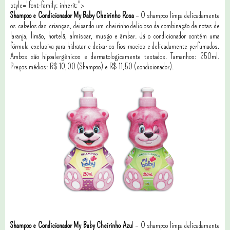
style="font-family: inherit;">
Shampoo e Condicionador My Baby Cheirinho Rosa
– O shampoo limpa delicadamente
os cabelos das crianças, deixando um cheirinho delicioso da combinação de notas de
laranja, limão, hortelã, almíscar, musgo e âmbar. Já o condicionador contém uma
fórmula exclusiva para hidratar e deixar os fios macios e delicadamente perfumados.
Ambos são hipoalergênicos e dermatologicamente testados. Tamanhos: 250ml.
Preços médios: R$ 10,00 (Shampoo) e R$ 11,50 (condicionador).
Shampoo e Condicionador My Baby Cheirinho Azu
l – O shampoo limpa delicadamente