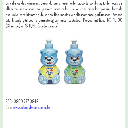
os cabelos das crianças, deixando um cheirinho delicioso da combinação de notas de
alfazema mescladas ao jasmim adocicado. Já o condicionador possui fórmula
exclusiva para hidratar e deixar os fios macios e delicadamente perfumados. Ambos
são hipoalergênicos e dermatologicamente testados. Preços médios: R$ 10,00
(Shampoo) e R$ 11,50 (condicionador).
SAC: 0800 777 0848
Site:
www.classybrands.com.br
0 comentários