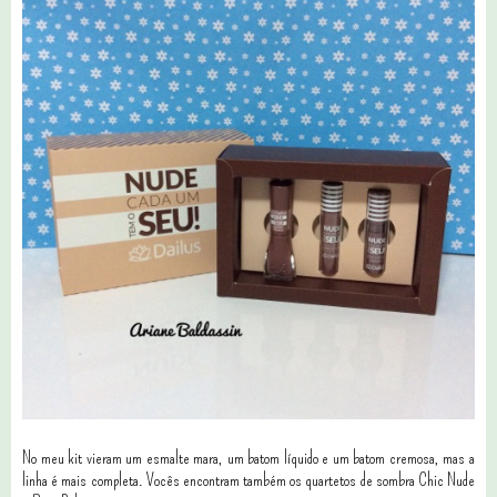
No meu kit vieram um esmalte mara, um batom líquido e um batom cremosa, mas a
linha é mais completa. Vocês encontram também os quartetos de sombra Chic Nude