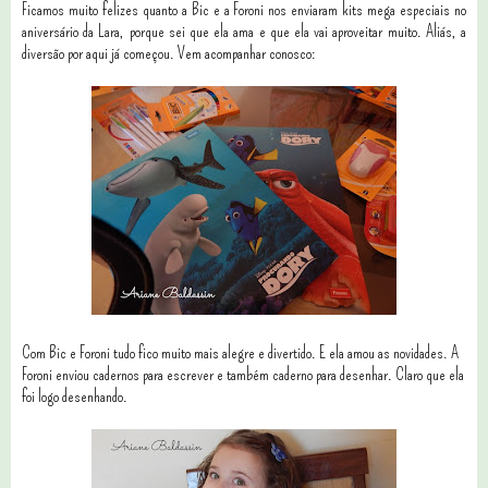
Ficamos muito felizes quanto a Bic e a Foroni nos enviaram kits mega especiais no
aniversário da Lara, porque sei que ela ama e que ela vai aproveitar muito. Aliás, a
diversão por aqui já começou. Vem acompanhar conosco:
Com Bic e Foroni tudo fico muito mais alegre e divertido. E ela amou as novidades. A
Foroni enviou cadernos para escrever e também caderno para desenhar. Claro que ela
foi logo desenhando.