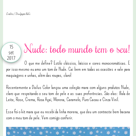
Crédito / Divulgação Bob's
0 comentários
Nude: todo mundo tem o seu!
15
set
2017
O que me define? Estilo clássico, básico e cores monocromáticas. E
por isso mesmo eu amo um tom de Nude. Cai bem em todas as ocasiões e vale para
maquiagens e unhas, além das roupas, claro!
Recentemente a Dailus Color lançou uma coleção mara com alguns produtos Nude,
claro que respeitando o seu tom de pele e as suas preferências. São elas: Bala de
Leite, Rose, Crema, Rosa Açai, Morena, Caramelo, Puro Cacau e Cinza Vinil.
Esse foi o kit mara que eu recebi da linha morena, que deu um contraste bem bacana
com o meu tom de pele. Vem comigo conferir.