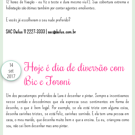
12 horas de fixação - eu fiz o teste e dura mesmo viu?). Sua cobertura extrema e
hidratação são ótimas também por conter agentes emolientes.
E vocês já escolheram o seu nude preferido?
SAC Dailus 11 2227-3333 | sac@dailus.com.br
1 comentários
Hoje é dia de diversão com
14
set
2017
Bic e Foroni
Um dos passatempos preferidos da Lara é desenhar e pintar. Sempre a incentivamos
nesse sentido e descobrimos que ela expressa seus sentimentos em forma de
desenho, o que é bem legal. Por exemplo, se ela está triste com alguma coisa,
desenha carinhas tristes, se está feliz, carinhas sorrindo. E ela tem uma pessoa em
casa, o meu marido, que desenha muito bem e que a ensina. Eu eu, criançona como
sou, não sei bem desenhar mas amo pintar.