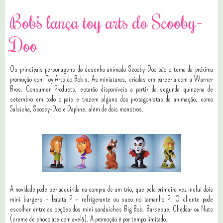
Bob’s lança toy arts do Scooby-
Doo
Os principais personagens do desenho animado Scooby-Doo são o tema da próxima
promoção com Toy Arts do Bob’s. As miniaturas, criadas em parceria com a Warner
Bros. Consumer Products, estarão disponíveis a partir da segunda quinzena de
setembro em todo o país e trazem alguns dos protagonistas da animação, como
Salsicha, Scooby-Doo e Daphne, além de dois monstros.
A novidade pode ser adquirida na compra de um trio, que pela primeira vez inclui dois
mini burgers + batata P + refrigerante ou suco no tamanho P. O cliente pode
escolher entre as opções dos mini sanduiches Big Bob, Barbecue, Cheddar ou Nuts
(creme de chocolate com avelã). A promoção é por tempo limitado.