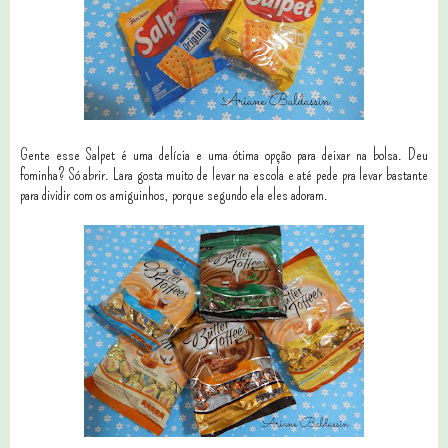
Gente esse Salpet é uma delícia e uma ótima opção para deixar na bolsa. Deu
fominha? Só abrir. Lara gosta muito de levar na escola e até pede pra levar bastante
para dividir com os amiguinhos, porque segundo ela eles adoram.