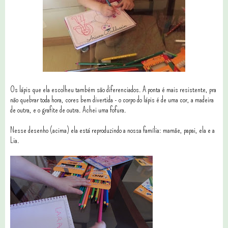
Os lápis que ela escolheu também são diferenciados. A ponta é mais resistente, pra
não quebrar toda hora, cores bem divertida - o corpo do lápis é de uma cor, a madeira
de outra, e o grafite de outra. Achei uma fofura.
Nesse desenho (acima) ela está reproduzindo a nossa família: mamãe, papai, ela e a
Lia.