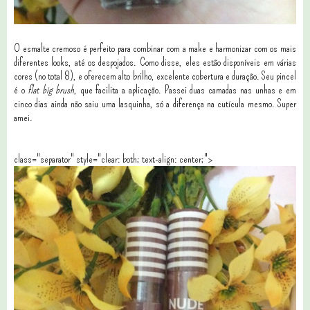
O esmalte cremoso é perfeito para combinar com a make e harmonizar com os mais
diferentes looks, até os despojados. Como disse, eles estão disponíveis em várias
cores (no total 8), e oferecem alto brilho, excelente cobertura e duração. Seu pincel
é o
flat big brush
, que facilita a aplicação. Passei duas camadas nas unhas e em
cinco dias ainda não saiu uma lasquinha, só a diferença na cutícula mesmo. Super
amei.
class="separator" style="clear: both; text-align: center;">