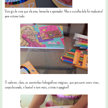
Veio giz de cera que ela ama, borracha e apontador. Mas a escolha dela foi implacável
para estrear tudo:
O caderno, claro, as canetinhas hidrográficas mágicas, que possuem cores vivas,
corpo decorado, é lavável e tem mais, a tinta é apagável!