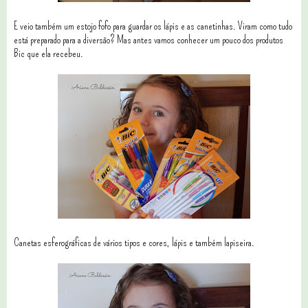
E veio também um estojo fofo para guardar os lápis e as canetinhas. Viram como tudo
está preparado para a diversão? Mas antes vamos conhecer um pouco dos produtos
Bic que ela recebeu.
Canetas esferográficas de vários tipos e cores, lápis e também lapiseira.