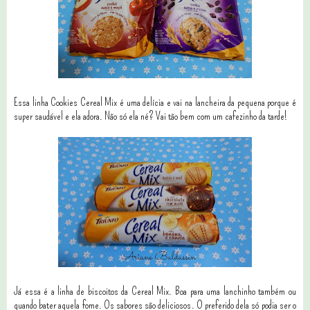
Essa linha Cookies Cereal Mix é uma delícia e vai na lancheira da pequena porque é
super saudável e ela adora. Não só ela né? Vai tão bem com um cafezinho da tarde!
Já essa é a linha de biscoitos da Cereal Mix. Boa para uma lanchinho também ou
quando bater aquela fome. Os sabores são deliciosos. O preferido dela só podia ser o