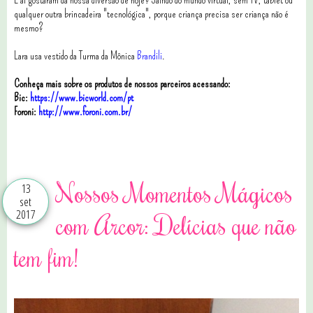
qualquer outra brincadeira "tecnológica", porque criança precisa ser criança não é
mesmo?
Lara usa vestido da Turma da Mônica
Brandili
.
Conheça mais sobre os produtos de nossos parceiros acessando:
Bic:
https://www.bicworld.com/pt
Foroni:
http://www.foroni.com.br/
0 comentários
Nossos Momentos Mágicos
13
set
2017
com Arcor: Delícias que não
tem fim!