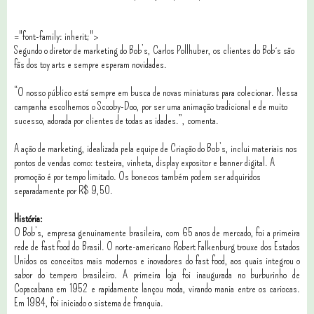
="font-family: inherit;">
Segundo o diretor de marketing do Bob’s, Carlos Pollhuber, os clientes do Bob´s são
fãs dos toy arts e sempre esperam novidades.
“O nosso público está sempre em busca de novas miniaturas para colecionar. Nessa
campanha escolhemos o Scooby-Doo, por ser uma animação tradicional e de muito
sucesso, adorada por clientes de todas as idades.”, comenta.
A ação de marketing, idealizada pela equipe de Criação do Bob’s, inclui materiais nos
pontos de vendas como: testeira, vinheta, display expositor e banner digital. A
promoção é por tempo limitado. Os bonecos também podem ser adquiridos
separadamente por R$ 9,50.
História:
O Bob’s, empresa genuinamente brasileira, com 65 anos de mercado, foi a primeira
rede de fast food do Brasil. O norte-americano Robert Falkenburg trouxe dos Estados
Unidos os conceitos mais modernos e inovadores do fast food, aos quais integrou o
sabor do tempero brasileiro. A primeira loja foi inaugurada no burburinho de
Copacabana em 1952 e rapidamente lançou moda, virando mania entre os cariocas.
Em 1984, foi iniciado o sistema de franquia.