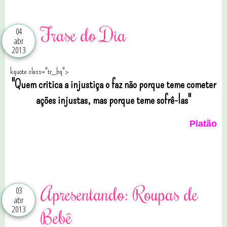
Frase do Dia
04
abr
2013
kquote class="tr_bq">
"Quem critica a injustiça o faz não porque teme cometer
ações injustas, mas porque teme sofrê-las"
Platão
0 comentários
Apresentando: Roupas de
03
abr
2013
Bebê