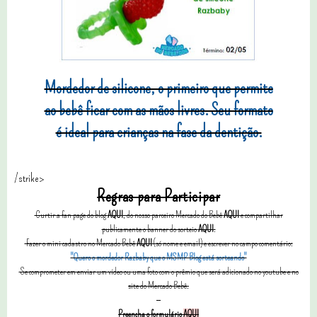
Mordedor de silicone, o primeiro que permite
ao bebê ficar com as mãos livres. Seu formato
é ideal para crianças na fase da dentição.
/strike>
Regras para Participar
Curtir a fan page do blog
AQUI
, do nosso parceiro Mercado do Bebê
AQUI
e compartilhar
publicamente o banner do sorteio
AQUI
.
Fazer o mini cadastro no Mercado Bebê
AQUI
(só nome e email) e escrever no campo comentário:
"Quero o mordedor Razbaby que o MSMP Blog está sorteando"
Se comprometer em enviar um vídeo ou uma foto com o prêmio que será adicionado no youtube e no
site do Mercado Bebê.
Preencha o formulário
AQUI