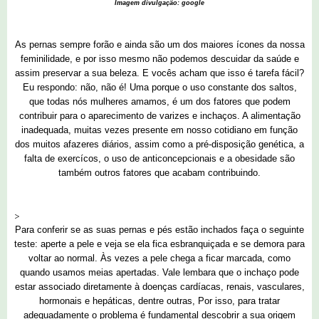
Imagem divulgação: google
As pernas sempre forão e ainda são um dos maiores ícones da nossa
feminilidade, e por isso mesmo não podemos descuidar da saúde e
assim preservar a sua beleza. E vocês acham que isso é tarefa fácil?
Eu respondo: não, não é! Uma porque o uso constante dos saltos,
que todas nós mulheres amamos, é um dos fatores que podem
contribuir para o aparecimento de varizes e inchaços. A alimentação
inadequada, muitas vezes presente em nosso cotidiano em função
dos muitos afazeres diários, assim como a pré-disposição genética, a
falta de exercícos, o uso de anticoncepcionais e a obesidade são
também outros fatores que acabam contribuindo.
>
Para conferir se as suas pernas e pés estão inchados faça o seguinte
teste: aperte a pele e veja se ela fica esbranquiçada e se demora para
voltar ao normal. Às vezes a pele chega a ficar marcada, como
quando usamos meias apertadas. Vale lembara que o inchaço pode
estar associado diretamente à doenças cardíacas, renais, vasculares,
hormonais e hepáticas, dentre outras, Por isso, para tratar
adequadamente o problema é fundamental descobrir a sua origem