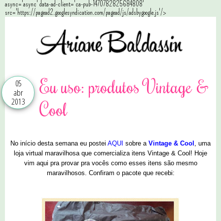
async='async' data-ad-client='ca-pub-1470782825684808'
src='https://pagead2.googlesyndication.com/pagead/js/adsbygoogle.js'/>
Eu uso: produtos Vintage &
05
abr
2013
Cool
No início desta semana eu postei
AQUI
sobre a
Vintage & Cool
, uma
loja virtual maravilhosa que comercializa itens Vintage & Cool! Hoje
vim aqui pra provar pra vocês como esses itens são mesmo
maravilhosos. Confiram o pacote que recebi: