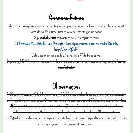
Chances Extras
Indique 3 amigos para participar do sorteio no compartilhamento do banner e preencha novamente o
formulário.
Vale uma inscrição a cada três amigos marcados.
Siga
@abaldassin
no twitter e dê RT da seguinte frase:
" #Promoção Meu Bebê Feliz na Dentição - Participo e concorro a um mordedor Razbaby
http://ow.ly/jGaFv "
Vale uma inscrição a cada 24 através do RT da frase acima
.
Siga o blog MSMP no cantinho superior direito
e
deixe um comentário nessa postagem para facilitar
a conferência.
Observações
1)
O Sorteio começa em 02/04 e termina em 02/05 e será realizado seguindo as ordens de inscrição
do formulário pelo random.org. O resultado será divulgado no blog até 03 dias úteis após o término.
2)
Sorteio válido apenas no território nacional (Brasil). O ganhador receberá o prêmio conforme
informado, sem possibilidade de troca, e
deverá
enviar um vídeo do seu filho com o prêmio.
3)
O ganhador receberá uma mensagem inbox via facebook e deverá respondê-l
a
no prazo de 48 horas
após o envio, caso contrário o sorteio será refeito.