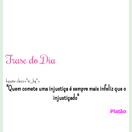
2 comentários
Frase do Dia
kquote class="tr_bq">
"Quem comete uma injustiça é sempre mais infeliz que o
injustiçado"
Platão
0 comentários