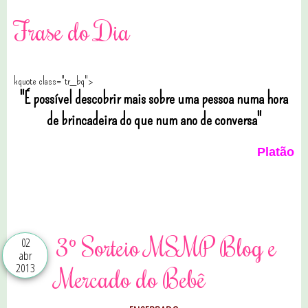
Frase do Dia
kquote class="tr_bq">
"É possível descobrir mais sobre uma pessoa numa hora
de brincadeira do que num ano de conversa"
Platão
0 comentários
3º Sorteio MSMP Blog e
02
abr
2013
Mercado do Bebê