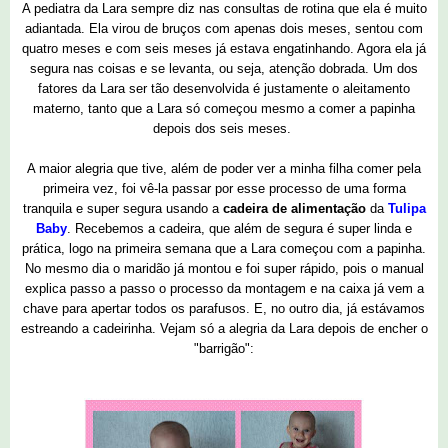
A pediatra da Lara sempre diz nas consultas de rotina que ela é muito
adiantada. Ela virou de bruços com apenas dois meses, sentou com
quatro meses e com seis meses já estava engatinhando. Agora ela já
segura nas coisas e se levanta, ou seja, atenção dobrada. Um dos
fatores da Lara ser tão desenvolvida é justamente o aleitamento
materno, tanto que a Lara só começou mesmo a comer a papinha
depois dos seis meses.
A maior alegria que tive, além de poder ver a minha filha comer pela
primeira vez, foi vê-la passar por esse processo de uma forma
tranquila e super segura usando a
cadeira de alimentação
da
Tulipa
Baby
. Recebemos a cadeira, que além de segura é super linda e
prática, logo na primeira semana que a Lara começou com a papinha.
No mesmo dia o maridão já montou e foi super rápido, pois o manual
explica passo a passo o processo da montagem e na caixa já vem a
chave para apertar todos os parafusos. E, no outro dia, já estávamos
estreando a cadeirinha. Vejam só a alegria da Lara depois de encher o
"barrigão":