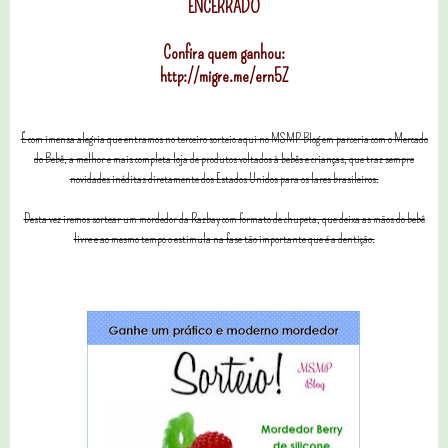
ENCERRADO
Confira quem ganhou:
http://migre.me/ern5Z
É com imensa alegria que entramos no terceiro sorteio aqui no MSMP Blog em parceria com o Mercado
do Bebê, a melhor e mais completa loja de produtos voltados à bebês e crianças, que traz sempre
novidades inéditas diretamente dos Estados Unidos para os lares brasileiros.
Desta vez iremos sortear um mordedor da Razbay com formato de chupeta, que deixa as mãos do bebê
livre e ao mesmo tempo o estimula na fase tão importante que é a dentição.