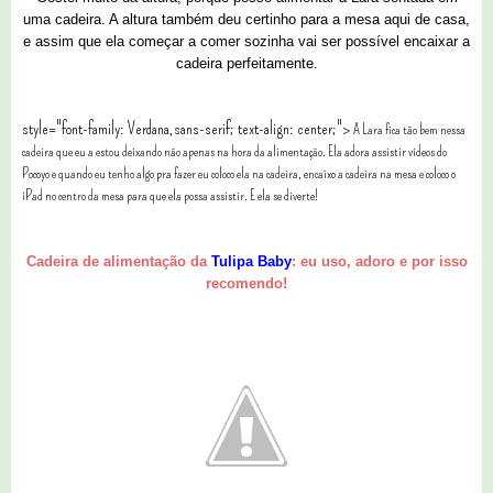
uma cadeira. A altura também deu certinho para a mesa aqui de casa,
e assim que ela começar a comer sozinha vai ser possível encaixar a
cadeira perfeitamente.
style="font-family: Verdana,sans-serif; text-align: center;">
A Lara fica tão bem nessa
cadeira que eu a estou deixando não apenas na hora da alimentação. Ela adora assistir vídeos do
Pocoyo e quando eu tenho algo pra fazer eu coloco ela na cadeira, encaixo a cadeira na mesa e coloco o
iPad no centro da mesa para que ela possa assistir. E ela se diverte!
Cadeira de alimentação da
Tulipa Baby
: eu uso, adoro e por isso
recomendo!