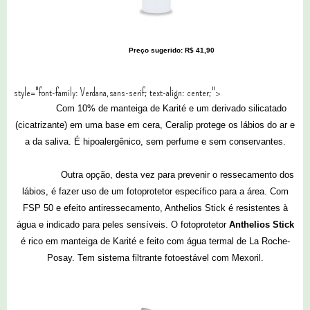
Preço sugerido: R$ 41,90
style="font-family: Verdana,sans-serif; text-align: center;">
Com 10% de manteiga de Karité e um derivado silicatado
(cicatrizante) em uma base em cera, Ceralip protege os lábios do ar e
a da saliva. É hipoalergênico, sem perfume e sem conservantes.
Outra opção, desta vez para prevenir o ressecamento dos
lábios, é fazer uso de um fotoprotetor específico para a área. Com
FSP 50 e efeito antiressecamento, Anthelios Stick é resistentes à
água e indicado para peles sensíveis. O fotoprotetor
Anthelios Stick
é rico em manteiga de Karité e feito com água termal de La Roche-
Posay. Tem sistema filtrante fotoestável com Mexoril.