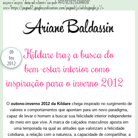
async='async' data-ad-client='ca-pub-1470782825684808'
src='https://pagead2.googlesyndication.com/pagead/js/adsbygoogle.js'/>
Kildare traz a busca do
09
fev
2012
bem-estar interior como
inspiração para o inverno 2012
O
outono-inverno 2012 da Kildare
chega inspirado no surgimento de
valores e comportamentos que apontam para um novo paradigma,
capaz de levar o homem a buscar sua felicidade interior independente
do meio em que vive. A marca de calçados masculinos aposta em
uma temporada na qual as atitudes que valorizam a felicidade
cotidiana, a relação com a natureza, a capacidade de compartilhar, a