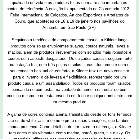
qualidade de vida e os produtos feitos com arte são importantes
pontos de referência. A coleção foi apresentada na Couromoda 2012 –
Feira Internacional de Calçados, Artigos Esportivos e Artefatos de
Couro, que aconteceu de 16 a 19 de janeiro nos pavilhões do
Anhembi, em São Paulo (SP).
Seguindo a tendência do comportamento casual, a Kildare lança
produtos com solas envolventes suaves, couros naturais, leves e
macios, além de produtos irreverentes com solados mais robustos e
couros com aspecto desgastado. Os calçados casuais seguem forte
na estação fria, com três peças e solas claras. Juntamente com o
seu conceito habitual de conforto, a Kildare traz um novo conceito
para o inverno: o de leveza e flexibildade, representado por um
produto casual e um assandaliado. Todos os produtos foram criados
pensando no bem-estar, na vontade do homem em estar de bem
consigo mesmo e de estar inserido em todo e qualquer ambiente com
um mesmo produto.
A gama de cores continua aberta, transitando desde os tons terrosos
até os de white, assim como o preto e suas variações, que também
marca presença. Como detalhes de cor fazem a diferença, a Kildare
tem cores mais vibrantes como marine, bordô, green, tile e sky. Os