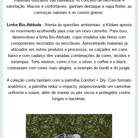
materiais utilizados são baseados no conceito de bem-estar e
satisfação. Macios e confortáveis, ganham destaque a napa flotter, as
camurças naturais e os couros graxos.
Linha Bio-Attitude
- Atenta às questões ambientais, a Kildare aposta
no movimento ecofriendly para criar um novo caminho. Para isso,
desenvolveu a linha Bio-Attitude, cujos modelos são feitos com
componentes reciclados ou recicláveis. Aproveitando materiais já
utilizados em outros produtos e processos, os calçados em cano
baixo e com cadarço têm variadas combinações de cores, tecidos e
estampas. Tons neutros, como o ice, o silver, o coffee e o black,
contrastam com cores mais alegres, a exemplo do bordô e do jungle.
A coleção conta também com a palmilha Comfort + Dry. Com formato
anatômico, a palmilha reduz o impacto, proporcionando um caminhar
uniforme e suave, além de manter os pés secos e protegidos contra
fungos e bactérias.