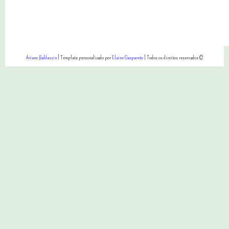
Ariane Baldassin
| Template personalizado por
Elaine Gaspareto
| Todos os direitos reservados ©