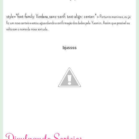
style="font-family: Verdana,sans-serif; text-align: center;">
Portanto meninas, eu já
fiz um novo sorteio e estou aguardando a confirmação dos dados pela Yasmin. Assim que possível eu
volto com o nome da nova sortuda.
bjussss
8 comentários
Divulgando Sorteios