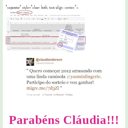
"separator" style="clear: both; text-align: center;">
Parabéns Cláudia!!!