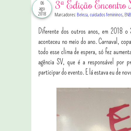
3ª Edição Encontro 
06
ago
2018
Marcadores:
Beleza
,
cuidados femininos
,
ENB
Diferente dos outros anos, em 2018 o
aconteceu no meio do ano. Carnaval, cop
todo esse clima de espera, só fez aumenta
agência SV, que é a responsável por p
participar do evento. E lá estava eu de no