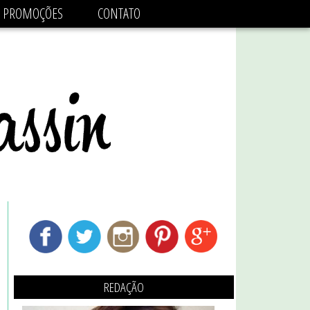
adsbygoogle.js'/>
PROMOÇÕES
CONTATO
REDAÇÃO