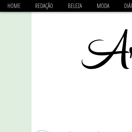
async='async' data-ad-client='ca-pub-1470782825684808'
HOME
REDAÇÃO
BELEZA
MODA
DIÁ