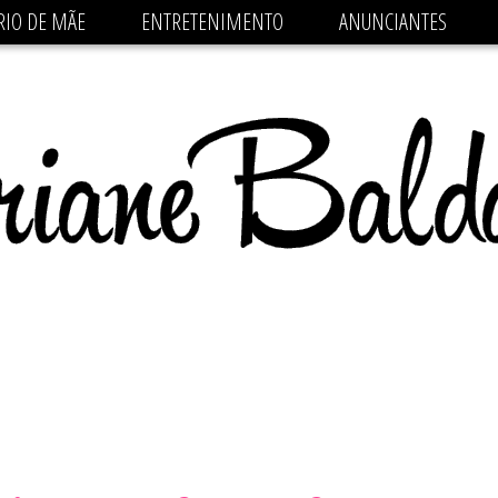
 src='https://pagead2.googlesyndication.com/pagead/js/
RIO DE MÃE
ENTRETENIMENTO
ANUNCIANTES