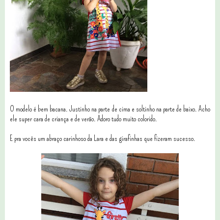
O modelo é bem bacana. Justinho na parte de cima e soltinho na parte de baixo. Acho
ele super cara de criança e de verão. Adoro tudo muito colorido.
E pra vocês um abraço carinhoso da Lara e das girafinhas que fizeram sucesso.