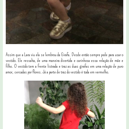
Assim que a Lara viu ela se lembrou da Girafa. Desde então sempre pede para usar o
vestido. Ele ressalta, de uma maneira divertida e carinhosa essa relação de mãe e
filho. O vestido tem a frente listrada e traz as duas girafas em uma relação de puro
amor, cercadas por flores. Já a parte de traz do vestido é toda em vermelho.