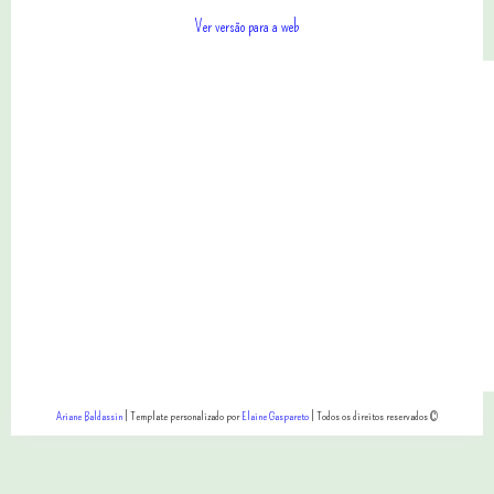
Ver versão para a web
Ariane Baldassin
| Template personalizado por
Elaine Gaspareto
| Todos os direitos reservados ©