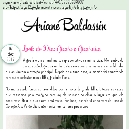
async='async' data-ad-client='ca-pub-1470782825684808'
src='https://pagead2.googlesyndication.com/pagead/js/adsbygoogle.js'/>
Look do Dia: Girafa e Girafinha
07
dez
2017
A girafa é um animal muito representativo na minha vida. Me lembro do
dia que o Zoológico da minha cidade recebeu uma mamãe e uma filhinha
e elas viraram a atração principal. Depois de alguns anos, a mamãe foi transferida
para outro zoológico mas a filha, já adulta ficou.
No ano passado fomos surpreendidos com a morte da girafa filha. E todas as vezes
que passamos pelo zoológico bate aquela saudade ao olhar o lugar em que ela
costumava ficar e que agora está vazio. Por isso, quando vi esse vestido lindo da
Coleção Alto Verão Elian, não hesitei em ter uma para a Lara: