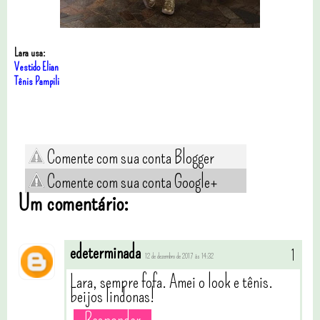
Lara usa:
Vestido Elian
Tênis Pampili
Comente com sua conta Blogger
Comente com sua conta Google+
Um comentário:
edeterminada
12 de dezembro de 2017 às 14:32
Lara, sempre fofa. Amei o look e tênis.
beijos lindonas!
Responder