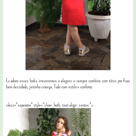
Eu adoro esses looks irreverentes e alegres e sempre combino com tênis pra ficar
bem descolado, jeitinho criança. Tudo com estilo e conforto.
class="separator" style="clear: both; text-align: center;">