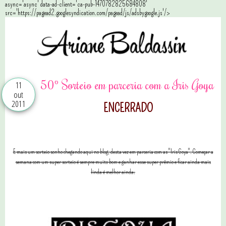
async='async' data-ad-client='ca-pub-1470782825684808'
src='https://pagead2.googlesyndication.com/pagead/js/adsbygoogle.js'/>
50º Sorteio em parceria com a Iris Goya
11
out
2011
ENCERRADO
E mais um sorteio sonho chegando aqui no blog, desta vez em parceria com as "Iris Goya". Começar a
semana com um super sorteio é sempre muito bom e ganhar esse super prêmio e ficar ainda mais
linda é melhor ainda.