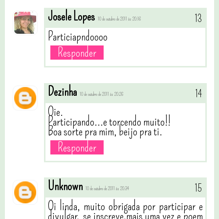
Josele Lopes
10 de outubro de 2011 às 20:16
Particiapndoooo
Responder
Dezinha
10 de outubro de 2011 às 20:26
Oie.
Participando...e torcendo muito!!
Boa sorte pra mim, beijo pra ti.
Responder
Unknown
10 de outubro de 2011 às 20:34
Oi linda, muito obrigada por participar e
divulgar, se inscreve mais uma vez e poem