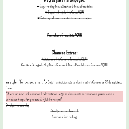
Regras para Participação:
♥
Seguir o blog Meus Sonhos & Meus Pesadelos
♥ Seguir o blog da Iris Goya AQUI
♥ Deixar qualquer comentário nesta postagem
Preencher o formulário AQUI!
Chances Extras:
Adicionar a Iris Goya no Facebook AQUI!
Curtir a fã page do Blog Meus Sonhos & Meus Pesadelos no facebook AQUI!
an style="font-size: small;">
Seguir os twitters @abaldassin e @IrisGoya e dar RT da seguinte
frase:
"Quero um novo look usando o lindo vestido que @abaldassin está sorteando em parceria com a
@IrisGoya http://migre.me/5SPjM. Participe!"
Divulgar no seu blog
Divulgar no seu facebook
Assinar a feed do blog