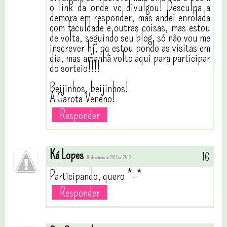
o link da onde vc divulgou! Desculpa a
demora em responder, mas andei enrolada
com faculdade e outras coisas, mas estou
de volta, seguindo seu blog, só não vou me
inscrever hj, pq estou pondo as visitas em
dia, mas amanhã volto aqui para participar
do sorteio!!!!
Beijinhos, beijinhos!
A Garota Veneno!
Responder
Ká Lopes
10 de outubro de 2011 às 21:13
Participando, quero *-*
Responder