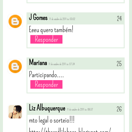
J Gomes
11 de outubro de 2011 às 03:02
Eeeu quero também!
Responder
Mariana
11 de outubro de 2011 às 07:34
Participando....
Responder
Liz Albuquerque
11 de outubro de 2011 às 08:37
mto legal o sorteio!!!
http://theredlilshoes.blogspot.com/