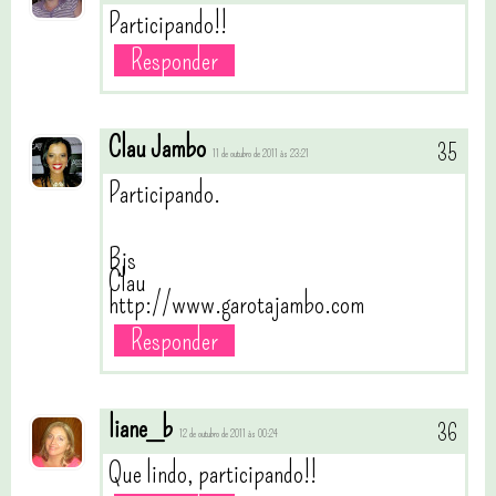
Participando!!
Responder
Clau Jambo
11 de outubro de 2011 às 23:21
Participando.
Bjs
Clau
http://www.garotajambo.com
Responder
liane_b
12 de outubro de 2011 às 00:24
Que lindo, participando!!