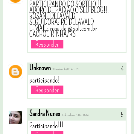
PARTICIPANDO DO SORTEIO!!!
ADORO DE PAIXÃO O SEU BLOG!!!
ROSANE DELAVALD
SEGUIDORA: RO DELAVALD
E-MAIL; rosa.del@bol.com.br
CACHOEIRINHA/RS
Responder
Unknown
10 de outubro de 2011 às 15:21
participando!
Responder
Sandra Nunes
10 de outubro de 2011 às 15:56
Participando!!!