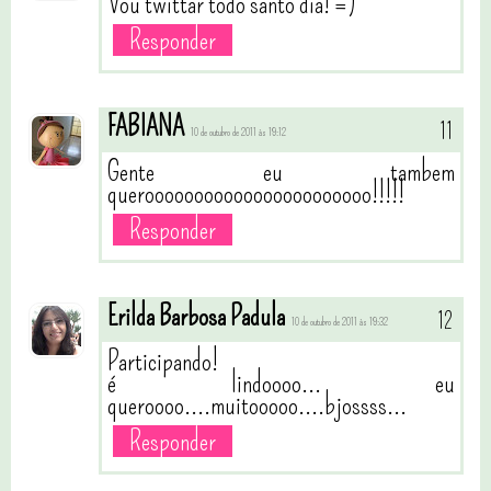
Vou twittar todo santo dia! =)
Responder
FABIANA
10 de outubro de 2011 às 19:12
Gente eu tambem
querooooooooooooooooooooooo!!!!!
Responder
Erilda Barbosa Padula
10 de outubro de 2011 às 19:32
Participando!
é lindoooo... eu
queroooo....muitooooo....bjossss...
Responder