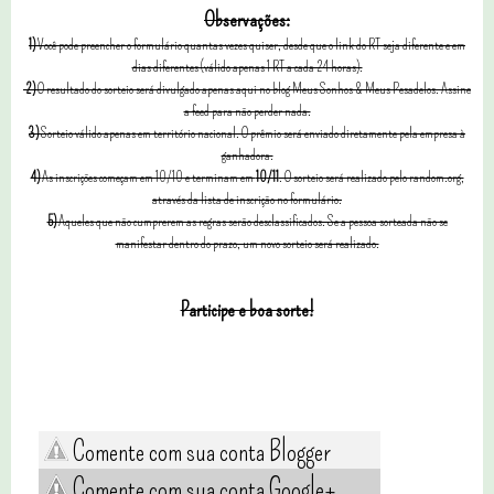
Observações:
1)
Você pode preencher o formulário quantas vezes quiser, desde que o link do RT seja diferente e em
dias diferentes (válido apenas 1 RT a cada 24 horas).
2)
O resultado do sorteio será divulgado apenas aqui no blog Meus Sonhos & Meus Pesadelos. Assine
a feed para não perder nada.
3)
Sorteio válido apenas em território nacional. O prêmio será enviado diretamente pela empresa à
ganhadora.
4)
As inscrições começam em 10/10 e terminam em
10/11
. O sorteio será realizado pelo random.org,
através da lista de inscrição no formulário.
5)
Aqueles que não cumprerem as regras serão desclassificados. Se a pessoa sorteada não se
manifestar dentro do prazo, um novo sorteio será realizado.
Participe e boa sorte!
Comente com sua conta Blogger
Comente com sua conta Google+