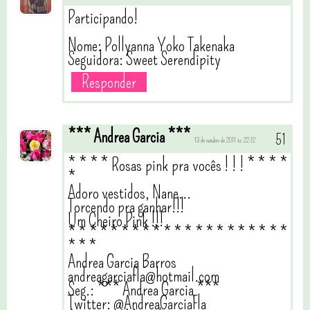
Participando!
Nome: Pollyanna Yoko Takenaka
Seguidora: Sweet Serendipity
Responder
*** Andrea Garcia ***
13 de outubro de 2011 às 22:12
* * * * Rosas pink pra vocês ! ! ! * * * *
*
Adoro vestidos, Nane...
Torcendo pra ganhar!!!
Um Cheiro Pink !!!
* * * * * * * * * * * * * * * * * * * * *
* * *
Andrea Garcia Barros
andreagarciafla@hotmail.com
Seg.: *** Andrea Garcia ***
Twitter: @AndreaGarciaFla