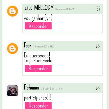
♫♫ MELLODY
16 de outubro de 2011 às 22:26
vou ganhar (yn)
Responder
Feer
17 de outubro de 2011 às 14:23
Eu querooooo!
To participando
Responder
fichmam
17 de outubro de 2011 às 15:53
participando!!!
Responder