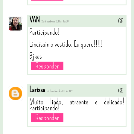
VAN
22 de outubro de 2011 às 12:50
Participando!
Lindíssimo vestido. Eu quero!!!!!
Bjkas
Responder
Larissa
22 de outubro de 2011 às 18:44
Muito lindo, atraente e delicado!
Participando!
Responder