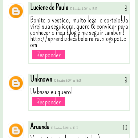
Luciene de Paula
10 de outubro de 2011 às 17:13
Bonito o vestido, muito legal o sorteio!Ja
virei sua seguidora, quero te convidar para
conhecer o meu blog e me seguir tambem!
http://aprendizdecabeleireira.blogspot.c
om
Responder
Unknown
10 de outubro de 2011 às 18:51
Uebaaaa eu quero!
Responder
Aruanda
10 de outubro de 2011 às 19:09