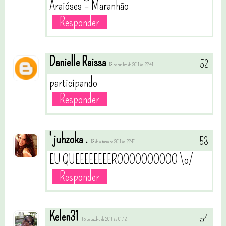
Araióses – Maranhão
Responder
Danielle Raissa
13 de outubro de 2011 às 22:41
participando
Responder
' juhzoka .
13 de outubro de 2011 às 22:51
EU QUEEEEEEEEROOOOOOOOOO \o/
Responder
Kelen31
15 de outubro de 2011 às 01:42