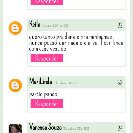
Responder
Keila
11 de outubro de 2011 às 16:20
quero tanto pra dar ele pra minha mae
nunca posso dar nada e ela vai ficar linda
com esse vestido
Responder
MariLinda
11 de outubro de 2011 às 17:41
participando
Responder
Vanessa Souza
11 de outubro de 2011 às 19:09