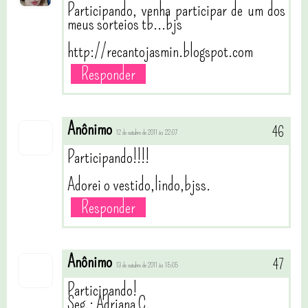
Participando, venha participar de um dos
meus sorteios tb...bjs
http://recantojasmin.blogspot.com
Responder
Anônimo
12 de outubro de 2011 às 22:07
Participando!!!!
Adorei o vestido,lindo,bjss.
Responder
Anônimo
13 de outubro de 2011 às 15:05
Participando!
Seg.: Adriana C.