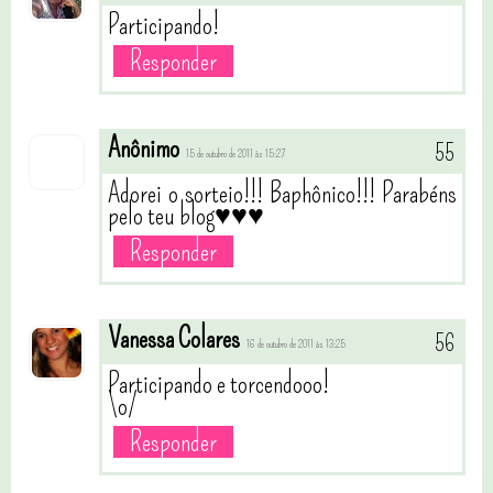
Participando!
Responder
Anônimo
15 de outubro de 2011 às 15:27
Adorei o sorteio!!! Baphônico!!! Parabéns
pelo teu blog♥♥♥
Responder
Vanessa Colares
16 de outubro de 2011 às 13:25
Participando e torcendooo!
\o/
Responder