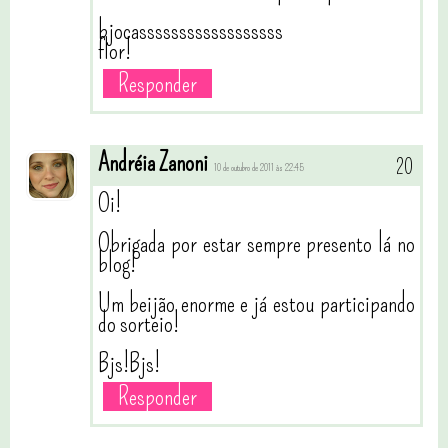
bjocassssssssssssssssss
flor!
Responder
Andréia Zanoni
10 de outubro de 2011 às 22:45
Oi!
Obrigada por estar sempre presento lá no
blog!
Um beijão enorme e já estou participando
do sorteio!
Bjs!Bjs!
Responder