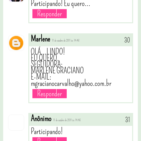
Participando! Eu quero...
Responder
Marlene
11 de outubro de 2011 às 14:46
OLÁ...LINDO!
EU QUERO.
SEGUIDORA:
MARLENE GRACIANO
E-MAIL:
mgracianocarvalho@yahoo.com.br
Responder
Anônimo
11 de outubro de 2011 às 14:46
Participando!