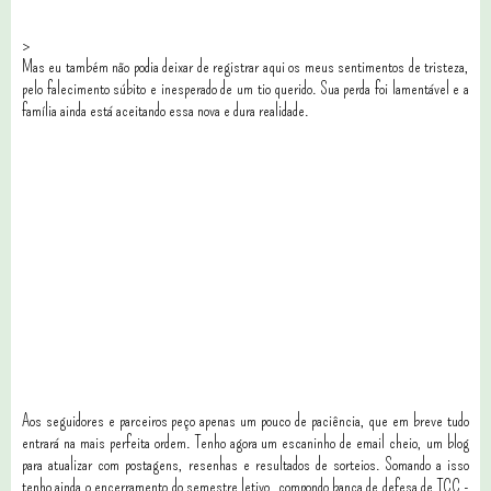
>
Mas eu também não podia deixar de registrar aqui os meus sentimentos de tristeza,
pelo falecimento súbito e inesperado de um tio querido. Sua perda foi lamentável e a
família ainda está aceitando essa nova e dura realidade.
Aos seguidores e parceiros peço apenas um pouco de paciência, que em breve tudo
entrará na mais perfeita ordem. Tenho agora um escaninho de email cheio, um blog
para atualizar com postagens, resenhas e resultados de sorteios. Somando a isso
tenho ainda o encerramento do semestre letivo, compondo banca de defesa de TCC -