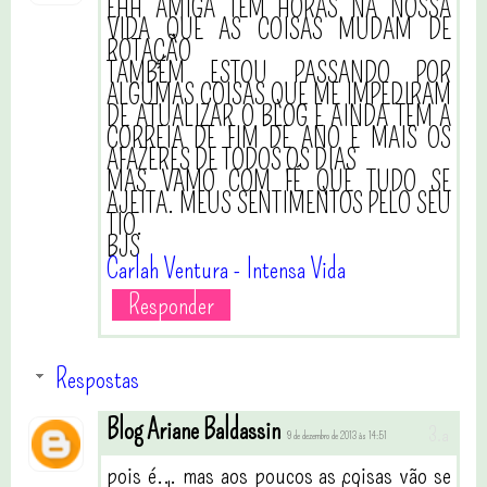
EHH AMIGA TEM HORAS NA NOSSA
VIDA QUE AS COISAS MUDAM DE
ROTAÇÃO
TAMBÉM ESTOU PASSANDO POR
ALGUMAS COISAS QUE ME IMPEDIRAM
DE ATUALIZAR O BLOG E AINDA TEM A
CORREIA DE FIM DE ANO E MAIS OS
AFAZERES DE TODOS OS DIAS
MAS VAMO COM FÉ QUE TUDO SE
AJEITA. MEUS SENTIMENTOS PELO SEU
TIO.
BJS
Carlah Ventura - Intensa Vida
Responder
Respostas
Blog Ariane Baldassin
9 de dezembro de 2013 às 14:51
pois é... mas aos poucos as coisas vão se