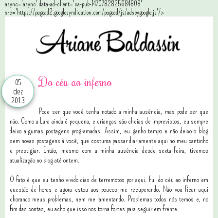
async='async' data-ad-client='ca-pub-1470782825684808'
src='https://pagead2.googlesyndication.com/pagead/js/adsbygoogle.js'/>
Do céu ao inferno
05
dez
2013
Pode ser que você tenha notado a minha ausência, mas pode ser que
não. Como a Lara ainda é pequena, e crianças são cheias de imprevistos, eu sempre
deixo algumas postagens programadas. Assim, eu ganho tempo e não deixo o blog
sem novas postagens à você, que costuma passar diariamente aqui no meu cantinho
e prestigiar. Então, mesmo com a minha ausência desde sexta-feira, tivemos
atualização no blog até ontem.
O fato é que eu tenho vivido dias de terremotos por aqui. Fui do céu ao inferno em
questão de horas e agora estou aos poucos me recuperando. Não vou ficar aqui
chorando meus problemas, nem me lamentando. Problemas todos nós temos e, no
fim das contas, eu acho que isso nos torna fortes para seguir em frente.