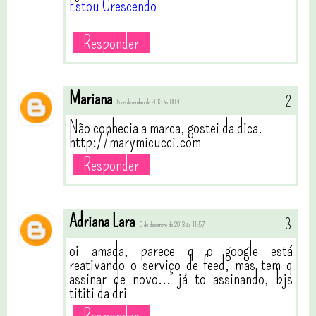
Estou Crescendo
Responder
Mariana
5 de dezembro de 2013 às 00:41
Não conhecia a marca, gostei da dica.
http://marymicucci.com
Responder
Adriana Lara
5 de dezembro de 2013 às 11:57
oi amada, parece q o google está
reativando o serviço de feed, mas tem q
assinar de novo... já to assinando, bjs
tititi da dri
Responder