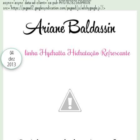
async='async' data-ad-client='ca-pub-1470782825684808'
src='https://pagead2.googlesyndication.com/pagead/js/adsbygoogle.js'/>
linha Hydratta Hidratação Refrescante
04
dez
2013