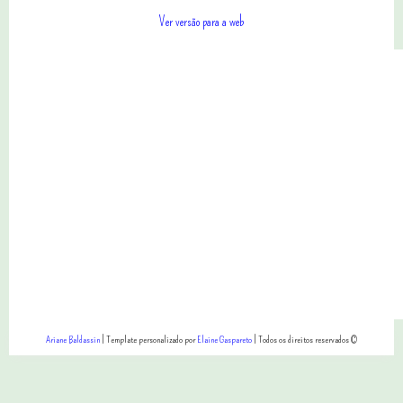
Ver versão para a web
Ariane Baldassin
| Template personalizado por
Elaine Gaspareto
| Todos os direitos reservados ©