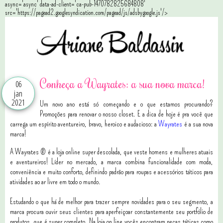
async='async' data-ad-client='ca-pub-1470782825684808'
src='https://pagead2.googlesyndication.com/pagead/js/adsbygoogle.js'/>
Conheça a Wayrates: a sua nova marca!
06
jan
2021
Um novo ano está só começando e o que estamos procurando?
Promoções para renovar o nosso closet. E a dica de hoje é pra você que
carrega um espírito aventureiro, bravo, heroico e audacioso: a
Wayrates
é a sua nova
marca!
A Wayrates ® é a loja online super descolada, que veste homens e mulheres atuais
e aventureiros! Líder no mercado, a marca combina funcionalidade com moda,
conveniência e muito conforto, definindo padrão para roupas e acessórios táticos para
atividades ao ar livre em todo o mundo.
Estudando o que há de melhor para trazer sempre novidades para o seu segmento, a
marca procura ouvir seus clientes para aperfeiçoar constantemente seu portfólio de
produtos, que é super completo. Na loja on line vocês encontram peças táticas como