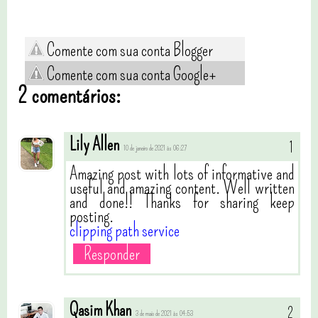
Comente com sua conta Blogger
Comente com sua conta Google+
2 comentários:
Lily Allen
10 de janeiro de 2021 às 06:27
Amazing post with lots of informative and
useful and amazing content. Well written
and done!! Thanks for sharing keep
posting.
clipping path service
Responder
Qasim Khan
3 de maio de 2021 às 04:53