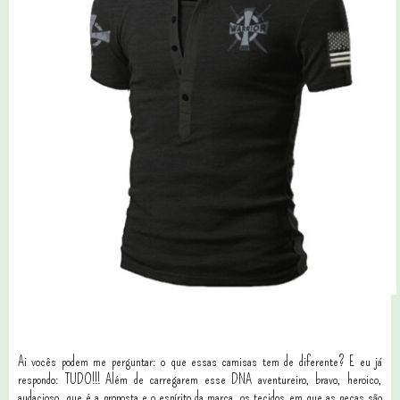
Ai vocês podem me perguntar: o que essas camisas tem de diferente? E eu já
respondo: TUDO!!! Além de carregarem esse DNA aventureiro, bravo, heroico,
audacioso, que é a proposta e o espírito da marca, os tecidos em que as peças são