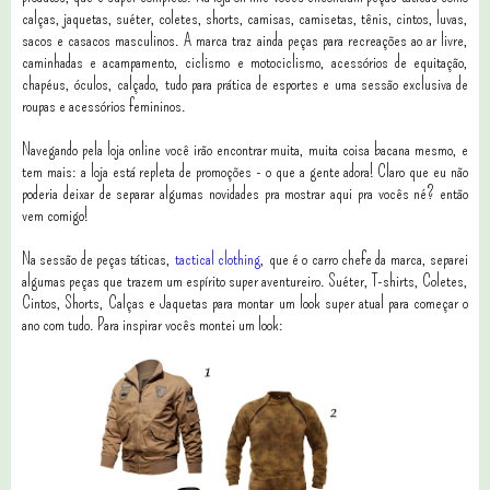
calças, jaquetas, suéter, coletes, shorts, camisas, camisetas, tênis, cintos, luvas,
sacos e casacos masculinos. A marca traz ainda peças para recreações ao ar livre,
caminhadas e acampamento, ciclismo e motociclismo, acessórios de equitação,
chapéus, óculos, calçado, tudo para prática de esportes e uma sessão exclusiva de
roupas e acessórios femininos.
Navegando pela loja online você irão encontrar muita, muita coisa bacana mesmo, e
tem mais: a loja está repleta de promoções - o que a gente adora! Claro que eu não
poderia deixar de separar algumas novidades pra mostrar aqui pra vocês né? então
vem comigo!
Na sessão de peças táticas,
tactical clothing
, que é o carro chefe da marca, separei
algumas peças que trazem um espírito super aventureiro. Suéter, T-shirts, Coletes,
Cintos, Shorts, Calças e Jaquetas para montar um look super atual para começar o
ano com tudo. Para inspirar vocês montei um look: