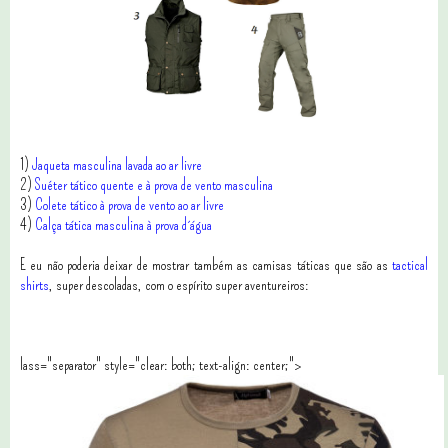
1)
Jaqueta masculina lavada ao ar livre
2)
Suéter tático quente e à prova de vento masculina
3)
Colete tático à prova de vento ao ar livre
4)
Calça tática masculina à prova d´água
E eu não poderia deixar de mostrar também as camisas táticas que são as
tactical
shirts
, super descoladas, com o espírito super aventureiros:
lass="separator" style="clear: both; text-align: center;">