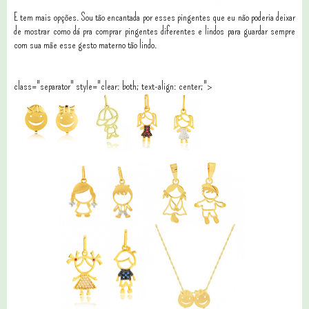
E tem mais opções. Sou tão encantada por esses pingentes que eu não poderia deixar
de mostrar como dá pra comprar pingentes diferentes e lindos para guardar sempre
com sua mãe esse gesto materno tão lindo.
class="separator" style="clear: both; text-align: center;">