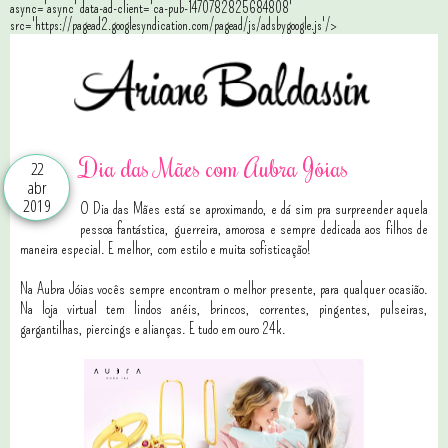
async='async' data-ad-client='ca-pub-1470782825684808'
src='https://pagead2.googlesyndication.com/pagead/js/adsbygoogle.js'/>
Dia das Mães com Aubra Jóias
22
abr
2019
O Dia das Mães está se aproximando, e dá sim pra surpreender aquela
pessoa fantástica, guerreira, amorosa e sempre dedicada aos filhos de
maneira especial. E melhor, com estilo e muita sofisticação!
Na Aubra Jóias vocês sempre encontram o melhor presente, para qualquer ocasião.
Na loja virtual tem lindos anéis, brincos, correntes, pingentes, pulseiras,
gargantilhas, piercings e alianças. E tudo em ouro 24k.