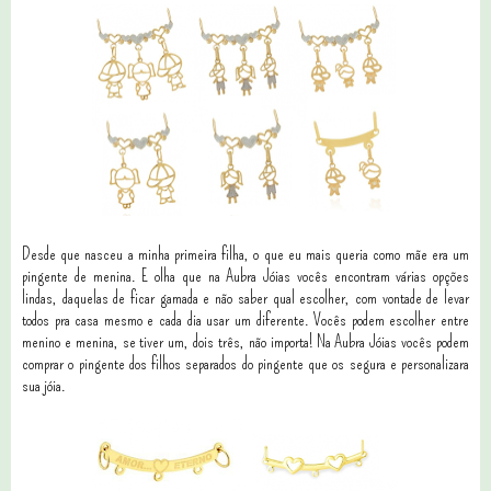
Desde que nasceu a minha primeira filha, o que eu mais queria como mãe era um
pingente de menina. E olha que na Aubra Jóias vocês encontram várias opções
lindas, daquelas de ficar gamada e não saber qual escolher, com vontade de levar
todos pra casa mesmo e cada dia usar um diferente. Vocês podem escolher entre
menino e menina, se tiver um, dois três, não importa! Na Aubra Jóias vocês podem
comprar o pingente dos filhos separados do pingente que os segura e personalizara
sua jóia.