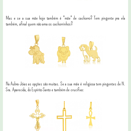
Mas e se a sua mãe hoje também é "mãe" de cachorro? Tem pingente pra ela
também, afinal quem não ama os cachorrinhos?
Na Aubra Jóias as opções são muitas. Se a sua mãe é religiosa tem pingentes de N.
Sra. Aparecida, do Espírito Santo e também de crucifixo: