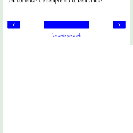
‹
›
Ver versão para a web