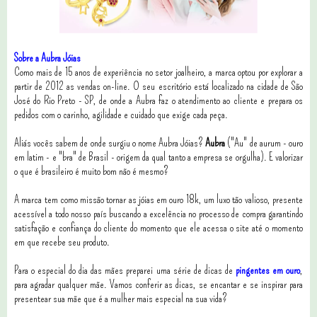
Sobre a Aubra Jóias
Como mais de 15 anos de experiência no setor joalheiro, a marca optou por explorar a
partir de 2012 as vendas on-line. O seu escritório está localizado na cidade de São
José do Rio Preto - SP, de onde a Aubra faz o atendimento ao cliente e prepara os
pedidos com o carinho, agilidade e cuidado que exige cada peça.
Aliás vocês sabem de onde surgiu o nome Aubra Jóias?
Aubra
("Au" de aurum - ouro
em latim - e "bra" de Brasil - origem da qual tanto a empresa se orgulha). E valorizar
o que é brasileiro é muito bom não é mesmo?
A marca tem como missão tornar as jóias em ouro 18k, um luxo tão valioso, presente
acessível a todo nosso país buscando a excelência no processo de compra garantindo
satisfação e confiança do cliente do momento que ele acessa o site até o momento
em que recebe seu produto.
Para o especial do dia das mães preparei uma série de dicas de
pingentes em ouro
,
para agradar qualquer mãe. Vamos conferir as dicas, se encantar e se inspirar para
presentear sua mãe que é a mulher mais especial na sua vida?