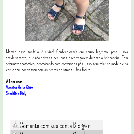
Mamãe essa sandália é divina! Confeccionada em couro legítimo, possui sola
antiderrapante, que não deixa as pequenas escorregarem durante a brincadeira. Tem
o formato anatômico, acomodando com conforto os pés. Isso sem falar no modelo e na
cor: o azul contrastou com as pedras de strass. Uma fofura.
A Lara usa:
Vestido Hello Kitty
Sandálias Kidy
Comente com sua conta Blogger