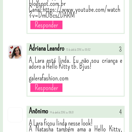
blogspot.com.br
Canal:https://www.youtube.com/watch
?v=DmO8csZDARM
Responder
Adriana Leandro
13 de abril de 2016 às 00:52
A Lara está linda. Eu não sou criança e
adoro a Hello Kitty tb. Bjus!
galerafashion.com
Responder
Anônimo
14 de abril de 2016 às 09:31
A Lara ficou linda nesse look!
A Natasha também ama a Hello Kitty,