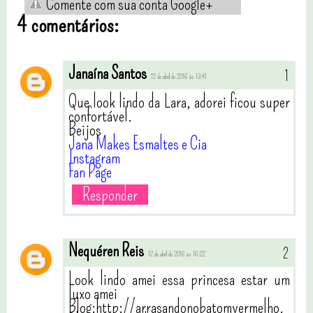
Comente com sua conta Google+
4 comentários:
Janaína Santos
12 de abril de 2016 às 13:41
Que look lindo da Lara, adorei ficou super
confortável.
Beijos
Jana Makes Esmaltes e Cia
Instagram
Fan Page
Responder
Nequéren Reis
12 de abril de 2016 às 16:22
Look lindo amei essa princesa estar um
luxo amei
Blog:http://arrasandonobatomvermelho.