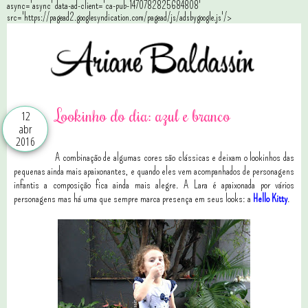
async='async' data-ad-client='ca-pub-1470782825684808'
src='https://pagead2.googlesyndication.com/pagead/js/adsbygoogle.js'/>
Lookinho do dia: azul e branco
12
abr
2016
A combinação de algumas cores são clássicas e deixam o lookinhos das
pequenas ainda mais apaixonantes, e quando eles vem acompanhados de personagens
infantis a composição fica ainda mais alegre. A Lara é apaixonada por vários
personagens mas há uma que sempre marca presença em seus looks: a
Hello Kitty
.