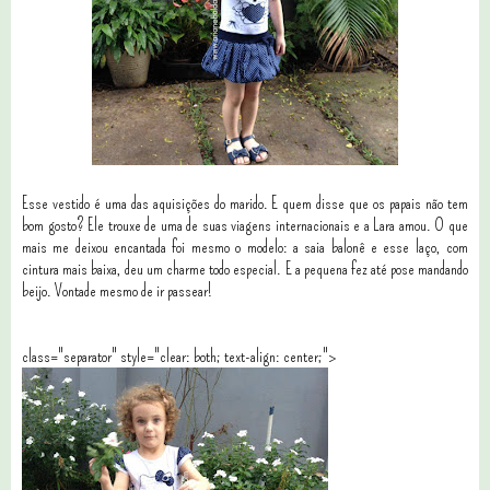
Esse vestido é uma das aquisições do marido. E quem disse que os papais não tem
bom gosto? Ele trouxe de uma de suas viagens internacionais e a Lara amou. O que
mais me deixou encantada foi mesmo o modelo: a saia balonê e esse laço, com
cintura mais baixa, deu um charme todo especial. E a pequena fez até pose mandando
beijo. Vontade mesmo de ir passear!
class="separator" style="clear: both; text-align: center;">