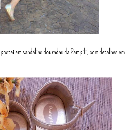
apostei em sandálias douradas da Pampili, com detalhes em