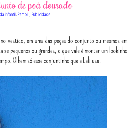
junto de poá dourado
a infantil
,
Pampili
,
Publicidade
 no vestido, em uma das peças do conjunto ou mesmos em
rta se pequenos ou grandes, o que vale é montar um lookinho
empo. Olhem só esse conjuntinho que a Lali usa.