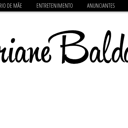
 src='https://pagead2.googlesyndication.com/pagead/js/
RIO DE MÃE
ENTRETENIMENTO
ANUNCIANTES