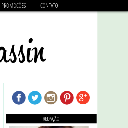
adsbygoogle.js'/>
PROMOÇÕES
CONTATO
REDAÇÃO