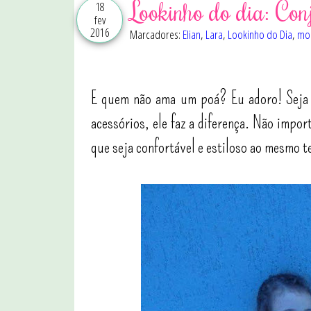
Lookinho do dia: Con
18
fev
2016
Marcadores:
Elian
,
Lara
,
Lookinho do Dia
,
mod
E quem não ama um poá? Eu adoro! Seja
acessórios, ele faz a diferença. Não impo
que seja confortável e estiloso ao mesmo t