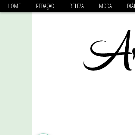
async='async' data-ad-client='ca-pub-1470782825684808'
HOME
REDAÇÃO
BELEZA
MODA
DIÁ