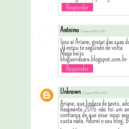
Responder
Anônimo
2 de janeiro de 2016 às 23:10
Isso aí Ariane, gostei das suas 
Já estou te seguindo de volta
Mega beijo
blogueirasara.blogspot.com.br
Responder
Unknown
3 de janeiro de 2016 às 14:46
Ariane, que lindeza de texto, ado
Realmente 2015 não foi um ano
confiança de que esse novo an
custa nada. Adorei o seu blog. B