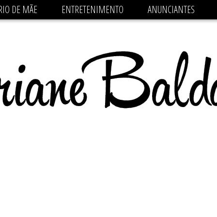
 src='https://pagead2.googlesyndication.com/pagead/js/
RIO DE MÃE
ENTRETENIMENTO
ANUNCIANTES