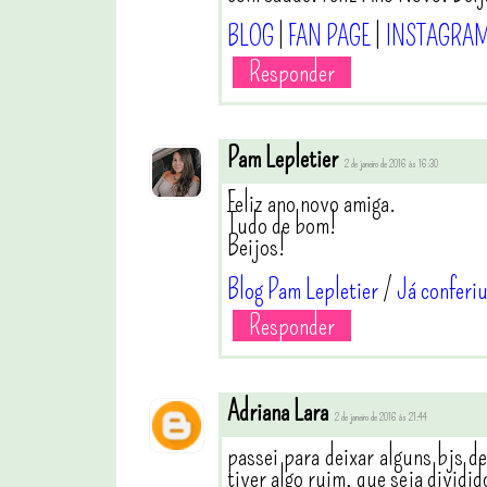
BLOG
|
FAN PAGE
|
INSTAGRA
Responder
Pam Lepletier
2 de janeiro de 2016 às 16:30
Feliz ano novo amiga.
Tudo de bom!
Beijos!
Blog Pam Lepletier
/
Já conferi
Responder
Adriana Lara
2 de janeiro de 2016 às 21:44
passei para deixar alguns bjs 
tiver algo ruim, que seja divid