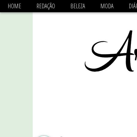
async='async' data-ad-client='ca-pub-1470782825684808'
HOME
REDAÇÃO
BELEZA
MODA
DIÁ