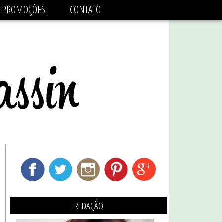
adsbygoogle.js'/>
PROMOÇÕES
CONTATO
REDAÇÃO