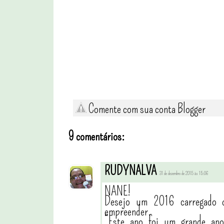
Comente com sua conta Blogger
9 comentários:
RUDYNALVA
31 de dezembro de 2015 às 15:06
NANE!
Desejo um 2016 carregado d
empreender.
“Este ano foi um grande ano