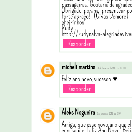
passageiras. Gostaria de agrad
Obrigado por me presentear co
Forte abraço!” (Givas Demore)
cheirinhos
Rudy
http://rudynalva-alegriadevi
Responder
micheli martins
31 de dezembro de 2015 às 16:03
Feliz ano novo,sucesso!♥
Responder
Aleks Nogueira
2 de janeiro de 2016 às 01:01
Amiga, que esse novo ano que che
com saúde. Feliz Ano Novo. Beij