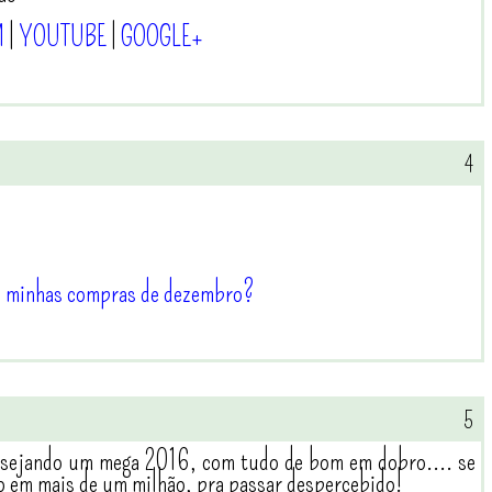
M
|
YOUTUBE
|
GOOGLE+
u minhas compras de dezembro?
desejando um mega 2016, com tudo de bom em dobro.... se
ido em mais de um milhão, pra passar despercebido!