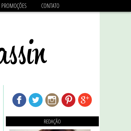
adsbygoogle.js'/>
PROMOÇÕES
CONTATO
REDAÇÃO