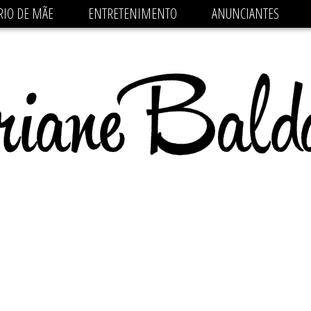
 src='https://pagead2.googlesyndication.com/pagead/js/
RIO DE MÃE
ENTRETENIMENTO
ANUNCIANTES