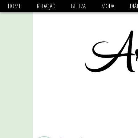
async='async' data-ad-client='ca-pub-1470782825684808'
HOME
REDAÇÃO
BELEZA
MODA
DIÁ