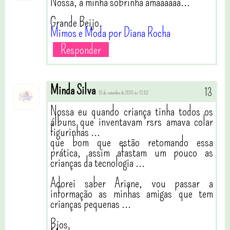
Nossa, a minha sobrinha amaaaaaa...
Grande Beijo.
Mimos e Moda por Diana Rocha
Responder
Minda Silva
10 de setembro de 2015 às 12:52
Nossa eu quando criança tinha todos os
álbuns que inventavam rsrs amava colar
figurinhas ...
que bom que estão retomando essa
prática, assim afastam um pouco as
crianças da tecnologia ...
Adorei saber Ariane, vou passar a
informação as minhas amigas que tem
crianças pequenas ...
Bjos