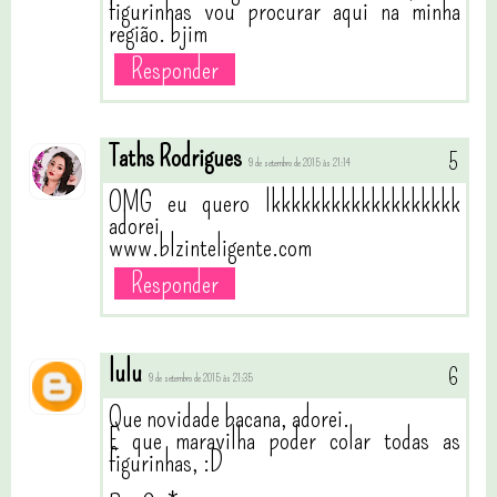
figurinhas vou procurar aqui na minha
região. bjim
Responder
Taths Rodrigues
9 de setembro de 2015 às 21:14
OMG eu quero lkkkkkkkkkkkkkkkkkkk
adorei
www.blzinteligente.com
Responder
lulu
9 de setembro de 2015 às 21:35
Que novidade bacana, adorei.
E que maravilha poder colar todas as
figurinhas, :D