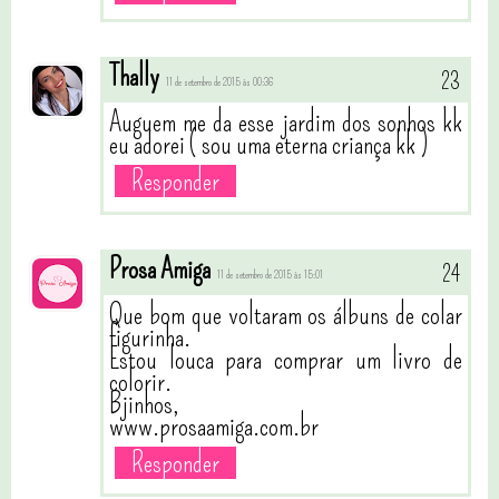
Thally
11 de setembro de 2015 às 00:36
Auguem me da esse jardim dos sonhos kk
eu adorei ( sou uma eterna criança kk )
Responder
Prosa Amiga
11 de setembro de 2015 às 15:01
Que bom que voltaram os álbuns de colar
figurinha.
Estou louca para comprar um livro de
colorir.
Bjinhos,
www.prosaamiga.com.br
Responder