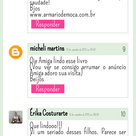
saudade!
Bjos
www.armariodemoca.com.br
Responder
micheli martins
10 de setembro de 2015 às 00:42
Oie Amiga lindo esse livro
(Vou ver se consigo arrumar o anúncio
Amiga adoro sua visita)
Beijos
Responder
Érika Costurarte
10 de setembro de 2015 às 09:35
Que lindooo!!!
Vi um seriado desses filhos. Parece ser