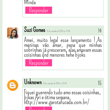
Minda
Responder
Suzi Gomes
10 de setembro de 2015 às 14:18
Amei, muito legal esse lançamento ! As
meninas vão amar, pena que minhas
sobrinhas já cresceram, elas amavam essas
coisinhas qnd menores hehe bjoks
Responder
Unknown
10 de setembro de 2015 às 15:42
Fiquei querendo tudo amo essas coisinhas,
bjkas Ari e ótima semana
http://www.garotafucada.com.br/