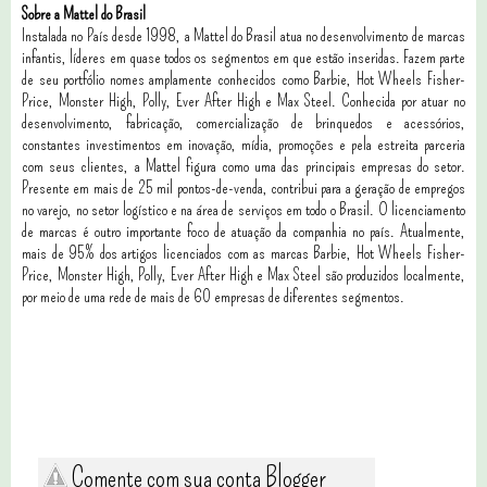
Sobre a Mattel do Brasil
Instalada no País desde 1998, a Mattel do Brasil atua no desenvolvimento de marcas
infantis, líderes em quase todos os segmentos em que estão inseridas. Fazem parte
de seu portfólio nomes amplamente conhecidos como Barbie, Hot Wheels Fisher-
Price, Monster High, Polly, Ever After High e Max Steel. Conhecida por atuar no
desenvolvimento, fabricação, comercialização de brinquedos e acessórios,
constantes investimentos em inovação, mídia, promoções e pela estreita parceria
com seus clientes, a Mattel figura como uma das principais empresas do setor.
Presente em mais de 25 mil pontos-de-venda, contribui para a geração de empregos
no varejo, no setor logístico e na área de serviços em todo o Brasil. O licenciamento
de marcas é outro importante foco de atuação da companhia no país. Atualmente,
mais de 95% dos artigos licenciados com as marcas Barbie, Hot Wheels Fisher-
Price, Monster High, Polly, Ever After High e Max Steel são produzidos localmente,
por meio de uma rede de mais de 60 empresas de diferentes segmentos.
Comente com sua conta Blogger