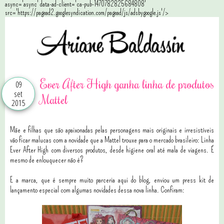
async='async' data-ad-client='ca-pub-1470782825684808'
src='https://pagead2.googlesyndication.com/pagead/js/adsbygoogle.js'/>
Ever After High ganha linha de produtos
09
set
Mattel
2015
Mãe e filhas que são apaixonadas pelas personagens mais originais e irresistíveis
vão ficar malucas com a novidade que a Mattel trouxe para o mercado brasileiro: Linha
Ever After High com diversos produtos, desde higiene oral até mala de viagens. É
mesmo de enlouquecer não é?
E a marca, que é sempre muito parceria aqui do blog, enviou um press kit de
lançamento especial com algumas novidades dessa nova linha. Confiram: