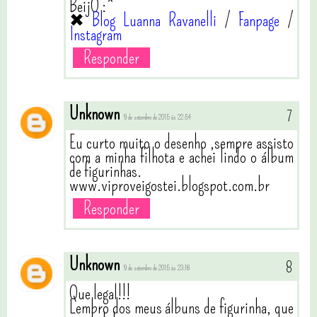
BeijO :*
✖
Blog Luanna Ravanelli
/
Fanpage
/
Instagram
Responder
Unknown
9 de setembro de 2015 às 22:54
Eu curto muito o desenho ,sempre assisto
com a minha filhota e achei lindo o álbum
de figurinhas.
www.viproveigostei.blogspot.com.br
Responder
Unknown
9 de setembro de 2015 às 23:18
Que legal!!!
Lembro dos meus álbuns de figurinha, que