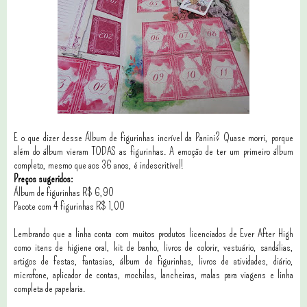
E o que dizer desse Álbum de figurinhas incrível da Panini? Quase morri, porque
além do álbum vieram TODAS as figurinhas. A emoção de ter um primeiro álbum
completo, mesmo que aos 36 anos, é indescritível!
Preços sugeridos:
Álbum de figurinhas R$ 6,90
Pacote com 4 figurinhas R$ 1,00
Lembrando que a linha conta com muitos produtos licenciados de Ever After High
como itens de higiene oral, kit de banho, livros de colorir, vestuário, sandálias,
artigos de festas, fantasias, álbum de figurinhas, livros de atividades, diário,
microfone, aplicador de contas, mochilas, lancheiras, malas para viagens e linha
completa de papelaria.