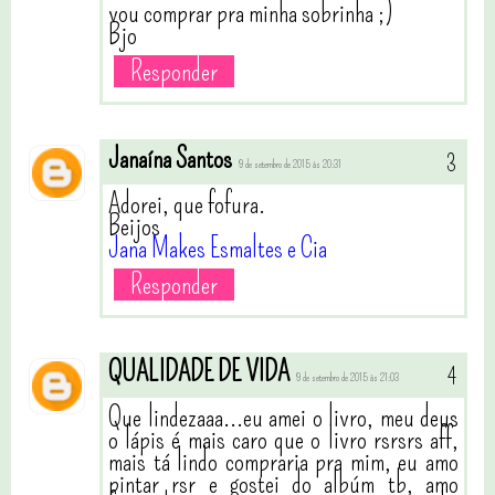
vou comprar pra minha sobrinha ;)
Bjo
Responder
Janaína Santos
9 de setembro de 2015 às 20:31
Adorei, que fofura.
Beijos
Jana Makes Esmaltes e Cia
Responder
QUALIDADE DE VIDA
9 de setembro de 2015 às 21:03
Que lindezaaa...eu amei o livro, meu deus
o lápis é mais caro que o livro rsrsrs aff,
mais tá lindo compraria pra mim, eu amo
pintar rsr e gostei do albúm tb, amo