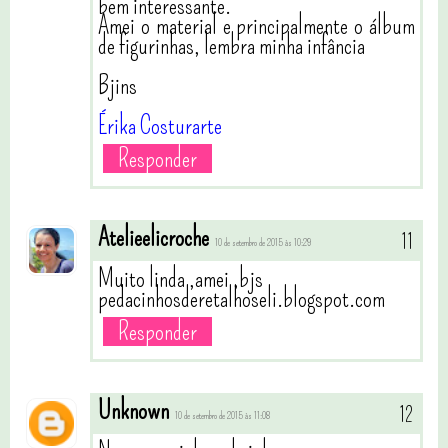
bem interessante.
Amei o material e principalmente o álbum
de figurinhas, lembra minha infância
Bjins
Érika Costurarte
Responder
Atelieelicroche
10 de setembro de 2015 às 10:29
Muito linda ,amei ,bjs
pedacinhosderetalhoseli.blogspot.com
Responder
Unknown
10 de setembro de 2015 às 11:08