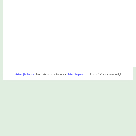
Ariane Baldassin
| Template personalizado por
Elaine Gaspareto
| Todos os direitos reservados ©