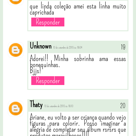
que linda coleção amei esta linha muito
caprichada
Responder
Unknown
10 de setembro de 2015 às 18:04
Adorei!! Minha sobrinha ama essas
bonequinhas.
Bjjs!
Responder
Thaty
10 de setembro de 2015 às 18:10
Ariane, eu volto a ser criança quando vejo
figuras para colorir. Posso imaginar a
alegria de completar seu álbum rsrsrs que
produtos maravilhosos!!!!