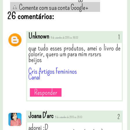
Comente com sua conta Google+
26 comentários:
Unknown
9 de setembro de 2015 às 18:53
que tudo esses produtos, amei o livro de
colorir, quero um para mim rsrsrs
beijos
Cris Artigos Femininos
Canal
Responder
Joana D'arc
9 de setembro de 2015 às 20:13
adorei :D