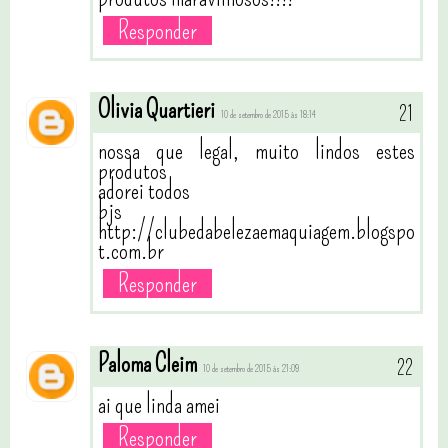
Responder
Olivia Quartieri
10 de setembro de 2015 às 18:14
nossa que legal, muito lindos estes
produtos
adorei todos
bjs
http://clubedabelezaemaquiagem.blogspo
t.com.br
Responder
Paloma Cleim
10 de setembro de 2015 às 21:09
ai que linda amei
Responder