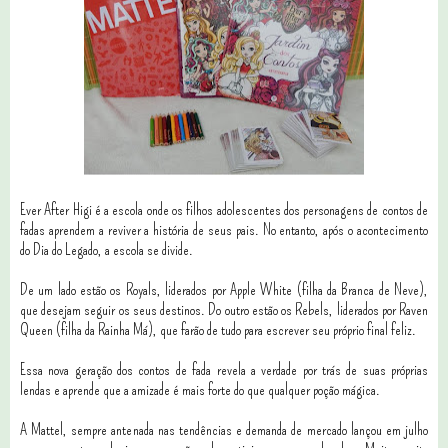
Ever After Higi é a escola onde os filhos adolescentes dos personagens de contos de
fadas aprendem a reviver a história de seus pais. No entanto, após o acontecimento
do Dia do Legado, a escola se divide.
De um lado estão os Royals, liderados por Apple White (filha da Branca de Neve),
que desejam seguir os seus destinos. Do outro estão os Rebels, liderados por Raven
Queen (filha da Rainha Má), que farão de tudo para escrever seu próprio final feliz.
Essa nova geração dos contos de fada revela a verdade por trás de suas próprias
lendas e aprende que a amizade é mais forte do que qualquer poção mágica.
A Mattel, sempre antenada nas tendências e demanda de mercado lançou em julho