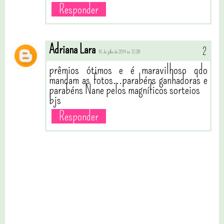
Responder
Adriana Lara
16 de julho de 2014 às 12:39
prêmios ótimos e é maravilhoso qdo
mandam as fotos...parabéns ganhadoras e
parabéns Nane pelos magníficos sorteios
bjs
Responder