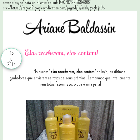
async='async' data-ad-client='ca-pub-1470782825684808'
src='https://pagead2.googlesyndication.com/pagead/js/adsbygoogle.js'/>
Elas receberam, elas contam!
15
jul
2014
No quadro "
elas receberam, elas contam
" de hoje, as últimas
ganhadoras que enviaram as fotos de seus prêmios. Lembrando que infelizmente
nem todas fazem isso, o que é uma pena!