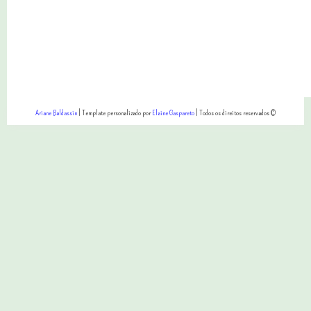
Ariane Baldassin
| Template personalizado por
Elaine Gaspareto
| Todos os direitos reservados ©