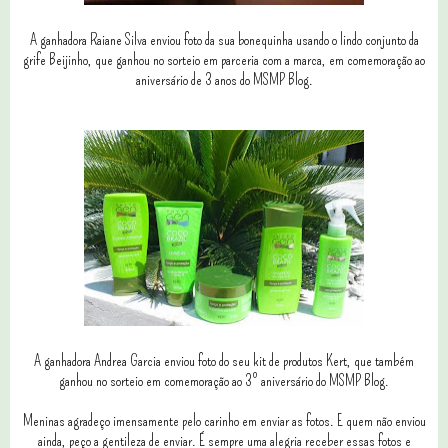
A ganhadora Raiane Silva enviou foto da sua bonequinha usando o lindo conjunto da
grife Beijinho, que ganhou no sorteio em parceria com a marca, em comemoração ao
aniversário de 3 anos do MSMP Blog.
A ganhadora Andrea Garcia enviou foto do seu kit de produtos Kert, que também
ganhou no sorteio em comemoração ao 3º aniversário do MSMP Blog.
Meninas agradeço imensamente pelo carinho em enviar as fotos. E quem não enviou
ainda, peço a gentileza de enviar. É sempre uma alegria receber essas fotos e