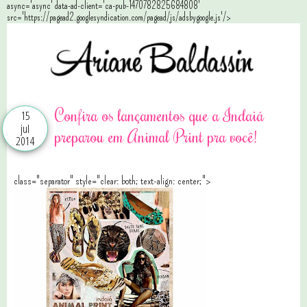
async='async' data-ad-client='ca-pub-1470782825684808'
src='https://pagead2.googlesyndication.com/pagead/js/adsbygoogle.js'/>
Confira os lançamentos que a Indaiá
15
jul
preparou em Animal Print pra você!
2014
class="separator" style="clear: both; text-align: center;">