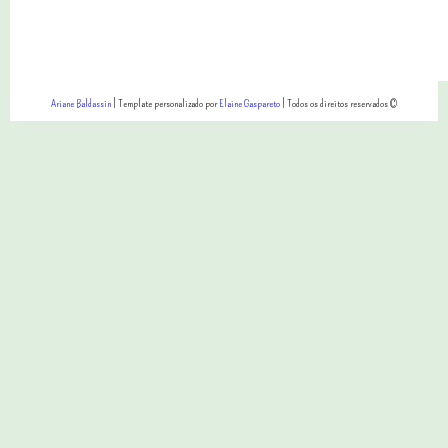
Ariane Baldassin
| Template personalizado por
Elaine Gaspareto
| Todos os direitos reservados ©