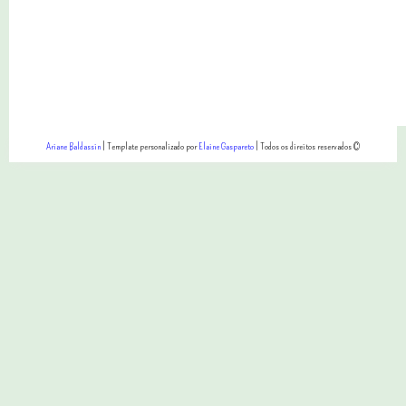
Ariane Baldassin
| Template personalizado por
Elaine Gaspareto
| Todos os direitos reservados ©