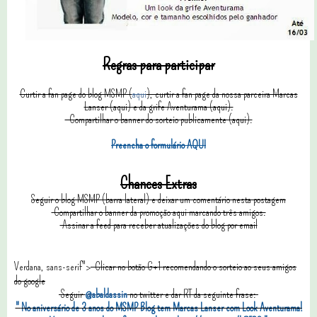
Regras para participar
Curtir a fan page do blog MSMP (
aqui
), curtir a fan page da nossa parceira Marcas
Lanser (aqui) e da grife Aventurama (aqui).
C
ompartilhar o banner do sorteio publicamente (aqui).
Preencha o formulário AQUI
Chances Extras
Seguir o blog MSMP (barra lateral) e deixar um comentário nesta postagem
Compartilhar o banner da promoção aqui marcando três amigos.
Assinar a feed para receber atualizações do blog por email
Verdana, sans-serif">
Clicar no botão G+1 recomendando o sorteio ao seus amigos
do google
Seguir
@abaldassin
no twitter e dar RT da seguinte frase:
"
No aniversário de 3 anos do MSMP Blog tem Marcas Lanser com Look Aventurama!