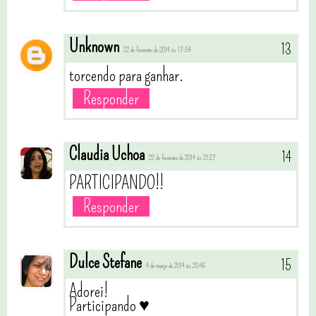
Unknown
22 de fevereiro de 2014 às 17:54
torcendo para ganhar.
Responder
Claudia Uchoa
22 de fevereiro de 2014 às 21:27
PARTICIPANDO!!
Responder
Dulce Stefane
4 de março de 2014 às 20:46
Adorei!
Participando ♥