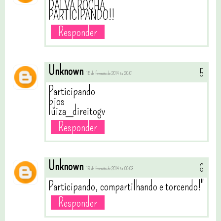
DALVA ROCHA
PARTICIPANDO!!
Responder
Unknown
15 de fevereiro de 2014 às 20:01
Participando
bjos
luiza_direitogv
Responder
Unknown
16 de fevereiro de 2014 às 00:03
Participando, compartilhando e torcendo!"
Responder