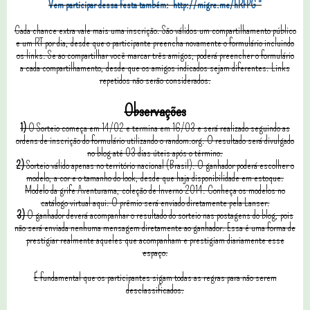
Vem participar dessa festa também:
http://migre.me/hRFPG
"
Cada chance extra vale mais uma inscrição. São válidos um compartilhamento público
e um RT por dia, desde que o participante preencha novamente o formulário incluindo
os links. Se ao compartilhar você marcar três amigos, poderá preencher o formulário
a cada compartilhamento, desde que os amigos indicados sejam diferentes. Links
repetidos não serão considerados.
Observações
1)
O Sorteio começa em 14/02 e termina em 16/03 e será realizado seguindo as
ordens de inscrição do formulário utilizando o random.org. O resultado será divulgado
no blog até 03 dias úteis após o término.
2)
Sorteio válido apenas no território nacional (Brasil). O ganhador poderá escolher o
modelo, a cor e o tamanho do look, desde que haja disponibilidade em estoque.
Modelo da grife Aventurama, coleção de Inverno 2014. Conheça os modelos no
catálogo virtual aqui. O prêmio será enviado diretamente pela Lanser.
3)
O ganhador deverá acompanhar o resultado do sorteio nas postagens do blog, pois
não será enviada nenhuma mensagem diretamente ao ganhador. Essa é uma forma de
prestigiar realmente aqueles que acompanham e prestigiam diariamente esse
espaço.
É fundamental que os participantes sigam todas as regras para não serem
desclassificados.