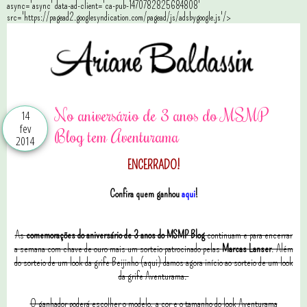
async='async' data-ad-client='ca-pub-1470782825684808'
src='https://pagead2.googlesyndication.com/pagead/js/adsbygoogle.js'/>
No aniversário de 3 anos do MSMP
14
fev
Blog tem Aventurama
2014
ENCERRADO!
Confira quem ganhou
aqui
!
As
comemorações do aniversário de 3 anos do MSMP Blog
continuam e para encerrar
a semana com chave de ouro mais um sorteio patrocinado pelas
Marcas Lanser
. Além
do sorteio de um look da grife Beijinho (aqui) damos agora início ao sorteio de um look
da grife Aventurama.
O ganhador poderá escolher o modelo, a cor e o tamanho do look Aventurama