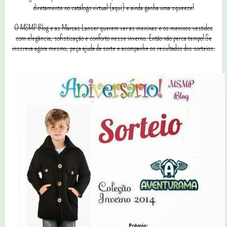
diretamente no catálogo virtual (aqui) e ainda ganha uma squeeze!
O MSMP Blog e as Marcas Lanser querem ver as meninas e os meninos vestidos
com elegância, sofisticação e conforto nesse inverno. Então não perca tempo! Se
inscreva agora mesmo, peça ajuda da sorte e acompanhe os resultados dos sorteios.