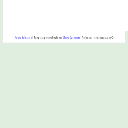
Ariane Baldassin
| Template personalizado por
Elaine Gaspareto
| Todos os direitos reservados ©