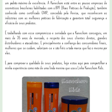
um padrão máximo de excelência. A Kanechom está entre as poucas empresas de
cosméticos brasileiras habilitadas com o BPF (Boas Práticas de Produção), também
conhecido como certificado GMP, concedido pela Anvisa, que reconhecem as
indústrias com as melhores práticas de fabricação e garantem total segurança e
eficácia de seus produtos.
É trabalhando com esse compromisso e seriedade que a Kanechom conseguiu, em
mais de 35 anos de mercado, o respeito dos seus clientes diretos, grandes
distribuidores e atacadistas. E principalmente a confiança das consumidoras finais,
mulheres que se cuidam, valorizam-se e são fiéis a toda marca que faz o mesmo por
elas.
E para comprovar a qualidade de seus produtos, hoje estou aqui para compartilhar a
minha experiência como mãe de uma linda menina que usa a Linha Kanechom Kids.