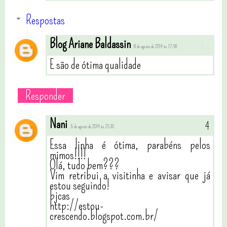
Respostas
Blog Ariane Baldassin
8 de agosto de 2014 às 17:18
E são de ótima qualidade
Responder
Nani
5 de agosto de 2014 às 21:30
Essa linha é ótima, parabéns pelos
mimos!!!!
Olá, tudo bem???
Vim retribui a visitinha e avisar que já
estou seguindo!
bjcas
http://estou-
crescendo.blogspot.com.br/