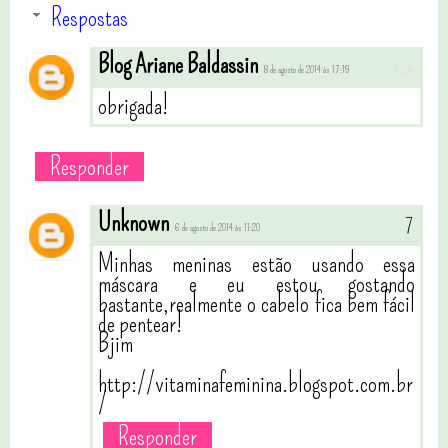
Respostas
Blog Ariane Baldassin
8 de agosto de 2014 às 17:19
obrigada!
Responder
Unknown
6 de agosto de 2014 às 11:20
Minhas meninas estão usando essa
máscara e eu estou gostando
bastante,realmente o cabelo fica bem fácil
de pentear!
Bjim
http://vitaminafeminina.blogspot.com.br
/
Responder