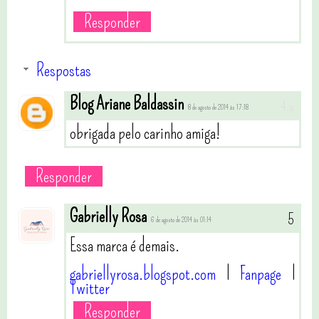
Responder
Respostas
Blog Ariane Baldassin
8 de agosto de 2014 às 17:18
obrigada pelo carinho amiga!
Responder
Gabrielly Rosa
6 de agosto de 2014 às 01:14
Essa marca é demais.
gabriellyrosa.blogspot.com
l
Fanpage
l
Twitter
Responder