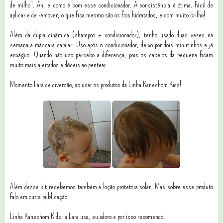
de milho". Ah, e como é bom esse condicionador. A consistência é ótima. Fácil de
aplicar e de remover, o que fica mesmo são os fios hidratados, e com muito brilho!
Além da dupla dinâmica (shampoo + condicionador), tenho usado duas vezes na
semana a máscara capilar. Uso após o condicionador, deixo por dois minutinhos e já
enxáguo. Quando não uso percebo a diferença, pois os cabelos da pequena ficam
muito mais ajeitados e dóceis ao pentear.
Momento Lara de diversão, ao usar os produtos da Linha Kanechom Kids!
Além desse kit recebemos também a loção protetora solar. Mas sobre esse produto
falo em outra publicação.
Linha Kanechom Kids: a Lara usa, eu adoro e por isso recomendo!