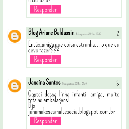
tititi da dri
Responder
Blog Ariane Baldassin
5 de agosto de 2014 às 19:36
Então amiga que coisa estranha... o que eu
devo fazer???
Responder
Janaína Santos
5 de agosto de 2014 às 21:10
Gostei dessa linha infantil amiga, muito
fofa as embalagens!
Bjs
janamakesesmaltesecia.blogspot.com.br
Responder