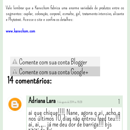
Vale lembrar que a Kanechom fabrica uma enorme variedade de produtos entre os
segmentos: capilar, coloração, corporal, esmalte, gel, tratamento intensivo, alisante
e Phytotrat. Acesse o site e confira os detalhes:
www.kanechom.com
Comente com sua conta Blogger
Comente com sua conta Google+
14 comentários:
Adriana Lara
5 de agosto de 2014 às 19:28
ai que chique!!!! Nane, agora q vi, acho q
nos últimos 10 dias não entrou feed teu!!!
ai, ai,... já me deu dor de barriga!!! bjs