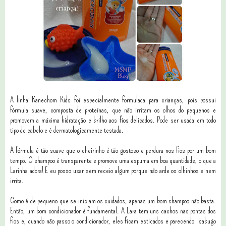
A linha Kanechom Kids foi especialmente formulada para crianças, pois possui
fórmula suave, composta de proteínas, que não irritam os olhos do pequenos e
promovem a máxima hidratação e brilho aos fios delicados. Pode ser usada em todo
tipo de cabelo e é dermatologicamente testada.
A fórmula é tão suave que o cheirinho é tão gostoso e perdura nos fios por um bom
tempo. O shampoo é transparente e promove uma espuma em boa quantidade, o que a
Larinha adora! E eu posso usar sem receio algum porque não arde os olhinhos e nem
irrita.
Como é de pequeno que se iniciam os cuidados, apenas um bom shampoo não basta.
Então, um bom condicionador é fundamental. A Lara tem uns cachos nas pontas dos
fios e, quando não passo o condicionador, eles ficam esticados e parecendo "sabugo