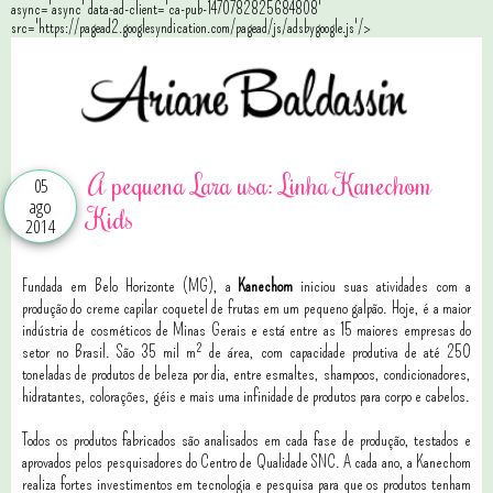
async='async' data-ad-client='ca-pub-1470782825684808'
src='https://pagead2.googlesyndication.com/pagead/js/adsbygoogle.js'/>
A pequena Lara usa: Linha Kanechom
05
ago
Kids
2014
Fundada em Belo Horizonte (MG), a
Kanechom
iniciou suas atividades com a
produção do creme capilar coquetel de frutas em um pequeno galpão. Hoje, é a maior
indústria de cosméticos de Minas Gerais e está entre as 15 maiores empresas do
setor no Brasil.
São 35 mil m² de área, com capacidade produtiva de até 250
toneladas de produtos de beleza por dia, entre esmaltes, shampoos, condicionadores,
hidratantes, colorações, géis e mais uma infinidade de produtos para corpo e cabelos.
Todos os produtos fabricados são analisados em cada fase de produção, testados e
aprovados pelos pesquisadores do Centro de Qualidade SNC. A cada ano, a Kanechom
realiza fortes investimentos em tecnologia e pesquisa para que os produtos tenham