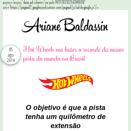
async='async' data-ad-client='ca-pub-1470782825684808'
src='https://pagead2.googlesyndication.com/pagead/js/adsbygoogle.js'/>
Hot Wheels vai bater o recorde da maior
05
ago
pista do mundo no Brasil
2014
O objetivo é que a pista
tenha um quilômetro de
extensão