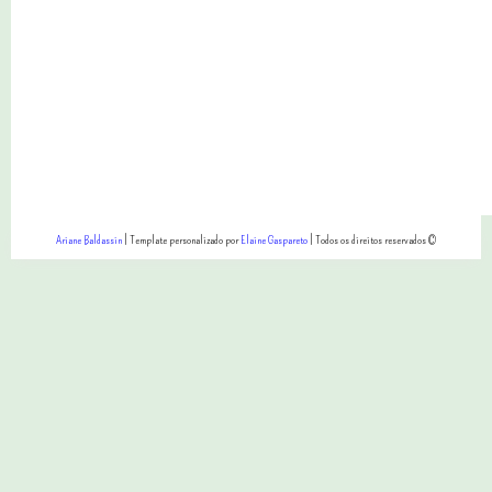
Ariane Baldassin
| Template personalizado por
Elaine Gaspareto
| Todos os direitos reservados ©