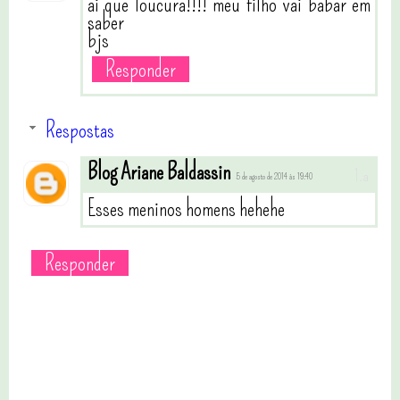
ai que loucura!!!! meu filho vai babar em
saber
bjs
Responder
Respostas
Blog Ariane Baldassin
5 de agosto de 2014 às 19:40
Esses meninos homens hehehe
Responder