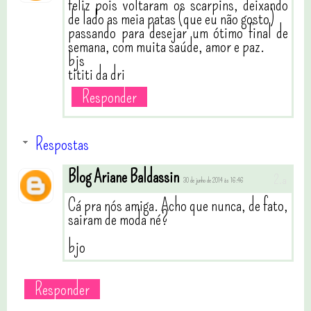
feliz pois voltaram os scarpins, deixando
de lado as meia patas (que eu não gosto)
passando para desejar um ótimo final de
semana, com muita saúde, amor e paz.
bjs
tititi da dri
Responder
Respostas
Blog Ariane Baldassin
30 de junho de 2014 às 16:46
Cá pra nós amiga. Acho que nunca, de fato,
sairam de moda né?
bjo
Responder