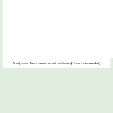
Ariane Baldassin
| Template personalizado por
Elaine Gaspareto
| Todos os direitos reservados ©