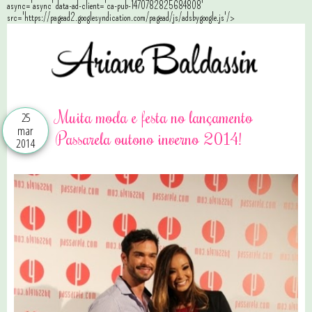
async='async' data-ad-client='ca-pub-1470782825684808'
src='https://pagead2.googlesyndication.com/pagead/js/adsbygoogle.js'/>
Muita moda e festa no lançamento
25
mar
Passarela outono inverno 2014!
2014