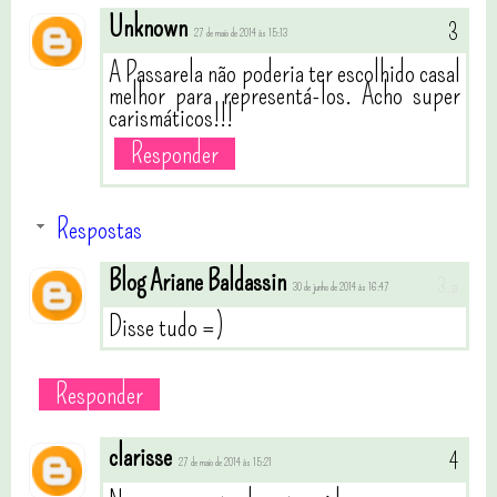
Unknown
27 de maio de 2014 às 15:13
A Passarela não poderia ter escolhido casal
melhor para representá-los. Acho super
carismáticos!!!
Responder
Respostas
Blog Ariane Baldassin
30 de junho de 2014 às 16:47
Disse tudo =)
Responder
clarisse
27 de maio de 2014 às 15:21