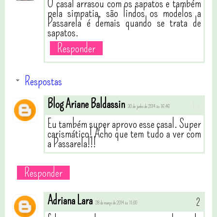
O casal arrasou com os sapatos e também
pela simpatia, são lindos os modelos a
Passarela é demais quando se trata de
sapatos.
Responder
Respostas
Blog Ariane Baldassin
30 de junho de 2014 às 16:46
Eu também super aprovo esse casal. Super
carismático! Acho que tem tudo a ver com
a Passarela!!!
Responder
Adriana Lara
28 de março de 2014 às 11:00