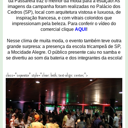
da Passarela traz o melhor da moda para a estação! As
imagens da campanha foram realizadas no Palácio dos
Cedros (SP), local com arquitetura vistosa e luxuosa, de
inspiração francesa, e com vitrais coloridos que
impressionam pela beleza. Para conferir o vídeo do
comercial clique
AQUI
!
Nesse clima de muita moda, o evento também teve outra
grande surpresa: a presença da escola tricampeã de SP,
a Mocidade Alegre. O público presente caiu no samba e
se divertiu ao som da bateria e dos integrantes da escola!
class="separator" style="clear: both; text-align: center;">