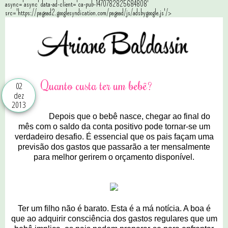
async='async' data-ad-client='ca-pub-1470782825684808'
src='https://pagead2.googlesyndication.com/pagead/js/adsbygoogle.js'/>
Quanto custa ter um bebê?
02
dez
2013
Depois que o bebê nasce, chegar ao final do
mês com o saldo da conta positivo pode tornar-se um
verdadeiro desafio. É essencial que os pais façam uma
previsão dos gastos que passarão a ter mensalmente
para melhor gerirem o orçamento disponível.
Ter um filho não é barato. Esta é a má notícia. A boa é
que ao adquirir consciência dos gastos regulares que um