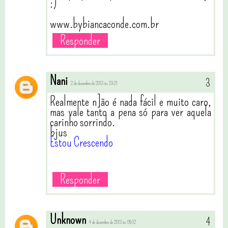
:)
www.bybiancaconde.com.br
Responder
Nani
2 de dezembro de 2013 às 23:21
Realmente n]ão é nada fácil e muito caro,
mas vale tanto a pena só para ver aquela
carinho sorrindo.
bjus
Estou Crescendo
Responder
Unknown
4 de dezembro de 2013 às 09:12