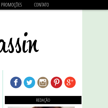
adsbygoogle.js'/>
PROMOÇÕES
CONTATO
REDAÇÃO