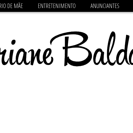
 src='https://pagead2.googlesyndication.com/pagead/js/
RIO DE MÃE
ENTRETENIMENTO
ANUNCIANTES