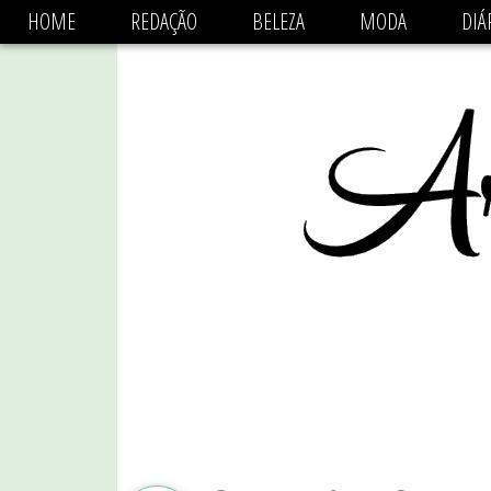
async='async' data-ad-client='ca-pub-1470782825684808'
HOME
REDAÇÃO
BELEZA
MODA
DIÁ