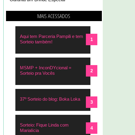
MAIS ACESSADOS
Aqui tem Parceria Pampili e tem
Sorteio também!
MSMP + InconDYcional =
Sorteio pra Vocês
37º Sorteio do blog: Boka Loka
Sorteio: Fique Linda com
Marialícia