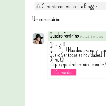
Comente com sua conta Blogger
Um comentário:
Quadro Feminino
17 de setembro de 2011 às 22:48
Oi miga!!
Que legal! Não deu pra eu ir, que
Quero ver todas as novidades!!!
Bjim, Ci
http://quadrofeminino.com.br
Responder