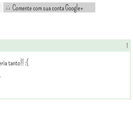
Comente com sua conta Google+
ria tanto!! :(
/