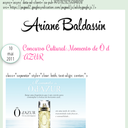
async='async' data-ad-client='ca-pub-1470782825684808'
src='https://pagead2.googlesyndication.com/pagead/js/adsbygoogle.js'/>
Concurso Cultural: Momento de Ô d
10
mai
´AZUR
2011
class="separator" style="clear: both; text-align: center;">