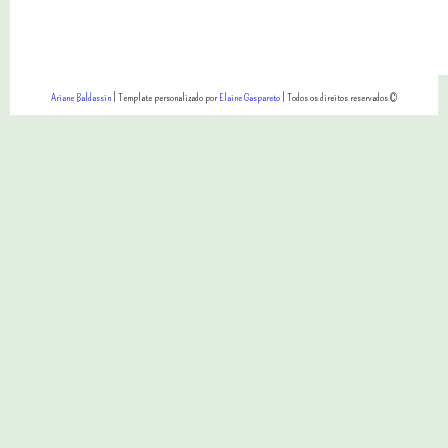
Ariane Baldassin
| Template personalizado por
Elaine Gaspareto
| Todos os direitos reservados ©