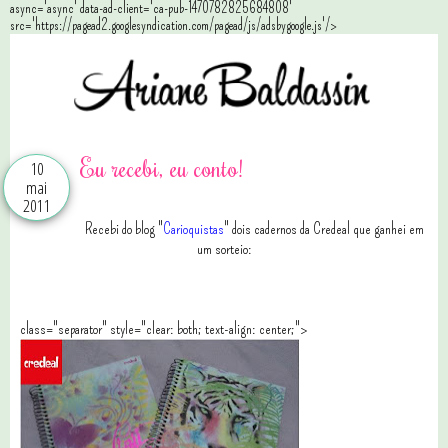
async='async' data-ad-client='ca-pub-1470782825684808'
src='https://pagead2.googlesyndication.com/pagead/js/adsbygoogle.js'/>
Eu recebi, eu conto!
10
mai
2011
Recebi do blog "
Carioquistas
" dois cadernos da Credeal que ganhei em
um sorteio:
class="separator" style="clear: both; text-align: center;">