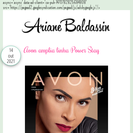
async='async' data-ad-client='ca-pub-1470782825684808'
src='https://pagead2.googlesyndication.com/pagead/js/adsbygoogle.js'/>
Avon amplia linha Power Stay
14
out
2021