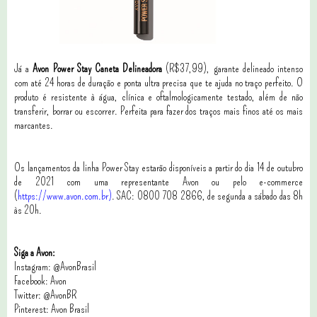
Já a
Avon Power Stay Caneta Delineadora
(R$37,99), garante delineado intenso
com até 24 horas de duração e ponta ultra precisa que te ajuda no traço perfeito. O
produto é resistente à água, clínica e oftalmologicamente testado, além de não
transferir, borrar ou escorrer. Perfeita para fazer dos traços mais finos até os mais
marcantes.
Os lançamentos da linha Power Stay estarão disponíveis a partir do dia 14 de outubro
de 2021 com uma representante Avon ou pelo e-commerce
(
https://www.avon.com.br)
. SAC: 0800 708 2866, de segunda a sábado das 8h
às 20h.
Siga a Avon:
Instagram: @AvonBrasil
Facebook: Avon
Twitter: @AvonBR
Pinterest: Avon Brasil