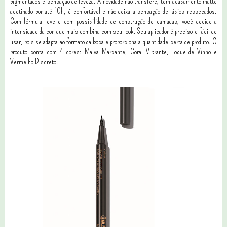
pigmentados e sensação de leveza. A novidade não transfere, tem acabamento matte
acetinado por até 10h, é confortável e não deixa a sensação de lábios ressecados.
Com fórmula leve e com possibilidade de construção de camadas, você decide a
intensidade da cor que mais combina com seu look. Seu aplicador é preciso e fácil de
usar, pois se adapta ao formato da boca e proporciona a quantidade certa de produto. O
produto conta com 4 cores: Malva Marcante, Coral Vibrante, Toque de Vinho e
Vermelho Discreto.