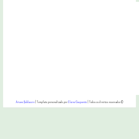
Ariane Baldassin
| Template personalizado por
Elaine Gaspareto
| Todos os direitos reservados ©