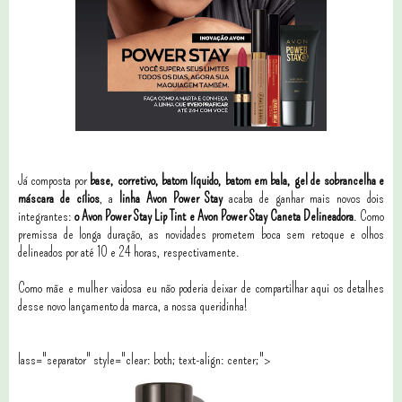
Já composta por
base, corretivo, batom líquido, batom em bala, gel de sobrancelha e
máscara de cílios
, a
linha Avon Power Stay
acaba de ganhar mais novos dois
integrantes:
o Avon Power Stay Lip Tint e Avon Power Stay Caneta Delineadora
. Como
premissa de longa duração, as novidades prometem boca sem retoque e olhos
delineados por até 10 e 24 horas, respectivamente.
Como mãe e mulher vaidosa eu não poderia deixar de compartilhar aqui os detalhes
desse novo lançamento da marca, a nossa queridinha!
lass="separator" style="clear: both; text-align: center;">